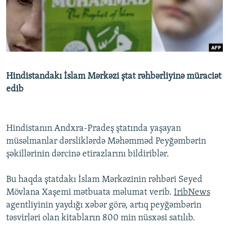
İNFOQRAFIKA
AZƏRBAYCAN ƏDƏBIYYATI KITABXANASI
MISSIYAMIZ
BIZI IZLƏ
KARIKATURA
İSLAM VƏ DEMOKRATIYA
PEŞƏ ETIKASI VƏ JURNALISTIKA STANDARTLARIMIZ
İZ - MƏDƏNIYYƏT PROQRAMI
MATERIALLARIMIZDAN ISTIFADƏ
AZADLIQRADIOSU MOBIL TELEFONUNUZDA
RFE/RL-in bütün saytları
Hindistandakı İslam Mərkəzi ştat rəhbərliyinə müraciət
BIZIMLƏ ƏLAQƏ
edib
XƏBƏR BÜLLETENLƏRIMIZ
Hindistanın Andxra-Pradeş ştatında yaşayan
müsəlmanlar dərsliklərdə Məhəmməd Peyğəmbərin
şəkillərinin dərcinə etirazlarını bildiriblər.
Bu haqda ştatdakı İslam Mərkəzinin rəhbəri Seyed
Mövlana Xaşemi mətbuata məlumat verib.
IribNews
agentliyinin yaydığı xəbər görə, artıq peyğəmbərin
təsvirləri olan kitabların 800 min nüsxəsi satılıb.