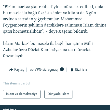
“Bizim mərkəz ştat rəhbərliyinə müraciət edib ki, onlar
bu məsələ ilə bağlı üzr istəsinlər və kitabı da 3 gün
ərzində satışdan yığışdırsınlar. Məhəmməd
Peyğəmbərin şəklinin dərsliklərə salınması İslam dininə
qarşı hörmətsizlikdir”, – deyə Xaşemi bildirib.
İslam Mərkəzi bu məsələ ilə bağlı həmçinin Milli
Azlıqlar üzrə Dövlət Komissiyasına da müraciət
ünvanlayıb.
Paylaş
VPN-siz açmaq
Bizi izlə
This item is part of
İslam və demokratiya
Dünyada İslam