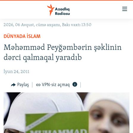
Keçid
linkləri
Əsas
2026, 06 Avqust, cümə axşamı, Bakı vaxtı 13:50
məzmuna
GÜNDƏM
DÜNYADA İSLAM
qayıt
#İZAHLA
Əsas
Məhəmməd Peyğəmbərin şəklinin
KORRUPSIOMETR
naviqasiyaya
dərci qalmaqal yaradıb
qayıt
#ƏSLINDƏ
Axtarışa
İyun 24, 2011
FƏRQƏ BAX
keç
QANUNI DOĞRU
Paylaş
VPN-siz açmaq
ARAŞDIRMA
MULTIMEDIA
RADIO ARXIV
VIDEO
HAQQIMIZDA
FOTOQALEREYA
OXU ZALI