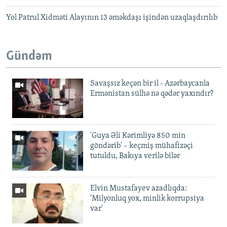
Yol Patrul Xidməti Alayının 13 əməkdaşı işindən uzaqlaşdırılıb
Gündəm
Savaşsız keçən bir il - Azərbaycanla
Ermənistan sülhə nə qədər yaxındır?
'Guya Əli Kərimliyə 850 min
göndərib' – keçmiş mühafizəçi
tutuldu, Bakıya verilə bilər
Elvin Mustafayev azadlıqda:
'Milyonluq yox, minlik korrupsiya
var'