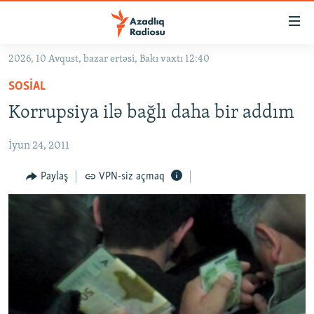
Keçid
linkləri
Əsas
2026, 10 Avqust, bazar ertəsi, Bakı vaxtı 12:40
məzmuna
GÜNDƏM
SOSIAL
qayıt
#İZAHLA
Əsas
Korrupsiya ilə bağlı daha bir addım
KORRUPSIOMETR
naviqasiyaya
qayıt
İyun 24, 2011
#ƏSLINDƏ
Axtarışa
FƏRQƏ BAX
Paylaş
VPN-siz açmaq
keç
QANUNI DOĞRU
ARAŞDIRMA
MULTIMEDIA
RADIO ARXIV
VIDEO
HAQQIMIZDA
FOTOQALEREYA
OXU ZALI