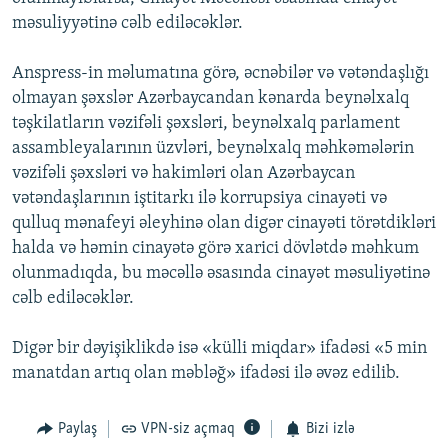
məsuliyyətinə cəlb ediləcəklər.
Anspress-in məlumatına görə, əcnəbilər və vətəndaşlığı
olmayan şəxslər Azərbaycandan kənarda beynəlxalq
təşkilatların vəzifəli şəxsləri, beynəlxalq parlament
assambleyalarının üzvləri, beynəlxalq məhkəmələrin
vəzifəli şəxsləri və hakimləri olan Azərbaycan
vətəndaşlarının iştitarkı ilə korrupsiya cinayəti və
qulluq mənafeyi əleyhinə olan digər cinayəti törətdikləri
halda və həmin cinayətə görə xarici dövlətdə məhkum
olunmadıqda, bu məcəllə əsasında cinayət məsuliyətinə
cəlb ediləcəklər.
Digər bir dəyişiklikdə isə «külli miqdar» ifadəsi «5 min
manatdan artıq olan məbləğ» ifadəsi ilə əvəz edilib.
Paylaş
VPN-siz açmaq
Bizi izlə