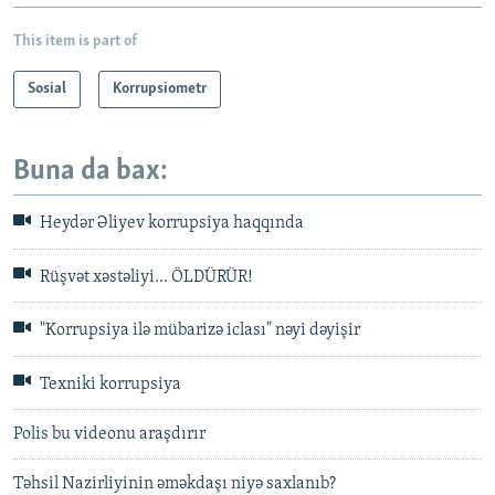
This item is part of
Sosial
Korrupsiometr
Buna da bax:
Heydər Əliyev korrupsiya haqqında
Rüşvət xəstəliyi... ÖLDÜRÜR!
"Korrupsiya ilə mübarizə iclası" nəyi dəyişir
Texniki korrupsiya
Polis bu videonu araşdırır
Təhsil Nazirliyinin əməkdaşı niyə saxlanıb?