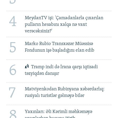
4
MeydanTV işi: 'Çamadanlarla çıxarılan
pulların hesabını xalqa nə vaxt
verəcəksiniz?'
5
Marko Rubio Transxəzər Müəssisə
Fondunun işə başladığını elan edib
6
Tramp indi də İrana qarşı iqtisadi
təzyiqdən danışır
7
Matviyenkodan Rubinyana xəbərdarlıq:
rusiyalı turistlər gəlməyə bilər
8
Yaxınları: Əli Kərimli məhkəməyə