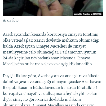
İNFOQRAFIKA
AZƏRBAYCAN ƏDƏBIYYATI KITABXANASI
MISSIYAMIZ
BIZI IZLƏ
KARIKATURA
İSLAM VƏ DEMOKRATIYA
PEŞƏ ETIKASI VƏ JURNALISTIKA STANDARTLARIMIZ
Arxiv foto
İZ - MƏDƏNIYYƏT PROQRAMI
MATERIALLARIMIZDAN ISTIFADƏ
AZADLIQRADIOSU MOBIL TELEFONUNUZDA
RFE/RL-in bütün saytları
Azərbaycandan kənarda korrupsiya cinayəti törətmiş
BIZIMLƏ ƏLAQƏ
ölkə vətəndaşları xarici dövlətdə məhkum olunmadığı
halda Azərbaycan Cinayət Məcəlləsi ilə cinayət
XƏBƏR BÜLLETENLƏRIMIZ
məsuliyyətinə cəlb olunacaqlar. Parlamentin iyunun
24-də keçirilən növbədənkənar iclasında Cinayət
Məcəlləsinə bu barədə əlavə və dəyişikliklər edilib.
Dəyişikliklərə görə, Azərbaycan vətəndaşları və ölkədə
daimi yaşayan vətəndaşlığı olmayan şəxslər Azərbaycan
Respublikasının hüdudlarından kənarda törətdikləri
korrupsiya cinayəti və qulluq mənafeyi əleyhinə olan
digər cinayətə görə xarici dövlətdə məhkum
olunmayıblarsa, Cinayət Məcəlləsi əsasında cinayət