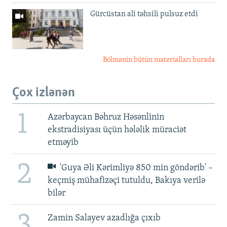
Gürcüstan ali təhsili pulsuz etdi
Bölmənin bütün materialları burada
Çox izlənən
1
Azərbaycan Bəhruz Həsənlinin
ekstradisiyası üçün hələlik müraciət
etməyib
2
'Guya Əli Kərimliyə 850 min göndərib' –
keçmiş mühafizəçi tutuldu, Bakıya verilə
bilər
3
Zamin Salayev azadlığa çıxıb