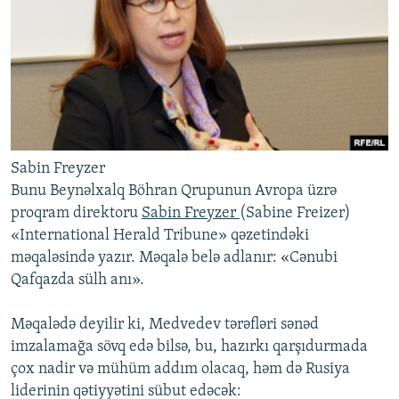
Sabin Freyzer
Bunu Beynəlxalq Böhran Qrupunun Avropa üzrə
proqram direktoru
Sabin Freyzer
(Sabine Freizer)
«International Herald Tribune» qəzetindəki
məqaləsində yazır. Məqalə belə adlanır: «Cənubi
Qafqazda sülh anı».
Məqalədə deyilir ki, Medvedev tərəfləri sənəd
imzalamağa sövq edə bilsə, bu, hazırkı qarşıdurmada
çox nadir və mühüm addım olacaq, həm də Rusiya
liderinin qətiyyətini sübut edəcək: