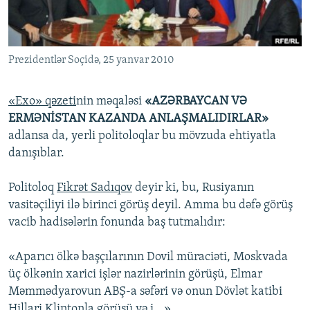
İNFOQRAFIKA
AZƏRBAYCAN ƏDƏBIYYATI KITABXANASI
MISSIYAMIZ
BIZI IZLƏ
KARIKATURA
İSLAM VƏ DEMOKRATIYA
PEŞƏ ETIKASI VƏ JURNALISTIKA STANDARTLARIMIZ
Prezidentlər Soçidə, 25 yanvar 2010
İZ - MƏDƏNIYYƏT PROQRAMI
MATERIALLARIMIZDAN ISTIFADƏ
AZADLIQRADIOSU MOBIL TELEFONUNUZDA
RFE/RL-in bütün saytları
«Exo» qəzeti
nin məqaləsi
«AZƏRBAYCAN VƏ
BIZIMLƏ ƏLAQƏ
ERMƏNİSTAN KAZANDA ANLAŞMALIDIRLAR»
adlansa da, yerli politoloqlar bu mövzuda ehtiyatla
XƏBƏR BÜLLETENLƏRIMIZ
danışıblar.
Politoloq
Fikrət Sadıqov
deyir ki, bu, Rusiyanın
vasitəçiliyi ilə birinci görüş deyil. Amma bu dəfə görüş
vacib hadisələrin fonunda baş tutmalıdır:
«Aparıcı ölkə başçılarının Dovil müraciəti, Moskvada
üç ölkənin xarici işlər nazirlərinin görüşü, Elmar
Məmmədyarovun ABŞ-a səfəri və onun Dövlət katibi
Hillari Klintonla görüşü və i...».