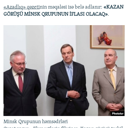
«Azadlıq» qəzeti
nin məqaləsi isə belə adlanır:
«KAZAN
GÖRÜŞÜ MİNSK QRUPUNUN İFLASI OLACAQ»
.
Minsk Qrupunun həmsədrləri