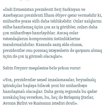
«İndi Ermənistan prezidenti Serj Sarkisyan və
Azərbaycan prezidenti İlham Əliyev qərar verməlidir ki,
müharibə yoxsa sülh daha təhlükəlidir. Onlar xalqlarını
sülhə hazırlamaq üçün çox az iş görüblər, onları daha
çox müharibəyə hazırlayıblar. Ancaq onlar
vətəndaşlarını kompromisin üstünlüklərinə
inandırmalıdırlar. Kazanda saziş əldə olunsa,
prezidentlər onu pozmaq istəyənlərin də qarşısını almaq
üçün də çox iş görməli olacaqlar».
Sabin Freyzer məqaləsinə belə yekun vurur:
«Yox, prezidentlər sənəd imzalamasalar, beynəlxalq
iştirakçılar başlaya biləcək yeni bir müharibəyə
hazırlaşmalı olacaqlar. Daha geniş regionda bu qədər
zorakılıq baş verərkən, bu, heç də Birləşmiş Ştatlar,
Avropa Birliyi və Rusiyanın istədiyi deyil».