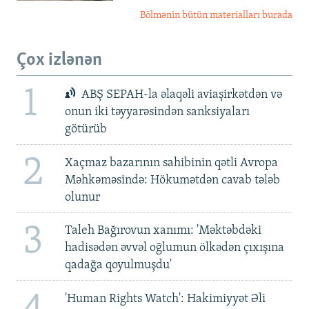
Bölmənin bütün materialları burada
Çox izlənən
1
ABŞ SEPAH-la əlaqəli aviaşirkətdən və
onun iki təyyarəsindən sanksiyaları
götürüb
2
Xaçmaz bazarının sahibinin qətli Avropa
Məhkəməsində: Hökumətdən cavab tələb
olunur
3
Taleh Bağırovun xanımı: 'Məktəbdəki
hadisədən əvvəl oğlumun ölkədən çıxışına
qadağa qoyulmuşdu'
'Human Rights Watch': Hakimiyyət Əli