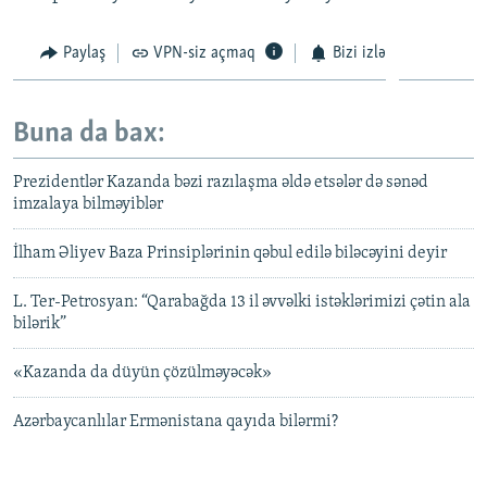
Paylaş
VPN-siz açmaq
Bizi izlə
Buna da bax:
Prezidentlər Kazanda bəzi razılaşma əldə etsələr də sənəd
imzalaya bilməyiblər
İlham Əliyev Baza Prinsiplərinin qəbul edilə biləcəyini deyir
L. Ter-Petrosyan: “Qarabağda 13 il əvvəlki istəklərimizi çətin ala
bilərik”
«Kazanda da düyün çözülməyəcək»
Azərbaycanlılar Ermənistana qayıda bilərmi?