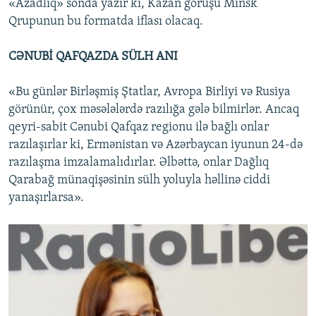
«Azadlıq» sonda yazır ki, Kazan görüşü Minsk
Qrupunun bu formatda iflası olacaq.
CƏNUBİ QAFQAZDA SÜLH ANI
«Bu günlər Birləşmiş Ştatlar, Avropa Birliyi və Rusiya
görünür, çox məsələlərdə razılığa gələ bilmirlər. Ancaq
qeyri-sabit Cənubi Qafqaz regionu ilə bağlı onlar
razılaşırlar ki, Ermənistan və Azərbaycan iyunun 24-də
razılaşma imzalamalıdırlar. Əlbəttə, onlar Dağlıq
Qarabağ münaqişəsinin sülh yoluyla həllinə ciddi
yanaşırlarsa».