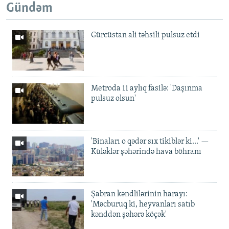
Gündəm
Gürcüstan ali təhsili pulsuz etdi
Metroda 11 aylıq fasilə: 'Daşınma
pulsuz olsun'
'Binaları o qədər sıx tikiblər ki...' —
Küləklər şəhərində hava böhranı
Şabran kəndlilərinin harayı:
'Məcburuq ki, heyvanları satıb
kənddən şəhərə köçək'