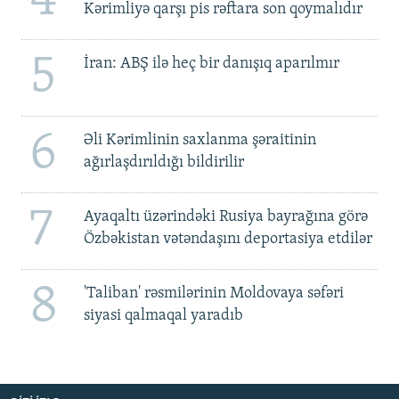
4
Kərimliyə qarşı pis rəftara son qoymalıdır
5
İran: ABŞ ilə heç bir danışıq aparılmır
6
Əli Kərimlinin saxlanma şəraitinin
ağırlaşdırıldığı bildirilir
7
Ayaqaltı üzərindəki Rusiya bayrağına görə
Özbəkistan vətəndaşını deportasiya etdilər
8
'Taliban' rəsmilərinin Moldovaya səfəri
siyasi qalmaqal yaradıb