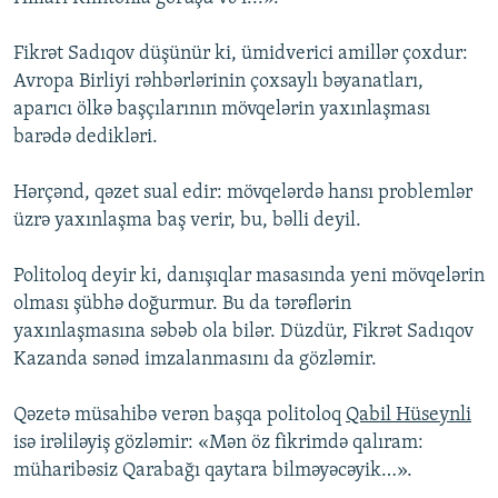
Fikrət Sadıqov düşünür ki, ümidverici amillər çoxdur:
Avropa Birliyi rəhbərlərinin çoxsaylı bəyanatları,
aparıcı ölkə başçılarının mövqelərin yaxınlaşması
barədə dedikləri.
Hərçənd, qəzet sual edir: mövqelərdə hansı problemlər
üzrə yaxınlaşma baş verir, bu, bəlli deyil.
Politoloq deyir ki, danışıqlar masasında yeni mövqelərin
olması şübhə doğurmur. Bu da tərəflərin
yaxınlaşmasına səbəb ola bilər. Düzdür, Fikrət Sadıqov
Kazanda sənəd imzalanmasını da gözləmir.
Qəzetə müsahibə verən başqa politoloq
Qabil Hüseynli
isə irəliləyiş gözləmir: «Mən öz fikrimdə qalıram:
müharibəsiz Qarabağı qaytara bilməyəcəyik…».