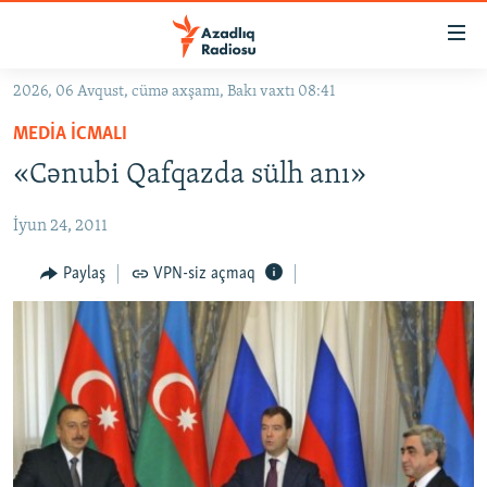
Keçid
linkləri
Əsas
2026, 06 Avqust, cümə axşamı, Bakı vaxtı 08:41
məzmuna
GÜNDƏM
MEDIA ICMALI
qayıt
#İZAHLA
Əsas
«Cənubi Qafqazda sülh anı»
KORRUPSIOMETR
naviqasiyaya
qayıt
İyun 24, 2011
#ƏSLINDƏ
Axtarışa
FƏRQƏ BAX
Paylaş
VPN-siz açmaq
keç
QANUNI DOĞRU
ARAŞDIRMA
MULTIMEDIA
RADIO ARXIV
VIDEO
HAQQIMIZDA
FOTOQALEREYA
OXU ZALI