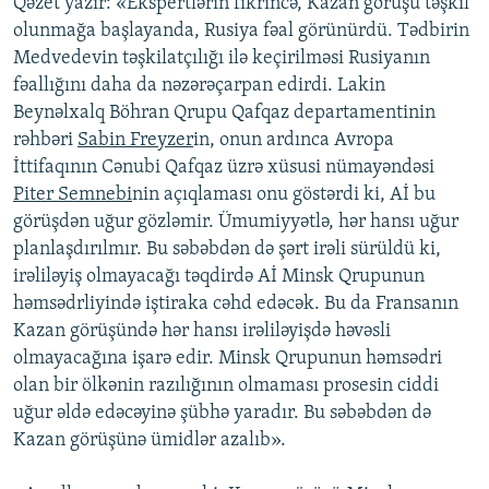
Qəzet yazır: «Ekspertlərin fikrincə, Kazan görüşü təşkil
olunmağa başlayanda, Rusiya fəal görünürdü. Tədbirin
Medvedevin təşkilatçılığı ilə keçirilməsi Rusiyanın
fəallığını daha da nəzərəçarpan edirdi. Lakin
Beynəlxalq Böhran Qrupu Qafqaz departamentinin
rəhbəri
Sabin Freyzer
in, onun ardınca Avropa
İttifaqının Cənubi Qafqaz üzrə xüsusi nümayəndəsi
Piter Semnebi
nin açıqlaması onu göstərdi ki, Aİ bu
görüşdən uğur gözləmir. Ümumiyyətlə, hər hansı uğur
planlaşdırılmır. Bu səbəbdən də şərt irəli sürüldü ki,
irəliləyiş olmayacağı təqdirdə Aİ Minsk Qrupunun
həmsədrliyində iştiraka cəhd edəcək. Bu da Fransanın
Kazan görüşündə hər hansı irəliləyişdə həvəsli
olmayacağına işarə edir. Minsk Qrupunun həmsədri
olan bir ölkənin razılığının olmaması prosesin ciddi
uğur əldə edəcəyinə şübhə yaradır. Bu səbəbdən də
Kazan görüşünə ümidlər azalıb».