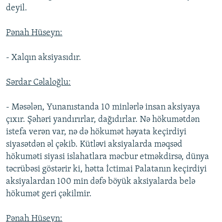
deyil.
Pənah Hüseyn:
- Xalqın aksiyasıdır.
Sərdar Cəlaloğlu:
- Məsələn, Yunanıstanda 10 minlərlə insan aksiyaya
çıxır. Şəhəri yandırırlar, dağıdırlar. Nə hökumətdən
istefa verən var, nə də hökumət həyata keçirdiyi
siyasətdən əl çəkib. Kütləvi aksiyalarda məqsəd
hökuməti siyasi islahatlara məcbur etməkdirsə, dünya
təcrübəsi göstərir ki, hətta İctimai Palatanın keçirdiyi
aksiyalardan 100 min dəfə böyük aksiyalarda belə
hökumət geri çəkilmir.
Pənah Hüseyn: