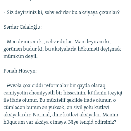
- Siz deyirsiniz ki, səhv edirlər bu aksiyaya çıxanlar?
Sərdar Cəlaloğlu:
- Mən demirəm ki, səhv edirlər. Mən deyirəm ki,
görünən budur ki, bu aksiyalarla hökuməti dəyişmək
mümkün deyil.
Pənah Hüseyn:
- Əvvəla çox ciddi reformalar bir qayda olaraq
cəmiyyətin əhəmiyyətli bir hissəsinin, kütlənin təzyiqi
ilə ifadə olunur. Bu müxtəlif şəkildə ifadə olunur, o
cümlədən bunun ən yüksək, ən sivil yolu kütləvi
aksiyalardır. Normal, dinc kütləvi aksiyalar. Mənim
hüququm var aksiya etməyə. Niyə tənqid edirsiniz?