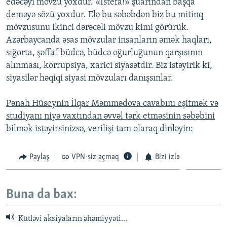
edəcəyi mövzu yoxdur. «İstefa!» şüarından başqa
deməyə sözü yoxdur. Elə bu səbəbdən biz bu mitinq
mövzusunu ikinci dərəcəli mövzu kimi görürük.
Azərbaycanda əsas mövzular insanların əmək haqları,
sığorta, şəffaf büdcə, büdcə oğurluğunun qarşısının
alınması, korrupsiya, xarici siyasətdir. Biz istəyirik ki,
siyasilər həqiqi siyasi mövzuları danışsınlar.
Pənah Hüseynin İlqar Məmmədova cavabını eşitmək və
studiyanı niyə vaxtından əvvəl tərk etməsinin səbəbini
bilmək istəyirsinizsə, verilişi tam olaraq dinləyin:
Paylaş
VPN-siz açmaq
Bizi izlə
Buna da bax:
Kütləvi aksiyaların əhəmiyyəti…