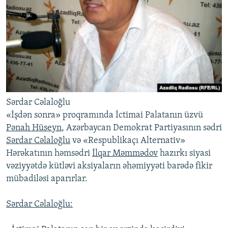
İNFOQRAFIKA
AZƏRBAYCAN ƏDƏBIYYATI KITABXANASI
MISSIYAMIZ
BIZI IZLƏ
KARIKATURA
İSLAM VƏ DEMOKRATIYA
PEŞƏ ETIKASI VƏ JURNALISTIKA STANDARTLARIMIZ
İZ - MƏDƏNIYYƏT PROQRAMI
MATERIALLARIMIZDAN ISTIFADƏ
AZADLIQRADIOSU MOBIL TELEFONUNUZDA
RFE/RL-in bütün saytları
BIZIMLƏ ƏLAQƏ
XƏBƏR BÜLLETENLƏRIMIZ
Sərdar Cəlaloğlu
«İşdən sonra» proqramında İctimai Palatanın üzvü
Pənah Hüseyn
, Azərbaycan Demokrat Partiyasının sədri
Sərdar Cəlaloğlu
və «Respublikaçı Alternativ»
Hərəkatının həmsədri
İlqar Məmmədov
hazırkı siyasi
vəziyyətdə kütləvi aksiyaların əhəmiyyəti barədə fikir
mübadiləsi aparırlar.
Sərdar Cəlaloğlu: