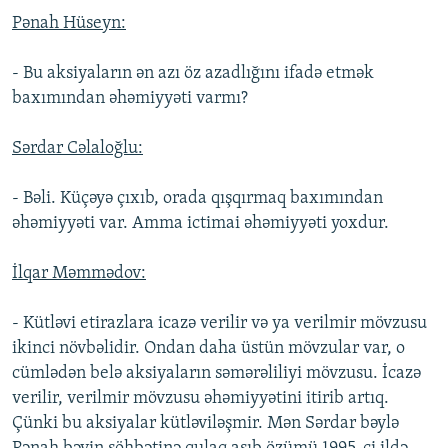
Pənah Hüseyn:
- Bu aksiyaların ən azı öz azadlığını ifadə etmək
baxımından əhəmiyyəti varmı?
Sərdar Cəlaloğlu:
- Bəli. Küçəyə çıxıb, orada qışqırmaq baxımından
əhəmiyyəti var. Amma ictimai əhəmiyyəti yoxdur.
İlqar Məmmədov:
- Kütləvi etirazlara icazə verilir və ya verilmir mövzusu
ikinci növbəlidir. Ondan daha üstün mövzular var, o
cümlədən belə aksiyaların səmərəliliyi mövzusu. İcazə
verilir, verilmir mövzusu əhəmiyyətini itirib artıq.
Çünki bu aksiyalar kütləviləşmir. Mən Sərdar bəylə