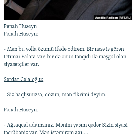
Pənah Hüseyn
Pənah Hüseyn:
- Mən bu yolla özümü ifadə edirəm. Bir nəsə iş görən
İctimai Palata var, bir də onun tənqidi ilə məşğul olan
siyasətçilər var.
Sərdar Cəlaloğlu:
- Siz haqlısınızsa, dözün, mən fikrimi deyim.
Pənah Hüseyn:
- Ağsaqqal adamsınız. Mənim yaşım qədər Sizin siyasi
təcrübəniz var. Mən istəmirəm axı....