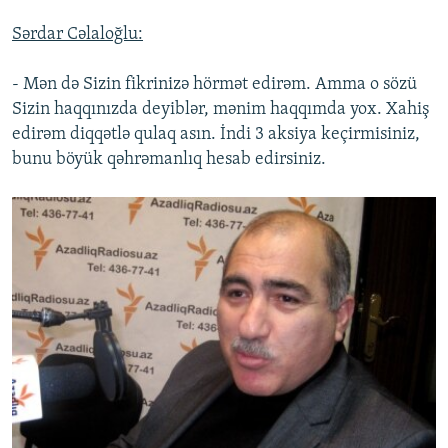
Sərdar Cəlaloğlu:
- Mən də Sizin fikrinizə hörmət edirəm. Amma o sözü
Sizin haqqınızda deyiblər, mənim haqqımda yox. Xahiş
edirəm diqqətlə qulaq asın. İndi 3 aksiya keçirmisiniz,
bunu böyük qəhrəmanlıq hesab edirsiniz.