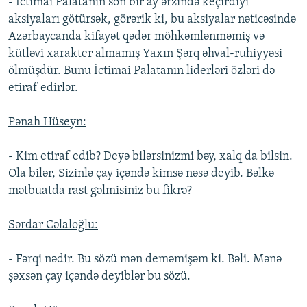
- İctimai Palatanın son bir ay ərzində keçirdiyi
aksiyaları götürsək, görərik ki, bu aksiyalar nəticəsində
Azərbaycanda kifayət qədər möhkəmlənməmiş və
kütləvi xarakter almamış Yaxın Şərq əhval-ruhiyyəsi
ölmüşdür. Bunu İctimai Palatanın liderləri özləri də
etiraf edirlər.
Pənah Hüseyn:
- Kim etiraf edib? Deyə bilərsinizmi bəy, xalq da bilsin.
Ola bilər, Sizinlə çay içəndə kimsə nəsə deyib. Bəlkə
mətbuatda rast gəlmisiniz bu fikrə?
Sərdar Cəlaloğlu:
- Fərqi nədir. Bu sözü mən deməmişəm ki. Bəli. Mənə
şəxsən çay içəndə deyiblər bu sözü.