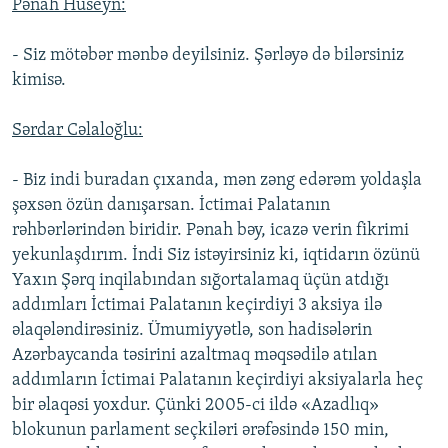
Pənah Hüseyn:
- Siz mötəbər mənbə deyilsiniz. Şərləyə də bilərsiniz
kimisə.
Sərdar Cəlaloğlu:
- Biz indi buradan çıxanda, mən zəng edərəm yoldaşla
şəxsən özün danışarsan. İctimai Palatanın
rəhbərlərindən biridir. Pənah bəy, icazə verin fikrimi
yekunlaşdırım. İndi Siz istəyirsiniz ki, iqtidarın özünü
Yaxın Şərq inqilabından sığortalamaq üçün atdığı
addımları İctimai Palatanın keçirdiyi 3 aksiya ilə
əlaqələndirəsiniz. Ümumiyyətlə, son hadisələrin
Azərbaycanda təsirini azaltmaq məqsədilə atılan
addımların İctimai Palatanın keçirdiyi aksiyalarla heç
bir əlaqəsi yoxdur. Çünki 2005-ci ildə «Azadlıq»
blokunun parlament seçkiləri ərəfəsində 150 min,