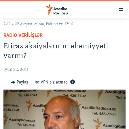
Keçid
linkləri
Əsas
2026, 07 Avqust, cümə, Bakı vaxtı 17:16
məzmuna
GÜNDƏM
RADIO VERILIŞLƏR
qayıt
#İZAHLA
Əsas
Etiraz aksiyalarının əhəmiyyəti
KORRUPSIOMETR
naviqasiyaya
varmı?
qayıt
#ƏSLINDƏ
Axtarışa
İyun 22, 2011
FƏRQƏ BAX
keç
QANUNI DOĞRU
Paylaş
VPN-siz açmaq
ARAŞDIRMA
MULTIMEDIA
RADIO ARXIV
VIDEO
HAQQIMIZDA
FOTOQALEREYA
OXU ZALI