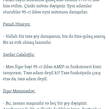
Pənah bəyin söhbətinə qulaq asıb özümü 1995-ci ildə
hiss etdim. Çünki mövzu dəyişmir. Eyni adamlar
oturublar 95-ci ildən eyni mövzunu danışırlar.
Pənah Hüseyn:
- Vallah Siz təzə şey danışsanız, biz də Sizə qulaq asarıq.
Bir az etik olmaq lazımdır.
Sərdar Cəlaloğlu:
- Mən İlqar bəyi 95-ci ildən AMİP-in funksioneri kimi
tanıyıram. Təzə adam deyil ki? Təzə funksiyada çıxış
etsə də, təzə adam deyil.
İlqar Məmmədov:
- Bu, zaman maşınıdır və heç bir şey dəyişmir.