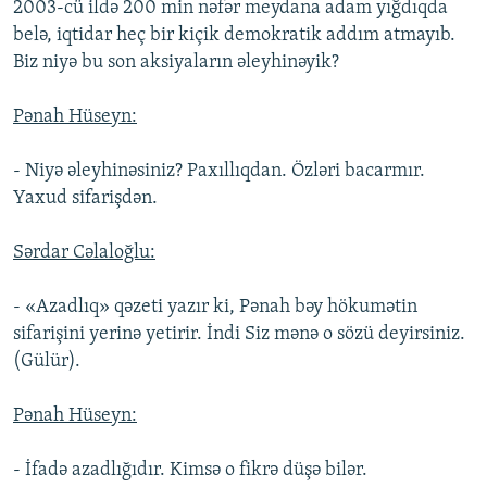
2003-cü ildə 200 min nəfər meydana adam yığdıqda
belə, iqtidar heç bir kiçik demokratik addım atmayıb.
Biz niyə bu son aksiyaların əleyhinəyik?
Pənah Hüseyn:
- Niyə əleyhinəsiniz? Paxıllıqdan. Özləri bacarmır.
Yaxud sifarişdən.
Sərdar Cəlaloğlu:
- «Azadlıq» qəzeti yazır ki, Pənah bəy hökumətin
sifarişini yerinə yetirir. İndi Siz mənə o sözü deyirsiniz.
(Gülür).
Pənah Hüseyn:
- İfadə azadlığıdır. Kimsə o fikrə düşə bilər.