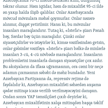
Azərbaycanda 70-ci illərdə dedikləri kimi, durğunluq
təkrar olunur. Həm iqtidar, həm də müxalifət 95-ci ildə
ən yaxşı halda ilişib qalıblar. Onlar Azərbaycanda
mövcud mövzulara məhəl qoymurlar. Onlar nəzərə
alınmır, diqqət yetirilmir. Hansı ki, bu mövzular
insanları maraqlandırır. Tutaq ki, «İstefa!» şüarı Pənah
bəy, Sərdar bəy üçün maraqlıdır. Çünki onlar
siyasətçidirlər və istəyirlər ki, kimsə vəzifəsindən getsin,
onlar gəlsinlər vəzifəyə. «İstefa!» şüarı bəlkə də minlərlə
insanları 3-cü, 4-cü növbədə maraqlandırır. İnsanların
problemlərini insanlarla danışan siyasətçilər çox azdır.
Bu aksiyaların da iflasa uğramasının, ora cəmi bir neçə
adamın çıxmasının səbəbi də məhz bundadır. Yeni
Azərbaycan Partiyasına da, repressiv rejimə də
faydalıdır ki, Azərbaycan müxalifəti səhərdən axşama
qədər mitinqə icazə verilib verilməyəcəyini danışsın.
Ondan sonra YAP təmsilçiləri çıxıb deyirlər ki,
Azərbaycan müxalifətinin xalqa mitinqdən başqa təklif