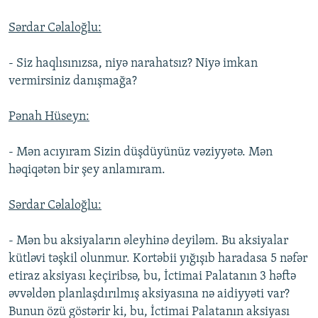
Sərdar Cəlaloğlu:
- Siz haqlısınızsa, niyə narahatsız? Niyə imkan
vermirsiniz danışmağa?
Pənah Hüseyn:
- Mən acıyıram Sizin düşdüyünüz vəziyyətə. Mən
həqiqətən bir şey anlamıram.
Sərdar Cəlaloğlu:
- Mən bu aksiyaların əleyhinə deyiləm. Bu aksiyalar
kütləvi təşkil olunmur. Kortəbii yığışıb haradasa 5 nəfər
etiraz aksiyası keçiribsə, bu, İctimai Palatanın 3 həftə
əvvəldən planlaşdırılmış aksiyasına nə aidiyyəti var?
Bunun özü göstərir ki, bu, İctimai Palatanın aksiyası