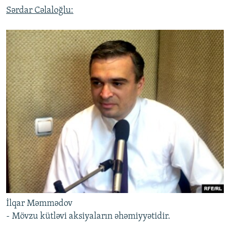
Sərdar Cəlaloğlu:
İlqar Məmmədov
- Mövzu kütləvi aksiyaların əhəmiyyətidir.