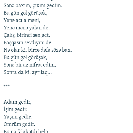
Sənə baxım, çıxım gedim.
Bu gün gəl görüşək,
Yenə acıla məni,
Yenə mənə yalan de.
Çalış, birinci sən get,
Başqasın sevdiyini de.
Nə olar ki, bircə dəfə sözə bax.
Bu gün gəl görüşək,
Sənə bir az nifrət edim,
Sonra da ki, ayrılaq...
***
Adam gedir,
İşim gedir.
Yaşım gedir,
Ömrüm gedir.
Bu nə fəlakətdi belə,