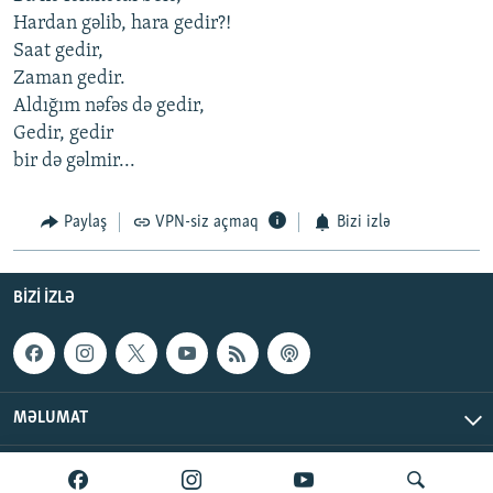
Hardan gəlib, hara gedir?!
Saat gedir,
Zaman gedir.
Aldığım nəfəs də gedir,
Gedir, gedir
bir də gəlmir...
Paylaş
VPN-siz açmaq
Bizi izlə
BIZI IZLƏ
MƏLUMAT
AzadlıqRadiosu © 2026 Inc. | Bütün hüquqlar qorunur