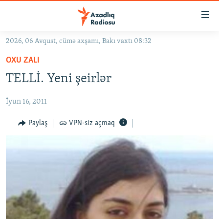
Keçid
linkləri
Əsas
2026, 06 Avqust, cümə axşamı, Bakı vaxtı 08:32
məzmuna
GÜNDƏM
OXU ZALI
qayıt
#İZAHLA
Əsas
TELLİ. Yeni şeirlər
KORRUPSIOMETR
naviqasiyaya
qayıt
İyun 16, 2011
#ƏSLINDƏ
Axtarışa
FƏRQƏ BAX
Paylaş
VPN-siz açmaq
keç
QANUNI DOĞRU
ARAŞDIRMA
MULTIMEDIA
RADIO ARXIV
VIDEO
HAQQIMIZDA
FOTOQALEREYA
OXU ZALI