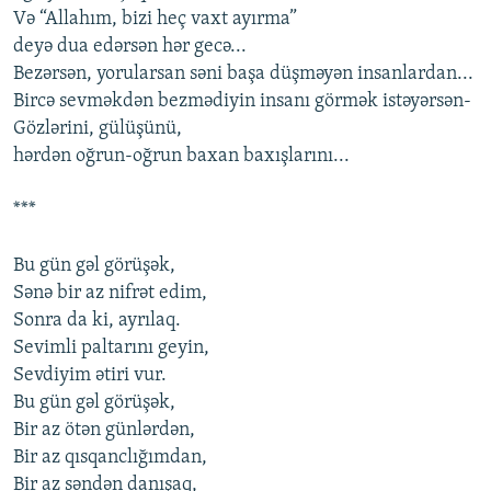
Və “Allahım, bizi heç vaxt ayırma”
deyə dua edərsən hər gecə...
Bezərsən, yorularsan səni başa düşməyən insanlardan...
Bircə sevməkdən bezmədiyin insanı görmək istəyərsən-
Gözlərini, gülüşünü,
hərdən oğrun-oğrun baxan baxışlarını...
***
Bu gün gəl görüşək,
Sənə bir az nifrət edim,
Sonra da ki, ayrılaq.
Sevimli paltarını geyin,
Sevdiyim ətiri vur.
Bu gün gəl görüşək,
Bir az ötən günlərdən,
Bir az qısqanclığımdan,
Bir az səndən danışaq,