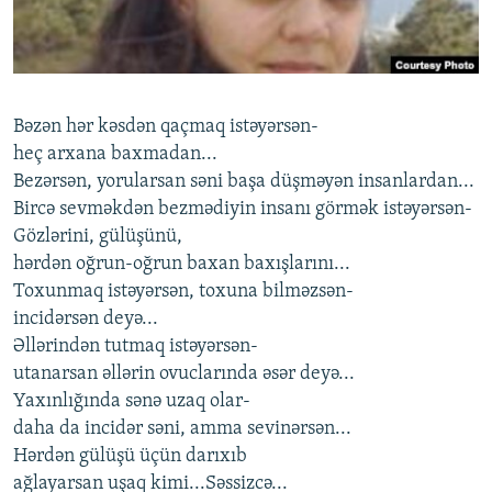
İNFOQRAFIKA
AZƏRBAYCAN ƏDƏBIYYATI KITABXANASI
MISSIYAMIZ
BIZI IZLƏ
KARIKATURA
İSLAM VƏ DEMOKRATIYA
PEŞƏ ETIKASI VƏ JURNALISTIKA STANDARTLARIMIZ
İZ - MƏDƏNIYYƏT PROQRAMI
MATERIALLARIMIZDAN ISTIFADƏ
Bəzən hər kəsdən qaçmaq istəyərsən-
AZADLIQRADIOSU MOBIL TELEFONUNUZDA
RFE/RL-in bütün saytları
heç arxana baxmadan...
BIZIMLƏ ƏLAQƏ
Bezərsən, yorularsan səni başa düşməyən insanlardan...
Bircə sevməkdən bezmədiyin insanı görmək istəyərsən-
XƏBƏR BÜLLETENLƏRIMIZ
Gözlərini, gülüşünü,
hərdən oğrun-oğrun baxan baxışlarını...
Toxunmaq istəyərsən, toxuna bilməzsən-
incidərsən deyə...
Əllərindən tutmaq istəyərsən-
utanarsan əllərin ovuclarında əsər deyə...
Yaxınlığında sənə uzaq olar-
daha da incidər səni, amma sevinərsən...
Hərdən gülüşü üçün darıxıb
ağlayarsan uşaq kimi...Səssizcə...