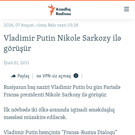
Keçid
linkləri
Əsas
2026, 07 Avqust, cümə, Bakı vaxtı 03:28
məzmuna
GÜNDƏM
Vladimir Putin Nikole Sarkozy ilə
qayıt
#İZAHLA
Əsas
görüşür
KORRUPSIOMETR
naviqasiyaya
qayıt
İyun 21, 2011
#ƏSLINDƏ
Axtarışa
FƏRQƏ BAX
Paylaş
VPN-siz açmaq
keç
QANUNI DOĞRU
Rusiyanın baş naziri Vladimir Putin bu gün Parisdə
Fransa prezidenti Nikole Sarkozy ilə görüşür.
ARAŞDIRMA
MULTIMEDIA
İlk növbədə iki ölkə arasında iqtisadi əməkdaşlıq
məsələsi müzakirə ediləcək.
RADIO ARXIV
VIDEO
HAQQIMIZDA
FOTOQALEREYA
OXU ZALI
Vladimir Putin həmçinin “Fransa-Rusiya Dialoqu”