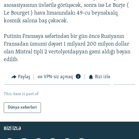
asosasiyasının üvlərilə görüşəcək, sonra isə Le Burje (
İNFOQRAFIKA
AZƏRBAYCAN ƏDƏBIYYATI KITABXANASI
MISSIYAMIZ
BIZI IZLƏ
Le Bourget ) hava limanındakı 49-cu beynəlxalq
KARIKATURA
İSLAM VƏ DEMOKRATIYA
PEŞƏ ETIKASI VƏ JURNALISTIKA STANDARTLARIMIZ
kosmik salona baş çəkəcək.
İZ - MƏDƏNIYYƏT PROQRAMI
MATERIALLARIMIZDAN ISTIFADƏ
Putinin Fransaya səfərindən bir gün öncə Rusiyanın
AZADLIQRADIOSU MOBIL TELEFONUNUZDA
RFE/RL-in bütün saytları
Fransadan ümumi dəyəri 1 milyard 200 milyon dollar
BIZIMLƏ ƏLAQƏ
olan Mistral tipli 2 vertolyotdaşıyan gəmi aldığı bəyan
edilib.
XƏBƏR BÜLLETENLƏRIMIZ
Paylaş
VPN-siz açmaq
Bizi izlə
This item is part of
Dünya xəbərləri
BIZI IZLƏ