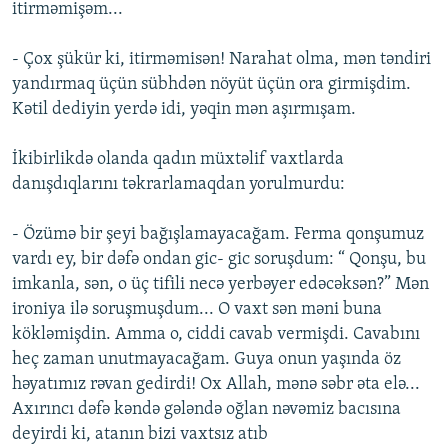
itirməmişəm...
- Çox şükür ki, itirməmisən! Narahat olma, mən təndiri
yandırmaq üçün sübhdən nöyüt üçün ora girmişdim.
Kətil dediyin yerdə idi, yəqin mən aşırmışam.
İkibirlikdə olanda qadın müxtəlif vaxtlarda
danışdıqlarını təkrarlamaqdan yorulmurdu:
- Özümə bir şeyi bağışlamayacağam. Ferma qonşumuz
vardı ey, bir dəfə ondan gic- gic soruşdum: “ Qonşu, bu
imkanla, sən, o üç tifili necə yerbəyer edəcəksən?” Mən
ironiya ilə soruşmuşdum... O vaxt sən məni buna
kökləmişdin. Amma o, ciddi cavab vermişdi. Cavabını
heç zaman unutmayacağam. Guya onun yaşında öz
həyatımız rəvan gedirdi! Ox Allah, mənə səbr əta elə...
Axırıncı dəfə kəndə gələndə oğlan nəvəmiz bacısına
deyirdi ki, atanın bizi vaxtsız atıb