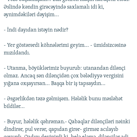
Əslində kəndin girəcəyində saxlamalı idi ki,
əynimdəkiləri dəyişim...
- İndi dayıdan istəyin nədir?
- Yer göstərərdi köhnələrimi geyim... - ümidsizcəsinə
mızıldandı.
- Utanma, böyüklərimiz buyurub: utanandan dilənçi
olmaz. Ancaq sən dilənçidən çox bələdiyyə vergisini
yığana oxşayırsan... Başqa bir iş tapsaydın...
- Əsgərlikdən təzə gəlmişəm. Hələlik bunu məsləhət
bildilər...
- Buyur, hələlik qəhrəman.- Qabaqlar dilənçiləri nəinki
dindirər, pul verər, qapıdan girər- girməz acılayıb