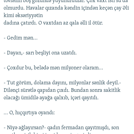
tövlənin boş gözündə yuyunurdular. Çox vaxt isti su da
olmurdu. Havalar qızanda kəndin içindən keçən çay Əli
kimi əksəriyyətin
dadına çatırdı. O vaxtdan az qala əlli il ötür.
- Gedim mən...
- Dayan,- sarı beşliyi ona uzatdı.
- Çoxdur bu, belədə mən milyoner olaram...
- Tut görüm, dolama dayını, milyonlar sənlik deyil.-
Dilənçi sürətlə qapıdan çıxdı. Bundan sonra sakitlik
olacağı ümidilə ayağa qalxıb, içəri qayıtdı.
... O, hıçqırtıya oyandı:
- Niyə ağlayırsan?- qadın fermadan qayıtmışdı, son