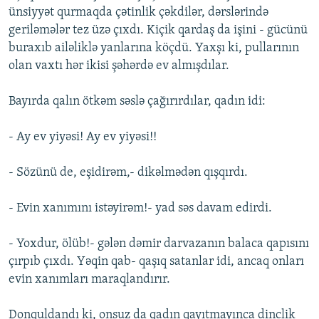
ünsiyyət qurmaqda çətinlik çəkdilər, dərslərində
geriləmələr tez üzə çıxdı. Kiçik qardaş da işini - gücünü
buraxıb ailəliklə yanlarına köçdü. Yaxşı ki, pullarının
olan vaxtı hər ikisi şəhərdə ev almışdılar.
Bayırda qalın ötkəm səslə çağırırdılar, qadın idi:
- Ay ev yiyəsi! Ay ev yiyəsi!!
- Sözünü de, eşidirəm,- dikəlmədən qışqırdı.
- Evin xanımını istəyirəm!- yad səs davam edirdi.
- Yoxdur, ölüb!- gələn dəmir darvazanın balaca qapısını
çırpıb çıxdı. Yəqin qab- qaşıq satanlar idi, ancaq onları
evin xanımları maraqlandırır.
Donquldandı ki, onsuz da qadın qayıtmayınca dinclik