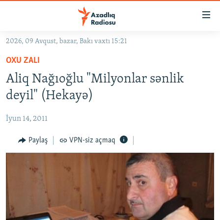
Keçid
linkləri
Əsas
2026, 09 Avqust, bazar, Bakı vaxtı 15:21
məzmuna
GÜNDƏM
OXU ZALI
qayıt
#İZAHLA
Əsas
Aliq Nağıoğlu "Milyonlar sənlik
KORRUPSIOMETR
naviqasiyaya
deyil" (Hekayə)
qayıt
#ƏSLINDƏ
Axtarışa
İyun 14, 2011
FƏRQƏ BAX
keç
QANUNI DOĞRU
Paylaş
VPN-siz açmaq
ARAŞDIRMA
MULTIMEDIA
RADIO ARXIV
VIDEO
HAQQIMIZDA
FOTOQALEREYA
OXU ZALI