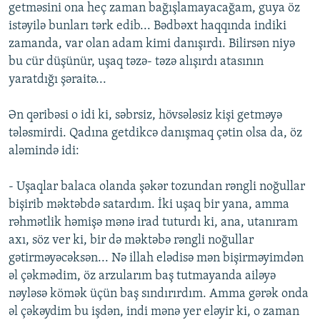
getməsini ona heç zaman bağışlamayacağam, guya öz
istəyilə bunları tərk edib... Bədbəxt haqqında indiki
zamanda, var olan adam kimi danışırdı. Bilirsən niyə
bu cür düşünür, uşaq təzə- təzə alışırdı atasının
yaratdığı şəraitə...
Ən qəribəsi o idi ki, səbrsiz, hövsələsiz kişi getməyə
tələsmirdi. Qadına getdikcə danışmaq çətin olsa da, öz
aləmində idi:
- Uşaqlar balaca olanda şəkər tozundan rəngli noğullar
bişirib məktəbdə satardım. İki uşaq bir yana, amma
rəhmətlik həmişə mənə irad tuturdı ki, ana, utanıram
axı, söz ver ki, bir də məktəbə rəngli noğullar
gətirməyəcəksən... Nə illah elədisə mən bişirməyimdən
əl çəkmədim, öz arzularım baş tutmayanda ailəyə
nəyləsə kömək üçün baş sındırırdım. Amma gərək onda
əl çəkəydim bu işdən, indi mənə yer eləyir ki, o zaman