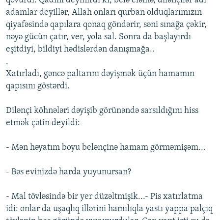
qovurdı. Qadını deyinirdi ki, belə eləmə, dilənçilər adi
adamlar deyillər, Allah onları qurban olduqlarımızın
qiyafəsində qapılara qonaq göndərir, səni sınağa çəkir,
nəyə gücün çatır, ver, yola sal. Sonra da başlayırdı
eşitdiyi, bildiyi hədislərdən danışmağa..
.
Xatırladı, gəncə paltarını dəyişmək üçün hamamın
qapısını göstərdi.
Dilənçi köhnələri dəyişib görünəndə sarsıldığını hiss
etmək çətin deyildi:
- Mən həyatım boyu belənçinə hamam görməmişəm...
- Bəs evinizdə harda yuyunursan?
- Mal tövləsində bir yer düzəltmişik...- Pis xatırlatma
idi: onlar da uşaqlıq illərini hamılıqla yastı yappa palçıq