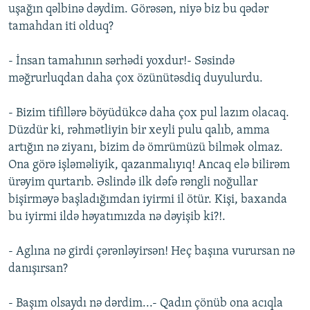
uşağın qəlbinə dəydim. Görəsən, niyə biz bu qədər
tamahdan iti olduq?
- İnsan tamahının sərhədi yoxdur!- Səsində
məğrurluqdan daha çox özünütəsdiq duyulurdu.
- Bizim tifillərə böyüdükcə daha çox pul lazım olacaq.
Düzdür ki, rəhmətliyin bir xeyli pulu qalıb, amma
artığın nə ziyanı, bizim də ömrümüzü bilmək olmaz.
Ona görə işləməliyik, qazanmalıyıq! Ancaq elə bilirəm
ürəyim qurtarıb. Əslində ilk dəfə rəngli noğullar
bişirməyə başladığımdan iyirmi il ötür. Kişi, baxanda
bu iyirmi ildə həyatımızda nə dəyişib ki?!.
- Aglına nə girdi çərənləyirsən! Heç başına vurursan nə
danışırsan?
- Başım olsaydı nə dərdim...- Qadın çönüb ona acıqla