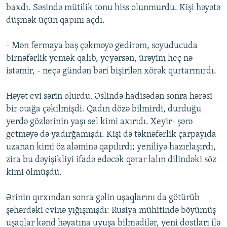
baxdı. Səsində mütilik tonu hiss olunmurdu. Kişi həyətə
düşmək üçün qapını açdı.
- Mən fermaya baş çəkməyə gedirəm, soyuducuda
birnəfərlik yemək qalıb, yeyərsən, ürəyim heç nə
istəmir, - neçə gündən bəri bişirilən xörək qurtarmırdı.
Həyət evi sərin olurdu. Əslində hadisədən sonra hərəsi
bir otağa çəkilmişdi. Qadın dözə bilmirdi, durduğu
yerdə gözlərinin yaşı sel kimi axırıdı. Xeyir- şərə
getməyə də yadırğamışdı. Kişi də təknəfərlik çarpayıda
uzanan kimi öz aləminə qapılırdı; yeniliyə hazırlaşırdı,
zira bu dəyişikliyi ifadə edəcək qərar lalın dilindəki söz
kimi ölmüşdü.
Ərinin qırxından sonra gəlin uşaqlarını da götürüb
şəhərdəki evinə yığışmışdı: Rusiya mühitində böyümüş
uşaqlar kənd həyatına uyuşa bilmədilər, yeni dostları ilə