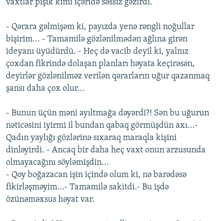
vaxtlar pişik kimi içəridə səssiz gəzirdi.
- Qərara gəlmişəm ki, payızda yenə rəngli noğullar
bişirim... - Tamamilə gözlənilmədən ağlına girən
ideyanı üyüdürdü. - Heç də vacib deyil ki, yalnız
çoxdan fikrində dolaşan planları həyata keçirəsən,
deyirlər gözlənilməz verilən qərarların uğur qazanmaq
şansı daha çox olur...
- Bunun üçün məni ayıltmağa dəyərdi?! Sən bu uğurun
nəticəsini iyirmi il bundan qabaq görmüşdün axı...-
Qadın yaylığı gözlərinə sıxaraq maraqla kişini
dinləyirdi. - Ancaq bir daha heç vaxt onun arzusunda
olmayacağını söyləmişdin...
- Qoy boğazacan işin içində olum ki, nə barədəsə
fikirləşməyim...- Tamamilə sakitdi.- Bu işdə
özünəməxsus həyat var.