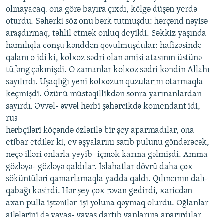
olmayacaq, ona görə bayıra çıxdı, kölgə düşən yerdə
oturdu. Səhərki söz onu bərk tutmuşdu: hərçənd nəyisə
araşdırmaq, təhlil etmək onluq deyildi. Səkkiz yaşında
hamılıqla qonşu kənddən qovulmuşdular: hafizəsində
qalanı o idi ki, kolxoz sədri olan əmisi atasının üstünə
tüfəng çəkmişdi. O zamanlar kolxoz sədri kəndin Allahı
sayılırdı. Uşaqlığı yeni kolxozun quzularını otarmaqla
keçmişdi. Özünü müstəqillikdən sonra yarınanlardan
sayırdı. Əvvəl- əvvəl hərbi şəhərcikdə komendant idi,
rus
hərbçiləri köçəndə özlərilə bir şey aparmadılar, ona
etibar etdilər ki, ev əşyalarını satıb pulunu göndərəcək,
neçə illəri onlarla yeyib- içmək karına gəlmişdi. Amma
gözləyə- gözləyə qaldılar. İslahatlar dövrü daha çox
söküntüləri qamarlamaqla yadda qaldı. Qılıncının dalı-
qabağı kəsirdi. Hər şey çox rəvan gedirdi, xaricdən
axan pulla iştənilən işi yoluna qoymaq olurdu. Oğlanlar
ailələrini də yavaş- yavaş dartıb yanlarına aparırdılar,