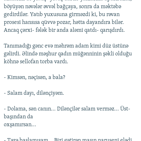
böyüyən nəvələr əvvəl bağçaya, sonra da məktəbə
gedirdilər. Yatıb yuxusuna girməzdi ki, bu rəvan
prosesi hansısa qüvvə pozar, hətta dayandıra bilər.
Ancaq çərxi- fələk bir anda aləmi qatdı- qarışdırdı.
Tanımadığı gənc evə məhrəm adam kimi düz üstünə
gəlirdi. Əlində məşhur qadın müğənninin şəkli olduğu
köhnə sellofan torba vardı.
- Kimsən, nəçisən, a bala?
- Salam dayı, dilənçiyəm.
- Dolama, sən canın... Dilənçilər salam verməz... Üst-
başından da
oxşamırsan...
- Təzə başlamışam... Bizi gətirən maşın naruşeni elədi.