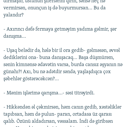
dırmaşıb, üstünün şiferlərini qırın, sənsə heç nə
vermirsən, onunçun iş də buyurmursan... Bu da
yalandır?
- Axırıncı dəfə fermaya getməyim yadıma gəlmir, şər
danışma...
- Uşaq belədir də, hələ bir il ora gedib- gəlməsən, əvvəl
dediklərini ona- buna danışacaq... Başa düşmürəm,
sənin kimnənsə ədavətin varsa, burda cansız əşyanın nə
günahı?! Axı, bu nə adətdir səndə, yaşlaşdıqca çox
şəbehlər göstərəcəkcən?...
- Mənim işlərimə qarışma...- səsi titrəyirdi.
- Hikkəndən əl çəkmirsən, həm canın gedib, xəstəliklər
tapıbsan, həm də pulun- paran, ortadasa üz qarası
qalıb. Özünü aldadırsan, vəssalam. İndi də giribsən