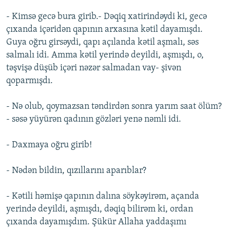
- Kimsə gecə bura girib.- Dəqiq xatirindəydi ki, gecə
çıxanda içəridən qapının arxasına kətil dayamışdı.
Guya oğru girsəydi, qapı açılanda kətil aşmalı, səs
salmalı idi. Amma kətil yerində deyildi, aşmışdı, o,
təşvişə düşüb içəri nəzər salmadan vay- şivən
qoparmışdı.
- Nə olub, qoymazsan təndirdən sonra yarım saat ölüm?
- səsə yüyürən qadının gözləri yenə nəmli idi.
- Daxmaya oğru girib!
- Nədən bildin, qızıllarını aparıblar?
- Kətili həmişə qapının dalına söykəyirəm, açanda
yerində deyildi, aşmışdı, dəqiq bilirəm ki, ordan
çıxanda dayamışdım. Şükür Allaha yaddaşımı