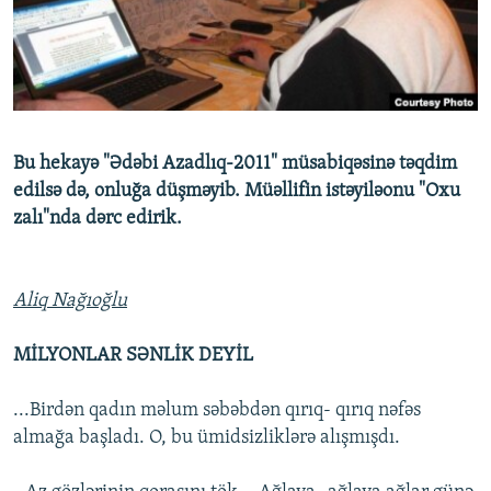
İNFOQRAFIKA
AZƏRBAYCAN ƏDƏBIYYATI KITABXANASI
MISSIYAMIZ
BIZI IZLƏ
KARIKATURA
İSLAM VƏ DEMOKRATIYA
PEŞƏ ETIKASI VƏ JURNALISTIKA STANDARTLARIMIZ
İZ - MƏDƏNIYYƏT PROQRAMI
MATERIALLARIMIZDAN ISTIFADƏ
AZADLIQRADIOSU MOBIL TELEFONUNUZDA
RFE/RL-in bütün saytları
Bu hekayə "Ədəbi Azadlıq-2011" müsabiqəsinə təqdim
BIZIMLƏ ƏLAQƏ
edilsə də, onluğa düşməyib. Müəllifin istəyiləonu "Oxu
zalı"nda dərc edirik.
XƏBƏR BÜLLETENLƏRIMIZ
Aliq Nağıoğlu
MİLYONLAR SƏNLİK DEYİL
...Birdən qadın məlum səbəbdən qırıq- qırıq nəfəs
almağa başladı. O, bu ümidsizliklərə alışmışdı.