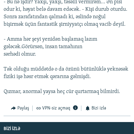
- Bu nə işdir? Yaxşı, yaxşı, təsəlli vermirəm... Ən pisi
odur ki, həyat belə davam edəcək. - Kişi durub oturdu.
Sonra zarafatından qalmadı ki, əslində noğul
bişirmək üçün fantastik şirniyyatçı olmaq vacib deyil.
- Amma hər şeyi yenidən başlamaq lazım
gələcək.Görürsən, insan tamahının
sərhədi olmur.
Tək olduğu müddətdə o da özünü bütünlüklə yeknəsək
fiziki işə həsr etmək qərarına gəlmişdi.
Qızmar, anormal yaysa heç cür qurtarmaq bilmirdi.
Paylaş
VPN-siz açmaq
Bizi izlə
BIZI IZLƏ