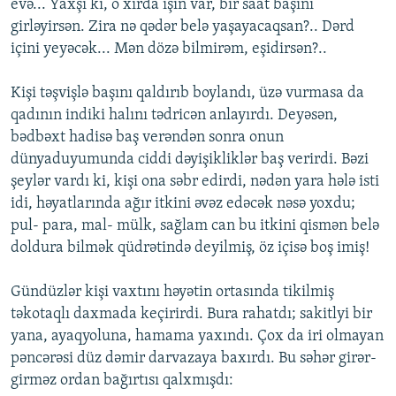
evə... Yaxşı ki, o xırda işin var, bir saat başını
girləyirsən. Zira nə qədər belə yaşayacaqsan?.. Dərd
içini yeyəcək... Mən dözə bilmirəm, eşidirsən?..
Kişi təşvişlə başını qaldırıb boylandı, üzə vurmasa da
qadının indiki halını tədricən anlayırdı. Deyəsən,
bədbəxt hadisə baş verəndən sonra onun
dünyaduyumunda ciddi dəyişikliklər baş verirdi. Bəzi
şeylər vardı ki, kişi ona səbr edirdi, nədən yara hələ isti
idi, həyatlarında ağır itkini əvəz edəcək nəsə yoxdu;
pul- para, mal- mülk, sağlam can bu itkini qismən belə
doldura bilmək qüdrətində deyilmiş, öz içisə boş imiş!
Gündüzlər kişi vaxtını həyətin ortasında tikilmiş
təkotaqlı daxmada keçirirdi. Bura rahatdı; sakitlyi bir
yana, ayaqyoluna, hamama yaxındı. Çox da iri olmayan
pəncərəsi düz dəmir darvazaya baxırdı. Bu səhər girər-
girməz ordan bağırtısı qalxmışdı: