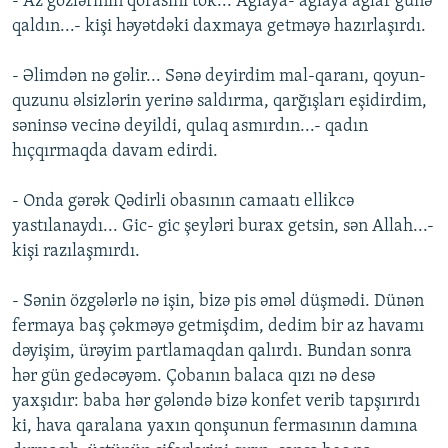
- Az gözlərinin qorasını tök... Ağlaya- ağlaya ağlar günə
qaldın...- kişi həyətdəki daxmaya getməyə hazırlaşırdı.
- Əlimdən nə gəlir... Sənə deyirdim mal-qaranı, qoyun-
quzunu əlsizlərin yerinə saldırma, qarğışları eşidirdim,
səninsə vecinə deyildi, qulaq asmırdın...- qadın
hıçqırmaqda davam edirdi.
- Onda gərək Qədirli obasının camaatı ellikcə
yastılanaydı... Gic- gic şeyləri burax getsin, sən Allah...-
kişi razılaşmırdı.
- Sənin özgələrlə nə işin, bizə pis əməl düşmədi. Dünən
fermaya baş çəkməyə getmişdim, dedim bir az havamı
dəyişim, ürəyim partlamaqdan qalırdı. Bundan sonra
hər gün gedəcəyəm. Çobanın balaca qızı nə desə
yaxşıdır: baba hər gələndə bizə konfet verib tapşırırdı
ki, hava qaralana yaxın qonşunun fermasının damına