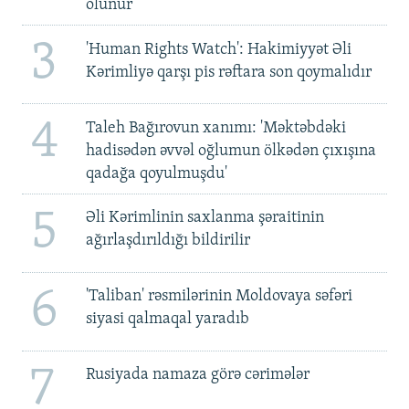
olunur
3
'Human Rights Watch': Hakimiyyət Əli
Kərimliyə qarşı pis rəftara son qoymalıdır
4
Taleh Bağırovun xanımı: 'Məktəbdəki
hadisədən əvvəl oğlumun ölkədən çıxışına
qadağa qoyulmuşdu'
5
Əli Kərimlinin saxlanma şəraitinin
ağırlaşdırıldığı bildirilir
6
'Taliban' rəsmilərinin Moldovaya səfəri
siyasi qalmaqal yaradıb
7
Rusiyada namaza görə cərimələr