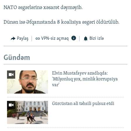
NATO əsgərlərinə xəsarət dəyməyib.
Dünən isə Əfqanıstanda 8 koalisiya əsgəri öldürülüb.
Paylaş
VPN-siz açmaq
Bizi izlə
Gündəm
Elvin Mustafayev azadlıqda:
'Milyonluq yox, minlik korrupsiya
var'
Gürcüstan ali təhsili pulsuz etdi