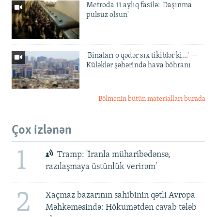
Metroda 11 aylıq fasilə: 'Daşınma
pulsuz olsun'
'Binaları o qədər sıx tikiblər ki...' —
Küləklər şəhərində hava böhranı
Bölmənin bütün materialları burada
Çox izlənən
1
Tramp: 'İranla müharibədənsə,
razılaşmaya üstünlük verirəm'
2
Xaçmaz bazarının sahibinin qətli Avropa
Məhkəməsində: Hökumətdən cavab tələb