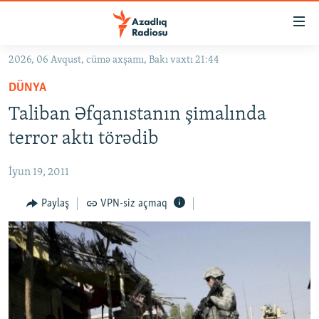
Keçid
linkləri
Əsas
2026, 06 Avqust, cümə axşamı, Bakı vaxtı 21:44
məzmuna
GÜNDƏM
DÜNYA
qayıt
#İZAHLA
Əsas
Taliban Əfqanıstanın şimalında
KORRUPSIOMETR
naviqasiyaya
terror aktı törədib
qayıt
#ƏSLINDƏ
Axtarışa
İyun 19, 2011
FƏRQƏ BAX
keç
QANUNI DOĞRU
Paylaş
VPN-siz açmaq
ARAŞDIRMA
MULTIMEDIA
RADIO ARXIV
VIDEO
HAQQIMIZDA
FOTOQALEREYA
OXU ZALI