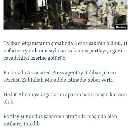
İNFOQRAFIKA
AZƏRBAYCAN ƏDƏBIYYATI KITABXANASI
MISSIYAMIZ
BIZI IZLƏ
KARIKATURA
İSLAM VƏ DEMOKRATIYA
PEŞƏ ETIKASI VƏ JURNALISTIKA STANDARTLARIMIZ
İZ - MƏDƏNIYYƏT PROQRAMI
MATERIALLARIMIZDAN ISTIFADƏ
AZADLIQRADIOSU MOBIL TELEFONUNUZDA
RFE/RL-in bütün saytları
Taliban Əfqanıstanın şimalında 3 dinc sakinin ölümü, 11
BIZIMLƏ ƏLAQƏ
nəfərinsə yaralanmasıyla nəticələnmiş partlayışa görə
cavadehliyi üzərinə götürüb.
XƏBƏR BÜLLETENLƏRIMIZ
Bu barədə Associated Press agentliyi talibançıların
sözçüsü Zabiullah Mujadidə istinadla xəbər verir.
Hədəf Almaniya əsgərlərini aparan hərbi maşın karvanı
olub.
Partlayışı Kunduz şəhərinin ətrafında maşında olan
intiharçı törədib.