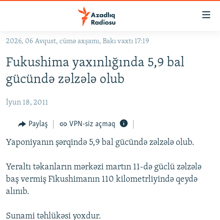
Keçid
linkləri
Əsas
2026, 06 Avqust, cümə axşamı, Bakı vaxtı 17:19
məzmuna
GÜNDƏM
Fukushima yaxınlığında 5,9 bal
qayıt
#İZAHLA
Əsas
gücündə zəlzələ olub
KORRUPSIOMETR
naviqasiyaya
qayıt
İyun 18, 2011
#ƏSLINDƏ
Axtarışa
FƏRQƏ BAX
Paylaş
VPN-siz açmaq
keç
QANUNI DOĞRU
Yaponiyanın şərqində 5,9 bal gücündə zəlzələ olub.
ARAŞDIRMA
Yeraltı təkanların mərkəzi martın 11-də güclü zəlzələ
MULTIMEDIA
baş vermiş Fikushimanın 110 kilometrliyində qeydə
alınıb.
RADIO ARXIV
VIDEO
HAQQIMIZDA
FOTOQALEREYA
OXU ZALI
Sunami təhlükəsi yoxdur.