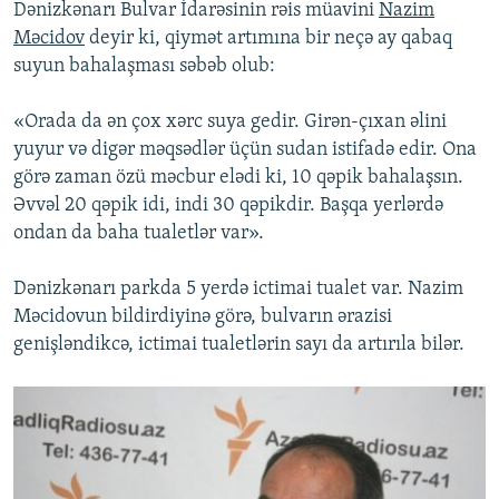
Dənizkənarı Bulvar İdarəsinin rəis müavini
Nazim
Məcidov
deyir ki, qiymət artımına bir neçə ay qabaq
suyun bahalaşması səbəb olub:
«Orada da ən çox xərc suya gedir. Girən-çıxan əlini
yuyur və digər məqsədlər üçün sudan istifadə edir. Ona
görə zaman özü məcbur elədi ki, 10 qəpik bahalaşsın.
Əvvəl 20 qəpik idi, indi 30 qəpikdir. Başqa yerlərdə
ondan da baha tualetlər var».
Dənizkənarı parkda 5 yerdə ictimai tualet var. Nazim
Məcidovun bildirdiyinə görə, bulvarın ərazisi
genişləndikcə, ictimai tualetlərin sayı da artırıla bilər.