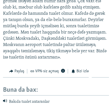
getmək istəyən adam bilmir hara gedə. Çox vaxt elə
olub ki, məcbur olub kafelərə gedib xahiş etmişəm.
Kafelərdə də hamısında tualet olmur. Kafedə də gərək
ya tanışın olsun, ya da elə-belə buraxmırlar. Deyirlər
mütləq burda yeyib içməlisən ki, sonra tualetimizə
gedəsən. Mən tualet haqqında bir neçə dəfə yazmışam.
Çünki Moskvadakı, Daşkənddəki tualetləri görmüşəm.
Moskvanın aeroport tualetində paltar ütüləməyə,
ayaqqabı təmizləməyə, tikiş tikməyə belə yer var. Bizdə
isə tualetin özünü axtarırsan».
Paylaş
VPN-siz açmaq
Bizi izlə
Buna da bax:
Bakıda tualet axtaranlar