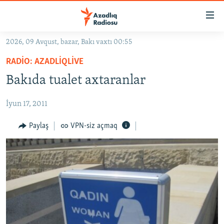
Keçid
linkləri
Əsas
2026, 09 Avqust, bazar, Bakı vaxtı 00:55
məzmuna
GÜNDƏM
RADIO: AZADLIQLIVE
qayıt
#İZAHLA
Əsas
Bakıda tualet axtaranlar
KORRUPSIOMETR
naviqasiyaya
qayıt
İyun 17, 2011
#ƏSLINDƏ
Axtarışa
FƏRQƏ BAX
Paylaş
VPN-siz açmaq
keç
QANUNI DOĞRU
ARAŞDIRMA
MULTIMEDIA
RADIO ARXIV
VIDEO
HAQQIMIZDA
FOTOQALEREYA
OXU ZALI