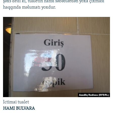
şəxs dedi ki, tualetin hansı səbəblərdən yoxa çıxması
haqqında məlumatı yoxdur.
İctimai tualet
HAMI BULVARA