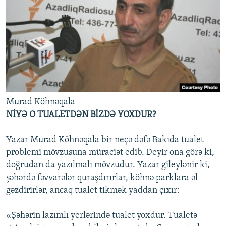
Murad Köhnəqala
NİYƏ O TUALETDƏN BİZDƏ YOXDUR?
Yazar
Murad Köhnəqala
bir neçə dəfə Bakıda tualet
problemi mövzusuna müraciət edib. Deyir ona görə ki,
doğrudan da yazılmalı mövzudur. Yazar gileylənir ki,
şəhərdə fəvvarələr quraşdırırlar, köhnə parklara əl
gəzdirirlər, ancaq tualet tikmək yaddan çıxır:
«Şəhərin lazımlı yerlərində tualet yoxdur. Tualetə