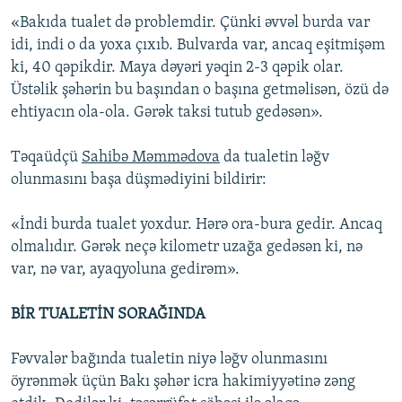
«Bakıda tualet də problemdir. Çünki əvvəl burda var
idi, indi o da yoxa çıxıb. Bulvarda var, ancaq eşitmişəm
ki, 40 qəpikdir. Maya dəyəri yəqin 2-3 qəpik olar.
Üstəlik şəhərin bu başından o başına getməlisən, özü də
ehtiyacın ola-ola. Gərək taksi tutub gedəsən».
Təqaüdçü
Sahibə Məmmədova
da tualetin ləğv
olunmasını başa düşmədiyini bildirir:
«İndi burda tualet yoxdur. Hərə ora-bura gedir. Ancaq
olmalıdır. Gərək neçə kilometr uzağa gedəsən ki, nə
var, nə var, ayaqyoluna gedirəm».
BİR TUALETİN SORAĞINDA
Fəvvalər bağında tualetin niyə ləğv olunmasını
öyrənmək üçün Bakı şəhər icra hakimiyyətinə zəng