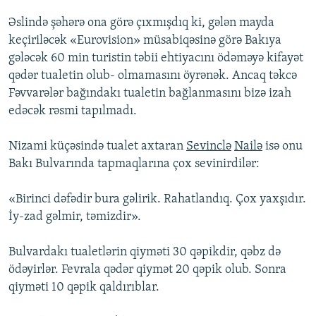
Əslində şəhərə ona görə çıxmışdıq ki, gələn mayda
keçiriləcək «Eurovision» müsabiqəsinə görə Bakıya
gələcək 60 min turistin təbii ehtiyacını ödəməyə kifayət
qədər tualetin olub- olmamasını öyrənək. Ancaq təkcə
Fəvvarələr bağındakı tualetin bağlanmasını bizə izah
edəcək rəsmi tapılmadı.
Nizami küçəsində tualet axtaran
Sevinclə
Nailə
isə onu
Bakı Bulvarında tapmaqlarına çox sevinirdilər:
«Birinci dəfədir bura gəlirik. Rahatlandıq. Çox yaxşıdır.
İy-zad gəlmir, təmizdir».
Bulvardakı tualetlərin qiyməti 30 qəpikdir, qəbz də
ödəyirlər. Fevrala qədər qiymət 20 qəpik olub. Sonra
qiyməti 10 qəpik qaldırıblar.