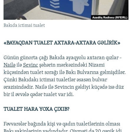
İNFOQRAFIKA
AZƏRBAYCAN ƏDƏBIYYATI KITABXANASI
MISSIYAMIZ
BIZI IZLƏ
KARIKATURA
İSLAM VƏ DEMOKRATIYA
PEŞƏ ETIKASI VƏ JURNALISTIKA STANDARTLARIMIZ
Bakıda ictimai tualet
İZ - MƏDƏNIYYƏT PROQRAMI
MATERIALLARIMIZDAN ISTIFADƏ
AZADLIQRADIOSU MOBIL TELEFONUNUZDA
RFE/RL-in bütün saytları
«BAYAQDAN TUALET AXTARA-AXTARA GƏLİRİK»
BIZIMLƏ ƏLAQƏ
Günün günorta çağı Bakıda ayaqyolu axtaran qızlar -
XƏBƏR BÜLLETENLƏRIMIZ
Nailə
ilə
Sevinc
şəhərin mərkəzindəki Nizami
küçəsindən tualet sorağı ilə Bakı Bulvarına gəlmişdilər.
Çünki Bakıdakı ictimai tualetlər əsasən bulvar
ərazisindədir. Nailə ilə Sevincin gəldiyi küçədə isə düz
bir il əvvələ qədər tualet var idi.
TUALET HARA YOXA ÇIXIB?
Fəvvarələr bağında kişi və qadın tualetlərinin olması
Bakı sakinlərinin yadındadır. Qiyməti də 20 qəpik idi.