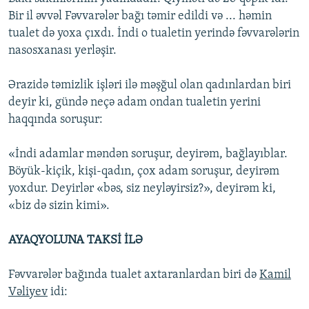
Bir il əvvəl Fəvvarələr bağı təmir edildi və ... həmin
tualet də yoxa çıxdı. İndi o tualetin yerində fəvvarələrin
nasosxanası yerləşir.
Ərazidə təmizlik işləri ilə məşğul olan qadınlardan biri
deyir ki, gündə neçə adam ondan tualetin yerini
haqqında soruşur:
«İndi adamlar məndən soruşur, deyirəm, bağlayıblar.
Böyük-kiçik, kişi-qadın, çox adam soruşur, deyirəm
yoxdur. Deyirlər «bəs, siz neyləyirsiz?», deyirəm ki,
«biz də sizin kimi».
AYAQYOLUNA TAKSİ İLƏ
Fəvvarələr bağında tualet axtaranlardan biri də
Kamil
Vəliyev
idi: