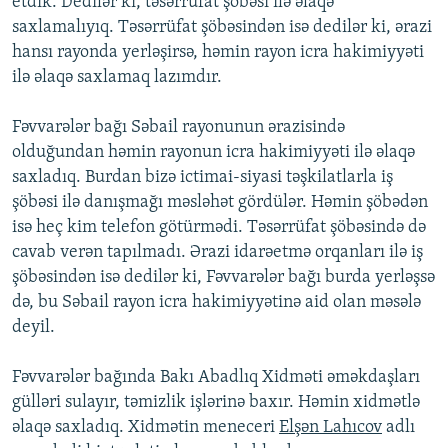
etdik. Dedilər ki, təsərrüfat şöbəsi ilə əlaqə
saxlamalıyıq. Təsərrüfat şöbəsindən isə dedilər ki, ərazi
hansı rayonda yerləşirsə, həmin rayon icra hakimiyyəti
ilə əlaqə saxlamaq lazımdır.
Fəvvarələr bağı Səbail rayonunun ərazisində
olduğundan həmin rayonun icra hakimiyyəti ilə əlaqə
saxladıq. Burdan bizə ictimai-siyasi təşkilatlarla iş
şöbəsi ilə danışmağı məsləhət gördülər. Həmin şöbədən
isə heç kim telefon götürmədi. Təsərrüfat şöbəsində də
cavab verən tapılmadı. Ərazi idarəetmə orqanları ilə iş
şöbəsindən isə dedilər ki, Fəvvarələr bağı burda yerləşsə
də, bu Səbail rayon icra hakimiyyətinə aid olan məsələ
deyil.
Fəvvarələr bağında Bakı Abadlıq Xidməti əməkdaşları
gülləri sulayır, təmizlik işlərinə baxır. Həmin xidmətlə
əlaqə saxladıq. Xidmətin meneceri
Elşən Lahıcov
adlı