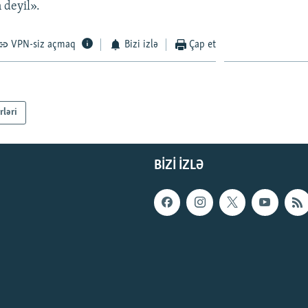
 deyil».
VPN-siz açmaq
Bizi izlə
Çap et
rləri
BIZI IZLƏ