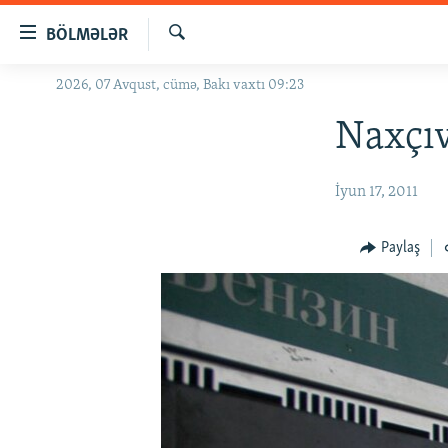
Keçid
BÖLMƏLƏR
linkləri
Axtar
Əsas
2026, 07 Avqust, cümə, Bakı vaxtı 09:23
GÜNDƏM
məzmuna
#İZAHLA
Naxçıv
qayıt
Əsas
KORRUPSIOMETR
naviqasiyaya
İyun 17, 2011
#ƏSLINDƏ
qayıt
Axtarışa
FƏRQƏ BAX
Paylaş
keç
QANUNI DOĞRU
ARAŞDIRMA
MULTIMEDIA
RADIO ARXIV
VIDEO
HAQQIMIZDA
FOTOQALEREYA
OXU ZALI