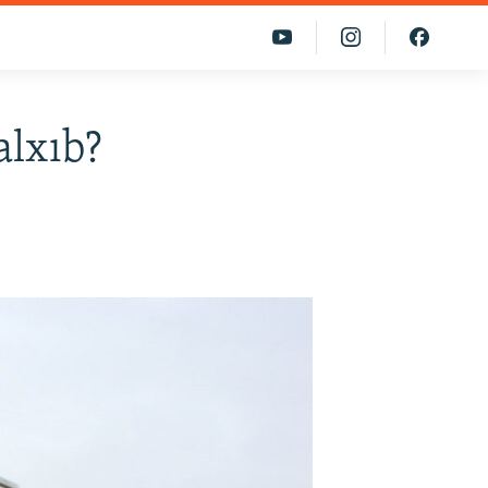
alxıb?