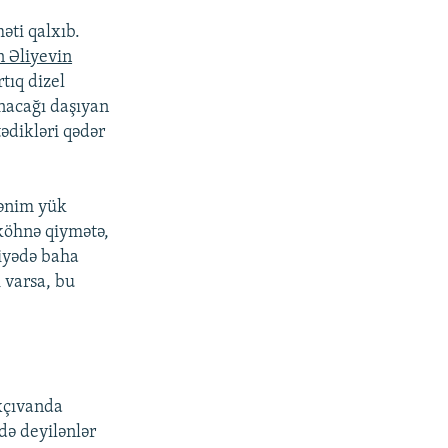
ti qalxıb.
 Əliyevin
tıq dizel
nacağı daşıyan
ədikləri qədər
Mənim yük
 köhnə qiymətə,
kiyədə baha
ı varsa, bu
xçıvanda
də deyilənlər