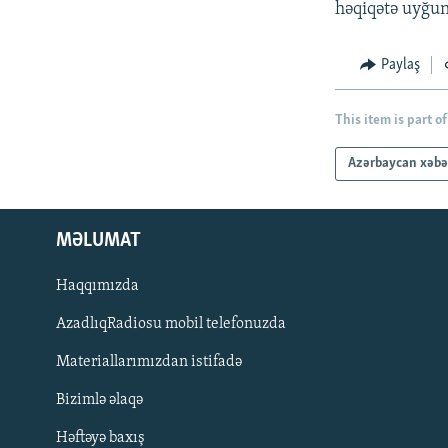
həqiqətə uyğun
Paylaş
This item is part of
Azərbaycan xəbə
MƏLUMAT
Haqqımızda
AzadlıqRadiosu mobil telefonuzda
Materiallarımızdan istifadə
BIZI IZLƏ
Bizimlə əlaqə
Həftəyə baxış