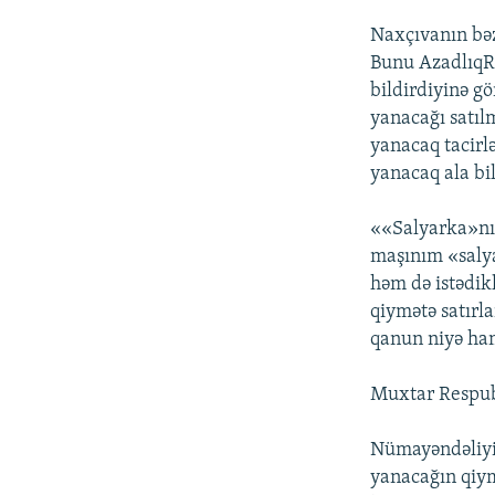
Naxçıvanın bəz
Bunu AzadlıqR
bildirdiyinə g
yanacağı satıl
yanacaq tacirl
yanacaq ala bil
««Salyarka»nın
maşınım «salyar
həm də istədik
qiymətə satırla
qanun niyə ha
Muxtar Respubl
Nümayəndəliyi
yanacağın qiym