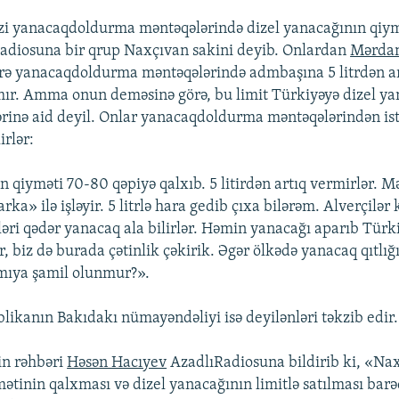
i yanacaqdoldurma məntəqələrində dizel yanacağının qiymə
adiosuna bir qrup Naxçıvan sakini deyib. Onlardan
Mərdan
örə yanacaqdoldurma məntəqələrində admbaşına 5 litrdən ar
mır. Amma onun deməsinə görə, bu limit Türkiyəyə dizel ya
ərinə aid deyil. Onlar yanacaqdoldurma məntəqələrindən ist
irlər:
 qiyməti 70-80 qəpiyə qalxıb. 5 litirdən artıq vermirlər. 
ka» ilə işləyir. 5 litrlə hara gedib çıxa bilərəm. Alverçilər
ləri qədər yanacaq ala bilirlər. Həmin yanacağı aparıb Tür
r, biz də burada çətinlik çəkirik. Əgər ölkədə yanacaq qıtlığ
mıya şamil olunmur?».
ikanın Bakıdakı nümayəndəliyi isə deyilənləri təkzib edir.
n rəhbəri
Həsən Hacıyev
AzadlıRadiosuna bildirib ki, «Na
ətinin qalxması və dizel yanacağının limitlə satılması barə