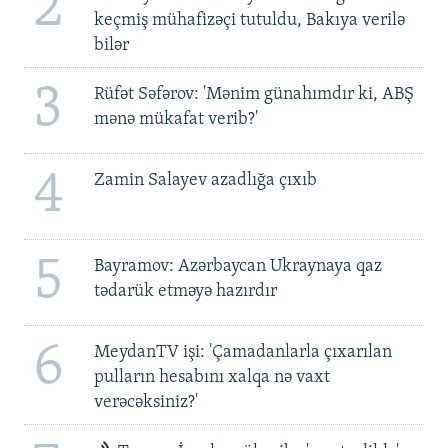
2
keçmiş mühafizəçi tutuldu, Bakıya verilə
bilər
3
Rüfət Səfərov: 'Mənim günahımdır ki, ABŞ
mənə mükafat verib?'
4
Zamin Salayev azadlığa çıxıb
5
Bayramov: Azərbaycan Ukraynaya qaz
tədarük etməyə hazırdır
6
MeydanTV işi: 'Çamadanlarla çıxarılan
pulların hesabını xalqa nə vaxt
verəcəksiniz?'