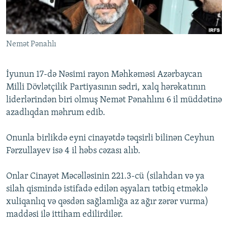
İNFOQRAFIKA
AZƏRBAYCAN ƏDƏBIYYATI KITABXANASI
MISSIYAMIZ
BIZI IZLƏ
KARIKATURA
İSLAM VƏ DEMOKRATIYA
PEŞƏ ETIKASI VƏ JURNALISTIKA STANDARTLARIMIZ
Nemət Pənahlı
İZ - MƏDƏNIYYƏT PROQRAMI
MATERIALLARIMIZDAN ISTIFADƏ
AZADLIQRADIOSU MOBIL TELEFONUNUZDA
RFE/RL-in bütün saytları
İyunun 17-də Nəsimi rayon Məhkəməsi Azərbaycan
BIZIMLƏ ƏLAQƏ
Milli Dövlətçilik Partiyasının sədri, xalq hərəkatının
liderlərindən biri olmuş Nemət Pənahlını 6 il müddətinə
XƏBƏR BÜLLETENLƏRIMIZ
azadlıqdan məhrum edib.
Onunla birlikdə eyni cinayətdə təqsirli bilinən Ceyhun
Fərzullayev isə 4 il həbs cəzası alıb.
Onlar Cinayət Məcəlləsinin 221.3-cü (silahdan və ya
silah qismində istifadə edilən əşyaları tətbiq etməklə
xuliqanlıq və qəsdən sağlamlığa az ağır zərər vurma)
maddəsi ilə ittiham edilirdilər.