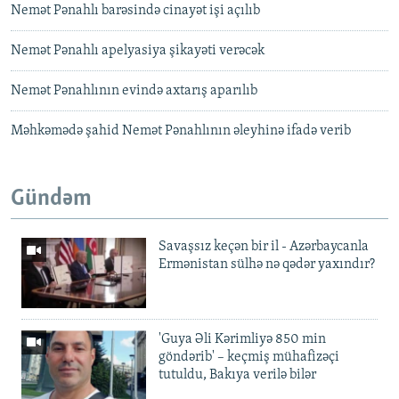
Nemət Pənahlı barəsində cinayət işi açılıb
Nemət Pənahlı apelyasiya şikayəti verəcək
Nemət Pənahlının evində axtarış aparılıb
Məhkəmədə şahid Nemət Pənahlının əleyhinə ifadə verib
Gündəm
Savaşsız keçən bir il - Azərbaycanla
Ermənistan sülhə nə qədər yaxındır?
'Guya Əli Kərimliyə 850 min
göndərib' – keçmiş mühafizəçi
tutuldu, Bakıya verilə bilər