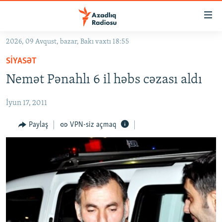
Keçid
linkləri
Əsas
2026, 09 Avqust, bazar, Bakı vaxtı 18:55
məzmuna
GÜNDƏM
SIYASƏT
qayıt
#İZAHLA
Əsas
Nemət Pənahlı 6 il həbs cəzası aldı
KORRUPSIOMETR
naviqasiyaya
qayıt
İyun 17, 2011
#ƏSLINDƏ
Axtarışa
FƏRQƏ BAX
Paylaş
VPN-siz açmaq
keç
QANUNI DOĞRU
ARAŞDIRMA
MULTIMEDIA
RADIO ARXIV
VIDEO
HAQQIMIZDA
FOTOQALEREYA
OXU ZALI