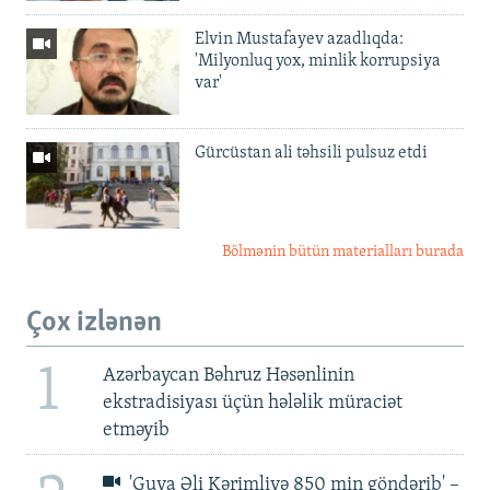
Elvin Mustafayev azadlıqda:
'Milyonluq yox, minlik korrupsiya
var'
Gürcüstan ali təhsili pulsuz etdi
Bölmənin bütün materialları burada
Çox izlənən
1
Azərbaycan Bəhruz Həsənlinin
ekstradisiyası üçün hələlik müraciət
etməyib
'Guya Əli Kərimliyə 850 min göndərib' –