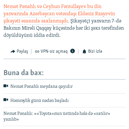
Nemət Pənahlı və Ceyhun Fərzullayev bu ilin
yanvarında Azərbaycan vətəndaşı Eldəniz Rzayevin
şikayəti əsasında saxlanmışdı
. Şikayətçi yanvarın 7-də
Bakının Mirəli Qaşqay küçəsində hər iki şəxs tərəfindən
döyüldüyünü iddia edirdi.
Paylaş
VPN-siz açmaq
Bizi izlə
Buna da bax:
Nemət Pənahlı meydana qayıdır
Həmrəylik günü nədən başladı
Nemət Pənahlı: ««Toyota»mın üstündə hələ də «satılır»
yazılıb»