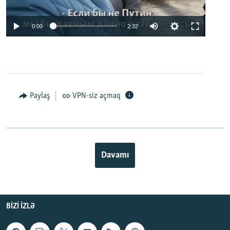
0:00
2:32
Paylaş
VPN-siz açmaq
Davamı
BIZI IZLƏ