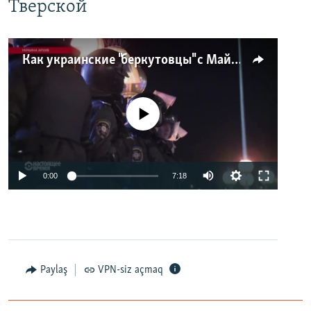
Тверской
Как украинские "беркутовцы" с Майдана стали ОМОНом с Тверской
No media source currently available
0:00
7:18
Paylaş
VPN-siz açmaq