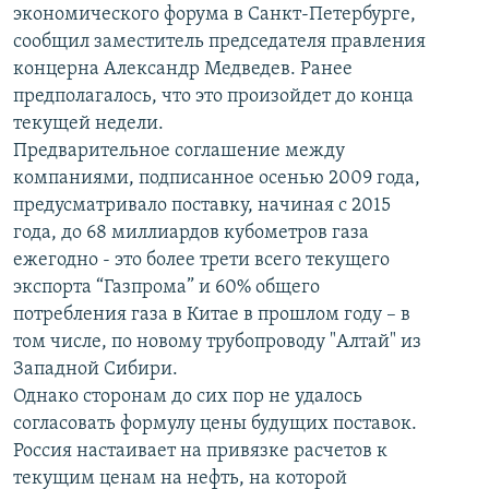
экономического форума в Санкт-Петербурге,
İNFOQRAFIKA
AZƏRBAYCAN ƏDƏBIYYATI KITABXANASI
MISSIYAMIZ
BIZI IZLƏ
сообщил заместитель председателя правления
KARIKATURA
İSLAM VƏ DEMOKRATIYA
PEŞƏ ETIKASI VƏ JURNALISTIKA STANDARTLARIMIZ
концерна Александр Медведев. Ранее
предполагалось, что это произойдет до конца
İZ - MƏDƏNIYYƏT PROQRAMI
MATERIALLARIMIZDAN ISTIFADƏ
текущей недели.
AZADLIQRADIOSU MOBIL TELEFONUNUZDA
RFE/RL-in bütün saytları
Предварительное соглашение между
компаниями, подписанное осенью 2009 года,
BIZIMLƏ ƏLAQƏ
предусматривало поставку, начиная с 2015
XƏBƏR BÜLLETENLƏRIMIZ
года, до 68 миллиардов кубометров газа
ежегодно - это более трети всего текущего
экспорта “Газпрома” и 60% общего
потребления газа в Китае в прошлом году – в
том числе, по новому трубопроводу "Алтай" из
Западной Сибири.
Однако сторонам до сих пор не удалось
согласовать формулу цены будущих поставок.
Россия настаивает на привязке расчетов к
текущим ценам на нефть, на которой