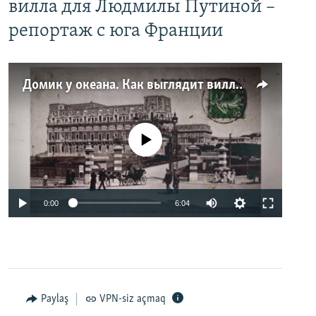
вилла для Людмилы Путиной –
репортаж с юга Франции
Домик у океана. Как выглядит вилла для Людмилы Путиной – репортаж с юга Франции
No media source currently available
0:00
6:04
Paylaş
VPN-siz açmaq