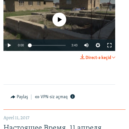
No media source currently available
0:00
3:43
Direct-ə keçid
Paylaş
VPN-siz açmaq
Aprel 11, 2017
Настоящее Время. 11 апреля