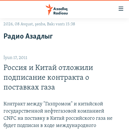
Keçid
linkləri
Əsas
2026, 08 Avqust, şənbə, Bakı vaxtı 15:38
məzmuna
GÜNDƏM
Радио Азадлыг
qayıt
#İZAHLA
Əsas
KORRUPSIOMETR
naviqasiyaya
İyun 17, 2011
qayıt
#ƏSLINDƏ
Axtarışa
Россия и Китай отложили
FƏRQƏ BAX
keç
подписание контракта о
QANUNI DOĞRU
поставках газа
ARAŞDIRMA
MULTIMEDIA
Контракт между "Газпромом" и китайской
государственной нефтегазовой компанией
RADIO ARXIV
VIDEO
CNPC на поставку в Китай российского газа не
HAQQIMIZDA
FOTOQALEREYA
OXU ZALI
будет подписан в ходе международного