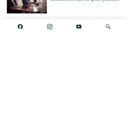
'Guya Əli Kərimliyə 850 min
göndərib' – keçmiş mühafizəçi
tutuldu, Bakıya verilə bilər
Elvin Mustafayev azadlıqda:
Axtar
'Milyonluq yox, minlik korrupsiya
var'
Gürcüstan ali təhsili pulsuz etdi
Bölmənin bütün materialları burada
Çox izlənən