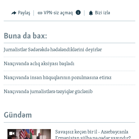
Paylaş
VPN-siz açmaq
Bizi izlə
Buna da bax:
Jurnalistlər Sədərəkdə hədələndiklərini deyirlər
Naxçıvanda aclıq aksiyası başladı
Naxçıvanda insan hüquqlarının pozulmasına etiraz
Naxçıvanda jurnalistlərə təzyiqlər güclənib
Gündəm
Savaşsız keçən bir il - Azərbaycanla
Ermənistan sülhə nə qədər yaxındır?