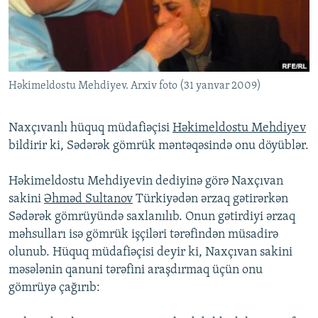
İNFOQRAFIKA
AZƏRBAYCAN ƏDƏBIYYATI KITABXANASI
MISSIYAMIZ
BIZI IZLƏ
KARIKATURA
İSLAM VƏ DEMOKRATIYA
PEŞƏ ETIKASI VƏ JURNALISTIKA STANDARTLARIMIZ
İZ - MƏDƏNIYYƏT PROQRAMI
MATERIALLARIMIZDAN ISTIFADƏ
Həkimeldostu Mehdiyev. Arxiv foto (31 yanvar 2009)
AZADLIQRADIOSU MOBIL TELEFONUNUZDA
RFE/RL-in bütün saytları
BIZIMLƏ ƏLAQƏ
Naxçıvanlı hüquq müdafiəçisi
Həkimeldostu Mehdiyev
XƏBƏR BÜLLETENLƏRIMIZ
bildirir ki, Sədərək gömrük məntəqəsində onu döyüblər.
Həkimeldostu Mehdiyevin dediyinə görə Naxçıvan
sakini
Əhməd Sultanov
Türkiyədən ərzaq gətirərkən
Sədərək gömrüyündə saxlanılıb. Onun gətirdiyi ərzaq
məhsulları isə gömrük işçiləri tərəfindən müsadirə
olunub. Hüquq müdafiəçisi deyir ki, Naxçıvan sakini
məsələnin qanuni tərəfini araşdırmaq üçün onu
gömrüyə çağırıb: