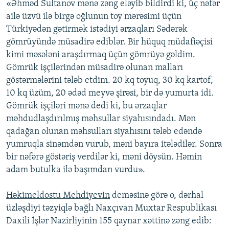
«Əhməd Sultanov mənə zəng eləyib bildirdi ki, üç nəfər
ailə üzvü ilə birgə oğlunun toy mərəsimi üçün
Türkiyədən gətirmək istədiyi ərzaqları Sədərək
gömrüyündə müsadirə ediblər. Bir hüquq müdafiəçisi
kimi məsələni araşdırmaq üçün gömrüyə gəldim.
Gömrük işçilərindən müsadirə olunan malları
göstərmələrini tələb etdim. 20 kq toyuq, 30 kq kartof,
10 kq üzüm, 20 ədəd meyvə şirəsi, bir də yumurta idi.
Gömrük işçiləri mənə dedi ki, bu ərzaqlar
məhdudlaşdırılmış məhsullar siyahısındadı. Mən
qadağan olunan məhsulları siyahısını tələb edəndə
yumruqla sinəmdən vurub, məni bayıra itələdilər. Sonra
bir nəfərə göstəriş verdilər ki, məni döysün. Həmin
adam butulka ilə başımdan vurdu».
Həkimeldostu Mehdiyevin
deməsinə görə o, dərhal
üzləşdiyi təzyiqlə bağlı Naxçıvan Muxtar Respublikası
Daxili İşlər Nazirliyinin 155 qaynar xəttinə zəng edib: