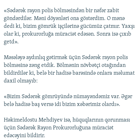
«Sədərək rayon polis bölməsindən bir nəfər zabit
göndərdilər. Məni döyənləri ona göstərdim. O mənə
dedi ki, bizim gömrük işçilərinə gücümüz çatmır. Yaxşı
olar ki, prokurorluğa müraciət edəsən. Sonra isə çıxıb
getd».
Məsələyə aydınlıq gətirmək üçün Sədərək rayon polis
bölməsinə zəng etdik. Bölmənin növbətçi otağından
bildirdilər ki, belə bir hadisə barəsində onlara məlumat
daxil olmayıb:
«Bizim Sədərək gömrüyündə nümayəndəmiz var. Əgər
belə hadisə baş versə idi bizim xəbərimiz olardı».
Həkimeldostu Mehdiyev isə, hüquqlarının qorunması
üçün Sədərək Rayon Prokurorluğuna müraciət
edəcəyini bildirir.