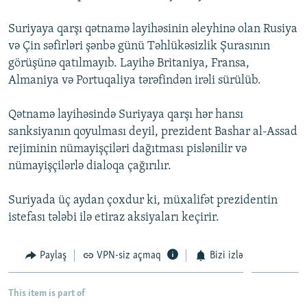
İNFOQRAFIKA
AZƏRBAYCAN ƏDƏBIYYATI KITABXANASI
MISSIYAMIZ
BIZI IZLƏ
Suriyaya qarşı qətnamə layihəsinin əleyhinə olan Rusiya
KARIKATURA
İSLAM VƏ DEMOKRATIYA
PEŞƏ ETIKASI VƏ JURNALISTIKA STANDARTLARIMIZ
və Çin səfirləri şənbə günü Təhlükəsizlik Şurasının
görüşünə qatılmayıb. Layihə Britaniya, Fransa,
İZ - MƏDƏNIYYƏT PROQRAMI
MATERIALLARIMIZDAN ISTIFADƏ
Almaniya və Portuqaliya tərəfindən irəli sürülüb.
AZADLIQRADIOSU MOBIL TELEFONUNUZDA
RFE/RL-in bütün saytları
BIZIMLƏ ƏLAQƏ
Qətnamə layihəsində Suriyaya qarşı hər hansı
sanksiyanın qoyulması deyil, prezident Bashar al-Assad
XƏBƏR BÜLLETENLƏRIMIZ
rejiminin nümayişçiləri dağıtması pislənilir və
nümayişçilərlə dialoqa çağırılır.
Suriyada üç aydan çoxdur ki, müxalifət prezidentin
istefası tələbi ilə etiraz aksiyaları keçirir.
Paylaş
VPN-siz açmaq
Bizi izlə
This item is part of