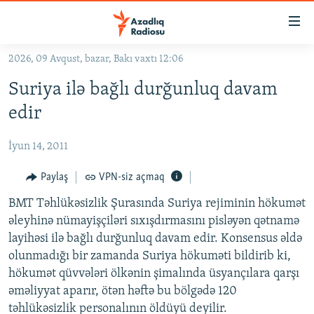
Keçid
linkləri
Əsas
2026, 09 Avqust, bazar, Bakı vaxtı 12:06
məzmuna
GÜNDƏM
Suriya ilə bağlı durğunluq davam
qayıt
#İZAHLA
Əsas
edir
KORRUPSIOMETR
naviqasiyaya
qayıt
İyun 14, 2011
#ƏSLINDƏ
Axtarışa
FƏRQƏ BAX
Paylaş
VPN-siz açmaq
keç
QANUNI DOĞRU
BMT Təhlükəsizlik Şurasında Suriya rejiminin hökumət
əleyhinə nümayişçiləri sıxışdırmasını pisləyən qətnamə
ARAŞDIRMA
layihəsi ilə bağlı durğunluq davam edir. Konsensus əldə
MULTIMEDIA
olunmadığı bir zamanda Suriya hökuməti bildirib ki,
hökumət qüvvələri ölkənin şimalında üsyançılara qarşı
RADIO ARXIV
VIDEO
əməliyyat aparır, ötən həftə bu bölgədə 120
HAQQIMIZDA
FOTOQALEREYA
OXU ZALI
təhlükəsizlik personalının öldüyü deyilir.