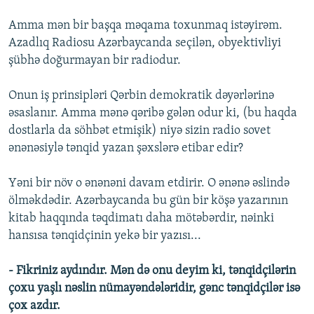
Amma mən bir başqa məqama toxunmaq istəyirəm.
Azadlıq Radiosu Azərbaycanda seçilən, obyektivliyi
şübhə doğurmayan bir radiodur.
Onun iş prinsipləri Qərbin demokratik dəyərlərinə
əsaslanır. Amma mənə qəribə gələn odur ki, (bu haqda
dostlarla da söhbət etmişik) niyə sizin radio sovet
ənənəsiylə tənqid yazan şəxslərə etibar edir?
Yəni bir növ o ənənəni davam etdirir. O ənənə əslində
ölməkdədir. Azərbaycanda bu gün bir köşə yazarının
kitab haqqında təqdimatı daha mötəbərdir, nəinki
hansısa tənqidçinin yekə bir yazısı...
- Fikriniz aydındır. Mən də onu deyim ki, tənqidçilərin
çoxu yaşlı nəslin nümayəndələridir, gənc tənqidçilər isə
çox azdır.