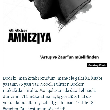
Dedi ki, mən kitabı oxudum, mənə elə gəldi ki, kitabı
yazanın 75 yaşı var, Nobel, Pulitzer, Booker
mükafatlarını alıb, Monqolustan da daxil olmaqla
dünyanın 712 mükafatına layiq görülüb, indi də
yekunda bu kitabı yazıb ki, gəlin mən sizə bir ağıl
öyrədim. Bu, dostumun sözləri idi.