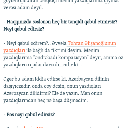
göylərə qaldıran tənqidçi mənim yazdıqlarıma qiymət
verəsi adam deyil.
- Haqqınızda səslənən heç bir tənqidi qəbul etmirsiz?
Nəyi qəbul edirsiz?
- Nəyi qəbul edirəm?.. Əvvəla
Tehran Əlişanoğlunun
yazdıqları
ilə bağlı da fikrimi deyim. Mənim
yazdıqlarıma “əndrəbadi kompazisyon” deyir, amma öz
yazdıqları o qədər darıxdırıcıdır ki...
Əgər bu adam iddia edirsə ki, Azərbaycan dilinin
daşıyıcısıdır, onda qoy desin, onun yazdıqları
Azərbaycan dilidirmi? Elə də yazın. Mən onun
yazdıqlarından heç nə başa düşmədim.
- Bəs nəyi qəbul edirsiz?