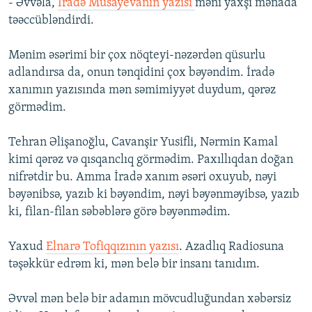
- Əvvəla,
İradə Müsayevanın yazısı
məni yaxşı mənada
təəccübləndirdi.
Mənim əsərimi bir çox nöqteyi-nəzərdən qüsurlu
adlandırsa da, onun tənqidini çox bəyəndim. İradə
xanımın yazısında mən səmimiyyət duydum, qərəz
görmədim.
Tehran Əlişanoğlu, Cavanşir Yusifli, Nərmin Kamal
kimi qərəz və qısqanclıq görmədim. Paxıllıqdan doğan
nifrətdir bu. Amma İradə xanım əsəri oxuyub, nəyi
bəyənibsə, yazıb ki bəyəndim, nəyi bəyənməyibsə, yazıb
ki, filan-filan səbəblərə görə bəyənmədim.
Yaxud
Elnarə Tofiqqızının yazısı
. Azadlıq Radiosuna
təşəkkür edrəm ki, mən belə bir insanı tanıdım.
Əvvəl mən belə bir adamın mövcudluğundan xəbərsiz