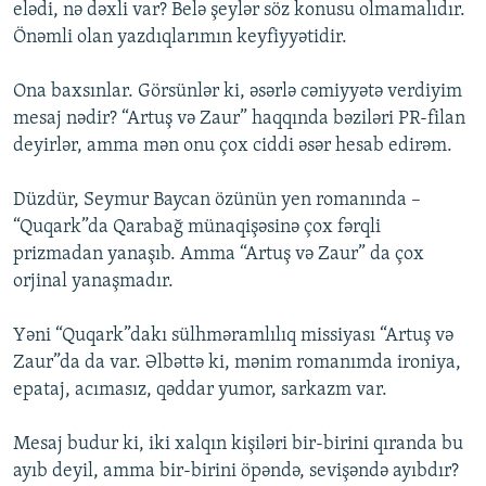
elədi, nə dəxli var? Belə şeylər söz konusu olmamalıdır.
Önəmli olan yazdıqlarımın keyfiyyətidir.
Ona baxsınlar. Görsünlər ki, əsərlə cəmiyyətə verdiyim
mesaj nədir? “Artuş və Zaur” haqqında bəziləri PR-filan
deyirlər, amma mən onu çox ciddi əsər hesab edirəm.
Düzdür, Seymur Baycan özünün yen romanında –
“Quqark”da Qarabağ münaqişəsinə çox fərqli
prizmadan yanaşıb. Amma “Artuş və Zaur” da çox
orjinal yanaşmadır.
Yəni “Quqark”dakı sülhməramlılıq missiyası “Artuş və
Zaur”da da var. Əlbəttə ki, mənim romanımda ironiya,
epataj, acımasız, qəddar yumor, sarkazm var.
Mesaj budur ki, iki xalqın kişiləri bir-birini qıranda bu
ayıb deyil, amma bir-birini öpəndə, sevişəndə ayıbdır?