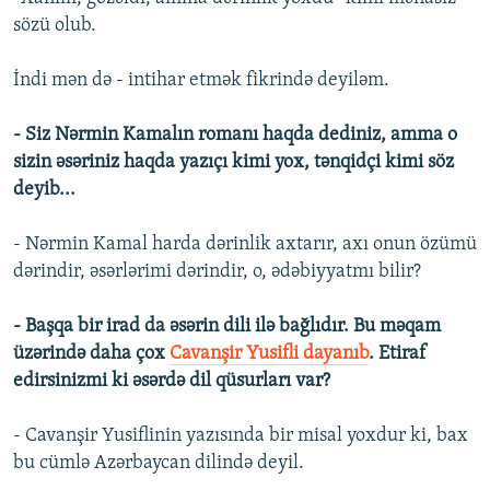
sözü olub.
İndi mən də - intihar etmək fikrində deyiləm.
- Siz Nərmin Kamalın romanı haqda dediniz, amma o
sizin əsəriniz haqda yazıçı kimi yox, tənqidçi kimi söz
deyib...
- Nərmin Kamal harda dərinlik axtarır, axı onun özümü
dərindir, əsərlərimi dərindir, o, ədəbiyyatmı bilir?
- Başqa bir irad da əsərin dili ilə bağlıdır. Bu məqam
üzərində daha çox
Cavanşir Yusifli dayanıb
. Etiraf
edirsinizmi ki əsərdə dil qüsurları var?
- Cavanşir Yusiflinin yazısında bir misal yoxdur ki, bax
bu cümlə Azərbaycan dilində deyil.