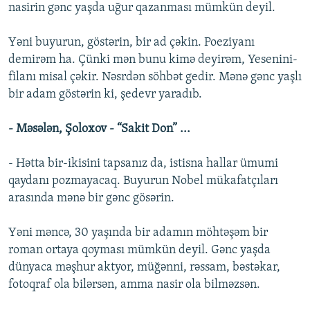
nasirin gənc yaşda uğur qazanması mümkün deyil.
Yəni buyurun, göstərin, bir ad çəkin. Poeziyanı
demirəm ha. Çünki mən bunu kimə deyirəm, Yesenini-
filanı misal çəkir. Nəsrdən söhbət gedir. Mənə gənc yaşlı
bir adam göstərin ki, şedevr yaradıb.
- Məsələn, Şoloxov - “Sakit Don” ...
- Hətta bir-ikisini tapsanız da, istisna hallar ümumi
qaydanı pozmayacaq. Buyurun Nobel mükafatçıları
arasında mənə bir gənc gösərin.
Yəni məncə, 30 yaşında bir adamın möhtəşəm bir
roman ortaya qoyması mümkün deyil. Gənc yaşda
dünyaca məşhur aktyor, müğənni, rəssam, bəstəkar,
fotoqraf ola bilərsən, amma nasir ola bilməzsən.