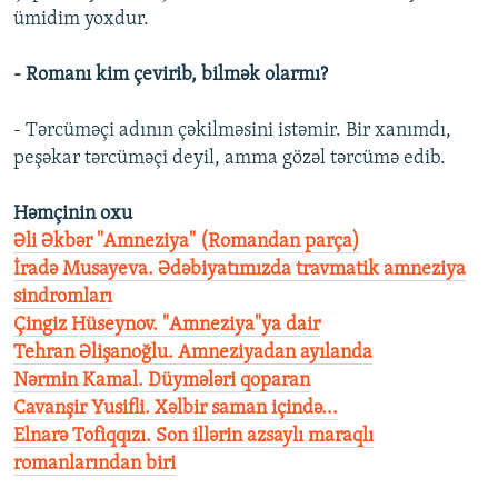
ümidim yoxdur.
- Romanı kim çevirib, bilmək olarmı?
- Tərcüməçi adının çəkilməsini istəmir. Bir xanımdı,
peşəkar tərcüməçi deyil, amma gözəl tərcümə edib.
Həmçinin oxu
Əli Əkbər "Amneziya" (Romandan parça)
İradə Musayeva. Ədəbiyatımızda travmatik amneziya
sindromları
Çingiz Hüseynov. "Amneziya"ya dair
Tehran Əlişanoğlu. Amneziyadan ayılanda
Nərmin Kamal. Düymələri qoparan
Cavanşir Yusifli. Xəlbir saman içində...
Elnarə Tofiqqızı. Son illərin azsaylı maraqlı
romanlarından biri