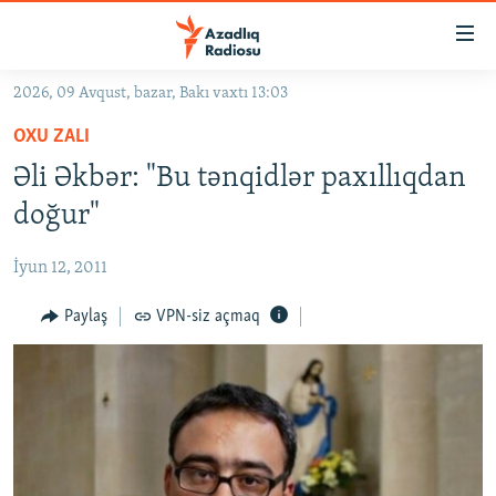
Keçid
linkləri
Əsas
2026, 09 Avqust, bazar, Bakı vaxtı 13:03
məzmuna
GÜNDƏM
OXU ZALI
qayıt
#İZAHLA
Əsas
Əli Əkbər: "Bu tənqidlər paxıllıqdan
KORRUPSIOMETR
naviqasiyaya
doğur"
qayıt
#ƏSLINDƏ
Axtarışa
İyun 12, 2011
FƏRQƏ BAX
keç
QANUNI DOĞRU
Paylaş
VPN-siz açmaq
ARAŞDIRMA
MULTIMEDIA
RADIO ARXIV
VIDEO
HAQQIMIZDA
FOTOQALEREYA
OXU ZALI