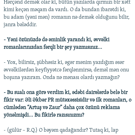
Hərçənd demək olar ki, bütün yazılarda qırmızı bir xətt
kimi keçən məqam da vardı. O da bundan ibarətdi ki,
bu adam (yəni mən) romanın nə demək olduğunu bilir,
janra bələddir.
- Yəni özünüzdə də əminlik yarandı ki, əvvəlki
romanlarınızdan fərqli bir şey yazmısınız...
- Yox, bilirsiz, şübhəsiz ki, əgər mənim yazdığım əsər
əvvəlkilərdən keyfiyyətcə fərqlənmirsə, deməl mən onu
boşuna yazıram. Onda nə mənası olardı yazmağın?
- Bu sualı ona görə verdim ki, ədəbi dairələrdə belə bir
fikir var: Əli Əkbər PR mütəxəssisidir və ilk romanları, o
cümlədən “Artuş və Zaur” daha çox özünü reklama
yönəlmişdi... Bu fikirlə razısınızmı?
- (gülür – R.Q.) O bəyəm qadağandır? Tutaq ki, lap