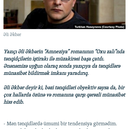
İNFOQRAFIKA
AZƏRBAYCAN ƏDƏBIYYATI KITABXANASI
MISSIYAMIZ
BIZI IZLƏ
KARIKATURA
İSLAM VƏ DEMOKRATIYA
PEŞƏ ETIKASI VƏ JURNALISTIKA STANDARTLARIMIZ
İZ - MƏDƏNIYYƏT PROQRAMI
MATERIALLARIMIZDAN ISTIFADƏ
Əli Əkbər
AZADLIQRADIOSU MOBIL TELEFONUNUZDA
RFE/RL-in bütün saytları
BIZIMLƏ ƏLAQƏ
Yazıçı Əli Əkbərin “Amneziya” romanının “Oxu zalı”nda
XƏBƏR BÜLLETENLƏRIMIZ
tənqidçilərin iştirakı ilə müzakirəsi başa çatdı.
Ənənəmizə uyğun olaraq sonda yazıçıya da tənqidlərə
münasibət bildirmək imkanı yaradırıq.
Əli Əkbər deyir ki, bəzi tənqidləri obyektiv saysa da, bir
çox hallarda özünə və romanına qarşı qərəzli münasibət
hiss edib.
- Mən tənqidlərdə ümumi bir tendensiya görmədim.