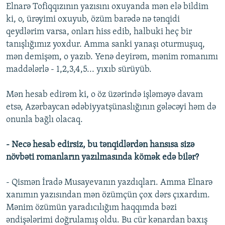
Elnarə Tofiqqızının yazısını oxuyanda mən elə bildim
ki, o, ürəyimi oxuyub, özüm barədə nə tənqidi
qeydlərim varsa, onları hiss edib, halbuki heç bir
tanışlığımız yoxdur. Amma sanki yanaşı oturmuşuq,
mən demişəm, o yazıb. Yenə deyirəm, mənim romanımı
maddələrlə - 1,2,3,4,5... yıxıb sürüyüb.
Mən hesab edirəm ki, o öz üzərində işləməyə davam
etsə, Azərbaycan ədəbiyyatşünaslığının gələcəyi həm də
onunla bağlı olacaq.
- Necə hesab edirsiz, bu tənqidlərdən hansısa sizə
növbəti romanların yazılmasında kömək edə bilər?
- Qismən İradə Musayevanın yazdıqları. Amma Elnarə
xanımın yazısından mən özümçün çox dərs çıxardım.
Mənim özümün yaradıcılığım haqqımda bəzi
əndişələrimi doğrulamış oldu. Bu cür kənardan baxış