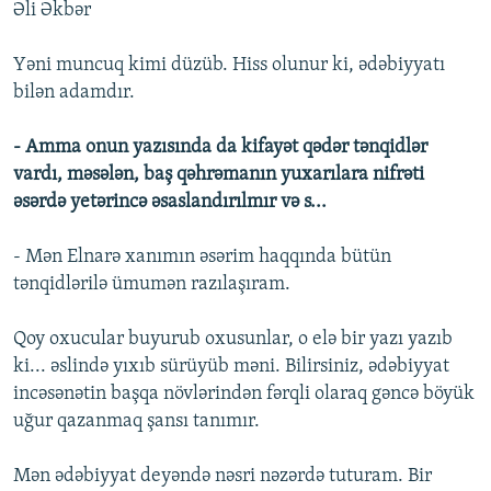
Əli Əkbər
Yəni muncuq kimi düzüb. Hiss olunur ki, ədəbiyyatı
bilən adamdır.
- Amma onun yazısında da kifayət qədər tənqidlər
vardı, məsələn, baş qəhrəmanın yuxarılara nifrəti
əsərdə yetərincə əsaslandırılmır və s...
- Mən Elnarə xanımın əsərim haqqında bütün
tənqidlərilə ümumən razılaşıram.
Qoy oxucular buyurub oxusunlar, o elə bir yazı yazıb
ki... əslində yıxıb sürüyüb məni. Bilirsiniz, ədəbiyyat
incəsənətin başqa növlərindən fərqli olaraq gəncə böyük
uğur qazanmaq şansı tanımır.
Mən ədəbiyyat deyəndə nəsri nəzərdə tuturam. Bir