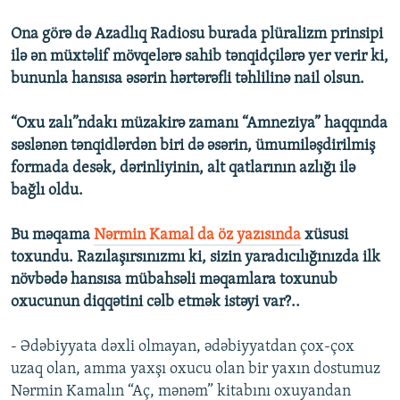
Ona görə də Azadlıq Radiosu burada plüralizm prinsipi
ilə ən müxtəlif mövqelərə sahib tənqidçilərə yer verir ki,
bununla hansısa əsərin hərtərəfli təhlilinə nail olsun.
“Oxu zalı”ndakı müzakirə zamanı “Amneziya” haqqında
səslənən tənqidlərdən biri də əsərin, ümumiləşdirilmiş
formada desək, dərinliyinin, alt qatlarının azlığı ilə
bağlı oldu.
Bu məqama
Nərmin Kamal da öz yazısında
xüsusi
toxundu. Razılaşırsınızmı ki, sizin yaradıcılığınızda ilk
növbədə hansısa mübahsəli məqamlara toxunub
oxucunun diqqətini cəlb etmək istəyi var?..
- Ədəbiyyata dəxli olmayan, ədəbiyyatdan çox-çox
uzaq olan, amma yaxşı oxucu olan bir yaxın dostumuz
Nərmin Kamalın “Aç, mənəm” kitabını oxuyandan