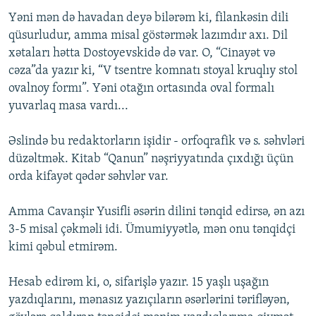
Yəni mən də havadan deyə bilərəm ki, filankəsin dili
qüsurludur, amma misal göstərmək lazımdır axı. Dil
xətaları hətta Dostoyevskidə də var. O, “Cinayət və
cəza”da yazır ki, “V tsentre komnatı stoyal kruqlıy stol
ovalnoy formı”. Yəni otağın ortasında oval formalı
yuvarlaq masa vardı...
Əslində bu redaktorların işidir - orfoqrafik və s. səhvləri
düzəltmək. Kitab “Qanun” nəşriyyatında çıxdığı üçün
orda kifayət qədər səhvlər var.
Amma Cavanşir Yusifli əsərin dilini tənqid edirsə, ən azı
3-5 misal çəkməli idi. Ümumiyyətlə, mən onu tənqidçi
kimi qəbul etmirəm.
Hesab edirəm ki, o, sifarişlə yazır. 15 yaşlı uşağın
yazdıqlarını, mənasız yazıçıların əsərlərini tərifləyən,