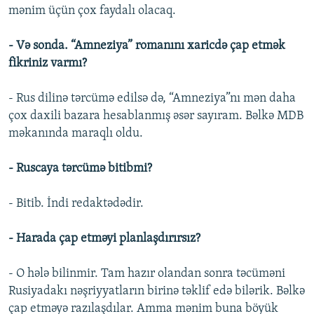
mənim üçün çox faydalı olacaq.
- Və sonda. “Amneziya” romanını xaricdə çap etmək
fikriniz varmı?
- Rus dilinə tərcümə edilsə də, “Amneziya”nı mən daha
çox daxili bazara hesablanmış əsər sayıram. Bəlkə MDB
məkanında maraqlı oldu.
- Ruscaya tərcümə bitibmi?
- Bitib. İndi redaktədədir.
- Harada çap etməyi planlaşdırırsız?
- O hələ bilinmir. Tam hazır olandan sonra təcüməni
Rusiyadakı nəşriyyatların birinə təklif edə bilərik. Bəlkə
çap etməyə razılaşdılar. Amma mənim buna böyük