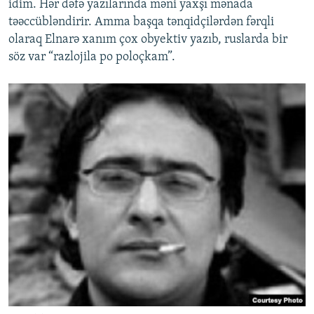
idim. Hər dəfə yazılarında məni yaxşı mənada
təəccübləndirir. Amma başqa tənqidçilərdən fərqli
olaraq Elnarə xanım çox obyektiv yazıb, ruslarda bir
söz var “razlojila po poloçkam”.