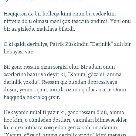
Həqiqətən də bir kolleqa kimi onun bu qədər kin,
nifrətlə dolu olması məni çox təəccübləndirdi. Yəni onu
bir az gizlədə, malalaya bilərdi.
O ki qaldı dərinliyə, Patrik Züskindin “Dərinlik” adlı bir
hekayəsi var.
Bir gənc rəssam qızın sərgisi olur. Bir adam onun
əsərlərinə baxır və deyir ki, “Xanım, gözəldi, amma
dərinlik yoxdu”. Rəssam qız bundan depressiyaya
düşür, yemir-içmir, axırda özünü qüllədən atır. Onun
haqqında nekroloq çıxır.
Hekayənin müəllfi yazır ki, gənc rəssam öldü, amma
heç kim, o cümlədən dostları, yaxınları bilməyəcəklər
ki, o qızı intihara sövq edən gerizəkalı bir adamın
“Xanım, gözəldi, amma dərinlik yoxdu” kimi mənasız