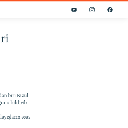
ri
dən biri Fazul
nu bildirib.
layışların əsas