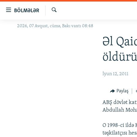
Keçid
BÖLMƏLƏR
linkləri
Axtar
Əsas
2026, 07 Avqust, cümə, Bakı vaxtı 08:48
GÜNDƏM
məzmuna
#İZAHLA
Əl Qai
qayıt
Əsas
KORRUPSIOMETR
öldür
naviqasiyaya
#ƏSLINDƏ
qayıt
Axtarışa
FƏRQƏ BAX
İyun 12, 2011
keç
QANUNI DOĞRU
Paylaş
ARAŞDIRMA
ABŞ dövlət kati
MULTIMEDIA
Abdullah Moha
RADIO ARXIV
VIDEO
O 1998-ci ildə 
HAQQIMIZDA
FOTOQALEREYA
OXU ZALI
təşkilatçısı he