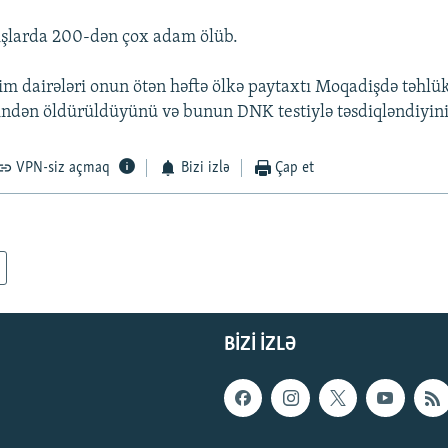
ışlarda 200-dən çox adam ölüb.
m dairələri onun ötən həftə ölkə paytaxtı Moqadişdə təhlük
findən öldürüldüyünü və bunun DNK testiylə təsdiqləndiyini
VPN-siz açmaq
Bizi izlə
Çap et
BIZI IZLƏ