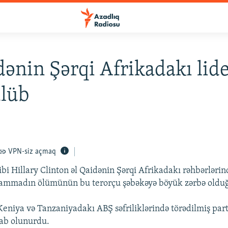
dənin Şərqi Afrikadakı lide
ülüb
VPN-siz açmaq
bi Hillary Clinton əl Qaidənin Şərqi Afrikadakı rəhbərlərin
mmadın ölümünün bu terorçu şəbəkəyə böyük zərbə olduğu
Keniya və Tanzaniyadakı ABŞ səfriliklərində törədilmiş part
sab olunurdu.