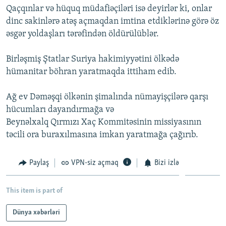
Qaçqınlar və hüquq müdafiəçiləri isə deyirlər ki, onlar
İNFOQRAFIKA
AZƏRBAYCAN ƏDƏBIYYATI KITABXANASI
MISSIYAMIZ
BIZI IZLƏ
dinc sakinlərə atəş açmaqdan imtina etdiklərinə görə öz
KARIKATURA
İSLAM VƏ DEMOKRATIYA
PEŞƏ ETIKASI VƏ JURNALISTIKA STANDARTLARIMIZ
əsgər yoldaşları tərəfindən öldürülüblər.
İZ - MƏDƏNIYYƏT PROQRAMI
MATERIALLARIMIZDAN ISTIFADƏ
Birləşmiş Ştatlar Suriya hakimiyyətini ölkədə
AZADLIQRADIOSU MOBIL TELEFONUNUZDA
RFE/RL-in bütün saytları
hümanitar böhran yaratmaqda ittiham edib.
BIZIMLƏ ƏLAQƏ
Ağ ev Dəməşqi ölkənin şimalında nümayişçilərə qarşı
XƏBƏR BÜLLETENLƏRIMIZ
hücumları dayandırmağa və
Beynəlxalq Qırmızı Xaç Kommitəsinin missiyasının
təcili ora buraxılmasına imkan yaratmağa çağırıb.
Paylaş
VPN-siz açmaq
Bizi izlə
This item is part of
Dünya xəbərləri