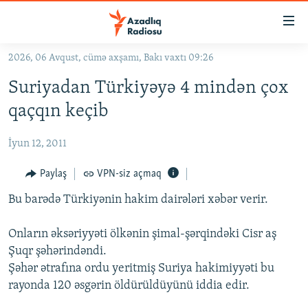
Keçid
linkləri
Əsas
2026, 06 Avqust, cümə axşamı, Bakı vaxtı 09:26
məzmuna
GÜNDƏM
Suriyadan Türkiyəyə 4 mindən çox
qayıt
#İZAHLA
Əsas
qaçqın keçib
KORRUPSIOMETR
naviqasiyaya
qayıt
İyun 12, 2011
#ƏSLINDƏ
Axtarışa
FƏRQƏ BAX
Paylaş
VPN-siz açmaq
keç
QANUNI DOĞRU
Bu barədə Türkiyənin hakim dairələri xəbər verir.
ARAŞDIRMA
Onların əksəriyyəti ölkənin şimal-şərqindəki Cisr aş
MULTIMEDIA
Şuqr şəhərindəndi.
Şəhər ətrafına ordu yeritmiş Suriya hakimiyyəti bu
RADIO ARXIV
VIDEO
rayonda 120 əsgərin öldürüldüyünü iddia edir.
HAQQIMIZDA
FOTOQALEREYA
OXU ZALI