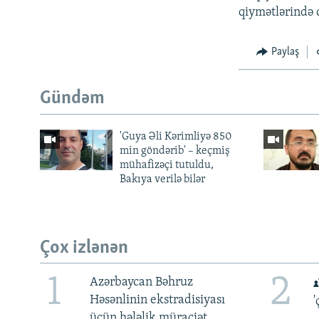
qiymətlərində 
Paylaş
Gündəm
'Guya Əli Kərimliyə 850
min göndərib' – keçmiş
mühafizəçi tutuldu,
Bakıya verilə bilər
Çox izlənən
1
2
Azərbaycan Bəhruz
Həsənlinin ekstradisiyası
'
üçün hələlik müraciət