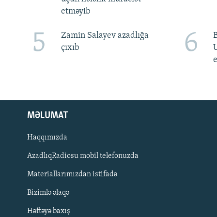
etməyib
5
6
Zamin Salayev azadlığa
çıxıb
e
MƏLUMAT
Haqqımızda
AzadlıqRadiosu mobil telefonuzda
Materiallarımızdan istifadə
BIZI IZLƏ
Bizimlə əlaqə
Həftəyə baxış