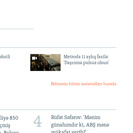
əhsili
Metroda 11 aylıq fasilə:
'Daşınma pulsuz olsun'
Bölmənin bütün materialları burada
4
Rüfət Səfərov: 'Mənim
liyə 850
günahımdır ki, ABŞ mənə
eçmiş
mükafat verib?'