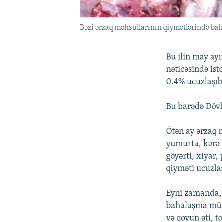
Bəzi ərzaq məhsullarının qiymətlərində b
Bu ilin may ay
nəticəsində ist
0.4% ucuzlaşıb
Bu barədə Dövlə
Ötən ay ərzaq 
yumurta, kərə y
göyərti, xiyar
qiyməti ucuzla
Eyni zamanda, 
bahalaşma müş
və qoyun əti, 