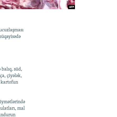
 ucuzlaşması
 müqayisədə
 balıq, süd,
ça, çiyələk,
, kartofun
qiymətlərində
latları, mal
ğundurun