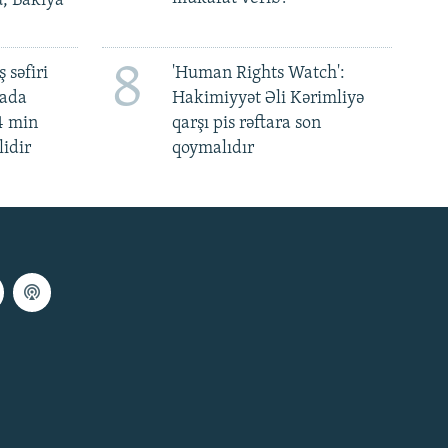
u, Bakıya
8
 səfiri
'Human Rights Watch':
mada
Hakimiyyət Əli Kərimliyə
4 min
qarşı pis rəftara son
lidir
qoymalıdır