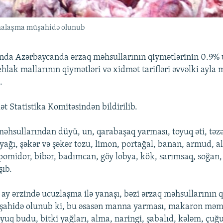
ahalaşma müşahidə olunub
ında Azərbaycanda ərzaq məhsullarının qiymətlərinin 0.9%
ehlak mallarının qiymətləri və xidmət tarifləri əvvəlki ayla
.
t Statistika Komitəsindən bildirilib.
məhsullarından düyü, un, qarabaşaq yarması, toyuq əti, təzə
ağı, şəkər və şəkər tozu, limon, portağal, banan, armud, al
, pomidor, bibər, badımcan, göy lobya, kök, sarımsaq, soğan
şıb.
ay ərzində ucuzlaşma ilə yanaşı, bəzi ərzaq məhsullarının 
ahidə olunub ki, bu əsasən manna yarması, makaron məmu
toyuq budu, bitki yağları, alma, naringi, şabalıd, kələm, çu