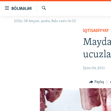
Keçid
BÖLMƏLƏR
linkləri
Axtar
Əsas
2026, 08 Avqust, şənbə, Bakı vaxtı 16:02
GÜNDƏM
məzmuna
İQTISADIYYAT
#İZAHLA
qayıt
Əsas
Mayda 
KORRUPSIOMETR
naviqasiyaya
#ƏSLINDƏ
qayıt
ucuzla
Axtarışa
FƏRQƏ BAX
keç
QANUNI DOĞRU
İyun 06, 2011
ARAŞDIRMA
Paylaş
MULTIMEDIA
RADIO ARXIV
VIDEO
HAQQIMIZDA
FOTOQALEREYA
OXU ZALI