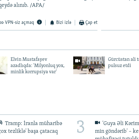
qeydə alınıb. /APA/
VPN-siz açmaq
Bizi izlə
Çap et
Elvin Mustafayev
Gürcüstan ali t
azadlıqda: 'Milyonluq yox,
pulsuz etdi
minlik korrupsiya var'
3
Tramp: İranla müharibə
'Guya Əli Kərim
çox tezliklə' başa çatacaq
min göndərib' – k