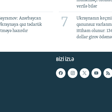
mühafizəçi tutuld
verilə bilər
7
Bayramov: Azərbaycan
Ukraynanın keçmiş
Ukraynaya qaz tədarük
qanunsuz varlan
tməyə hazırdır
ittiham olunur: 13
dollar girov ödəmə
BIZI IZLƏ