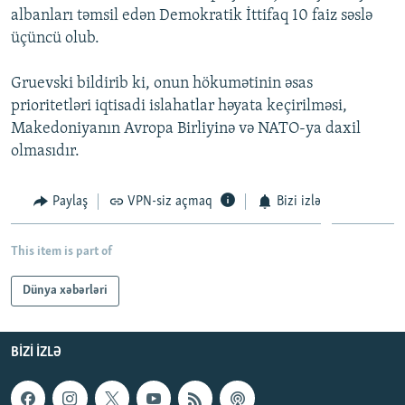
albanları təmsil edən Demokratik İttifaq 10 faiz səslə
İNFOQRAFIKA
AZƏRBAYCAN ƏDƏBIYYATI KITABXANASI
MISSIYAMIZ
BIZI IZLƏ
üçüncü olub.
KARIKATURA
İSLAM VƏ DEMOKRATIYA
PEŞƏ ETIKASI VƏ JURNALISTIKA STANDARTLARIMIZ
Gruevski bildirib ki, onun hökumətinin əsas
İZ - MƏDƏNIYYƏT PROQRAMI
MATERIALLARIMIZDAN ISTIFADƏ
prioritetləri iqtisadi islahatlar həyata keçirilməsi,
AZADLIQRADIOSU MOBIL TELEFONUNUZDA
RFE/RL-in bütün saytları
Makedoniyanın Avropa Birliyinə və NATO-ya daxil
BIZIMLƏ ƏLAQƏ
olmasıdır.
XƏBƏR BÜLLETENLƏRIMIZ
Paylaş
VPN-siz açmaq
Bizi izlə
This item is part of
Dünya xəbərləri
BIZI IZLƏ