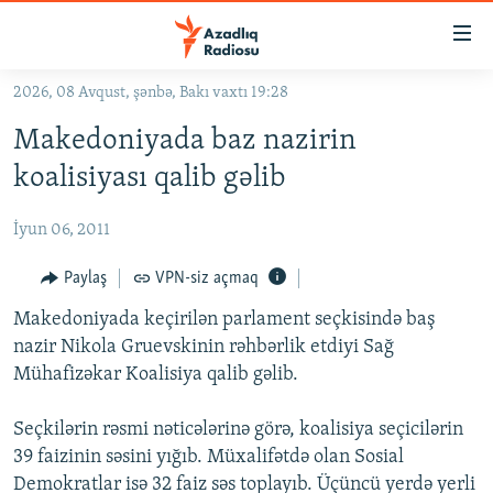
Keçid
linkləri
Əsas
2026, 08 Avqust, şənbə, Bakı vaxtı 19:28
məzmuna
GÜNDƏM
Makedoniyada baz nazirin
qayıt
#İZAHLA
Əsas
koalisiyası qalib gəlib
KORRUPSIOMETR
naviqasiyaya
qayıt
İyun 06, 2011
#ƏSLINDƏ
Axtarışa
FƏRQƏ BAX
Paylaş
VPN-siz açmaq
keç
QANUNI DOĞRU
Makedoniyada keçirilən parlament seçkisində baş
nazir Nikola Gruevskinin rəhbərlik etdiyi Sağ
ARAŞDIRMA
Mühafizəkar Koalisiya qalib gəlib.
MULTIMEDIA
Seçkilərin rəsmi nəticələrinə görə, koalisiya seçicilərin
RADIO ARXIV
VIDEO
39 faizinin səsini yığıb. Müxalifətdə olan Sosial
HAQQIMIZDA
FOTOQALEREYA
OXU ZALI
Demokratlar isə 32 faiz səs toplayıb. Üçüncü yerdə yerli