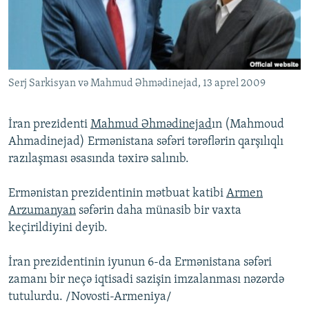
İNFOQRAFIKA
AZƏRBAYCAN ƏDƏBIYYATI KITABXANASI
MISSIYAMIZ
BIZI IZLƏ
KARIKATURA
İSLAM VƏ DEMOKRATIYA
PEŞƏ ETIKASI VƏ JURNALISTIKA STANDARTLARIMIZ
İZ - MƏDƏNIYYƏT PROQRAMI
MATERIALLARIMIZDAN ISTIFADƏ
Serj Sarkisyan və Mahmud Əhmədinejad, 13 aprel 2009
AZADLIQRADIOSU MOBIL TELEFONUNUZDA
RFE/RL-in bütün saytları
BIZIMLƏ ƏLAQƏ
İran prezidenti
Mahmud Əhmədinejad
ın (Mahmoud
XƏBƏR BÜLLETENLƏRIMIZ
Ahmadinejad) Ermənistana səfəri tərəflərin qarşılıqlı
razılaşması əsasında təxirə salınıb.
Ermənistan prezidentinin mətbuat katibi
Armen
Arzumanyan
səfərin daha münasib bir vaxta
keçirildiyini deyib.
İran prezidentinin iyunun 6-da Ermənistana səfəri
zamanı bir neçə iqtisadi sazişin imzalanması nəzərdə
tutulurdu. /Novosti-Armeniya/