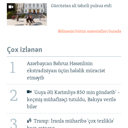
Gürcüstan ali təhsili pulsuz etdi
Bölmənin bütün materialları burada
Çox izlənən
1
Azərbaycan Bəhruz Həsənlinin
ekstradisiyası üçün hələlik müraciət
etməyib
2
'Guya Əli Kərimliyə 850 min göndərib' –
keçmiş mühafizəçi tutuldu, Bakıya verilə
bilər
3
Tramp: İranla müharibə 'çox tezliklə'