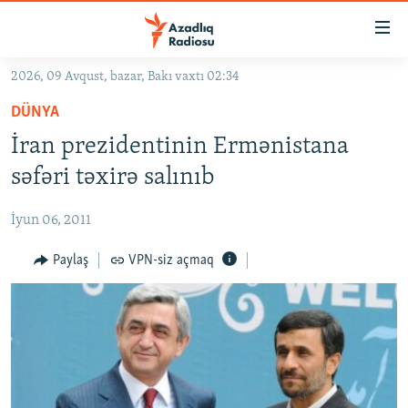
Keçid
linkləri
Əsas
2026, 09 Avqust, bazar, Bakı vaxtı 02:34
məzmuna
GÜNDƏM
DÜNYA
qayıt
#İZAHLA
Əsas
İran prezidentinin Ermənistana
KORRUPSIOMETR
naviqasiyaya
səfəri təxirə salınıb
qayıt
#ƏSLINDƏ
Axtarışa
İyun 06, 2011
FƏRQƏ BAX
keç
QANUNI DOĞRU
Paylaş
VPN-siz açmaq
ARAŞDIRMA
MULTIMEDIA
RADIO ARXIV
VIDEO
HAQQIMIZDA
FOTOQALEREYA
OXU ZALI