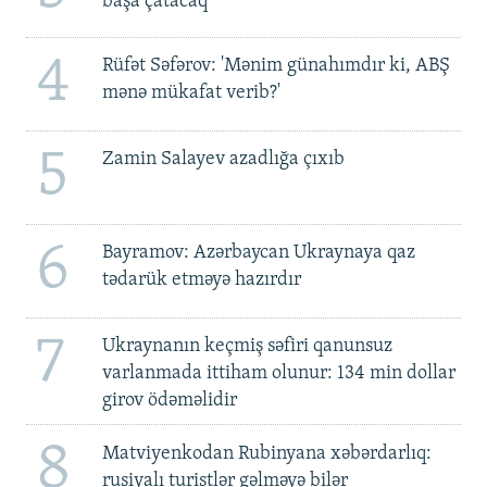
başa çatacaq
4
Rüfət Səfərov: 'Mənim günahımdır ki, ABŞ
mənə mükafat verib?'
5
Zamin Salayev azadlığa çıxıb
6
Bayramov: Azərbaycan Ukraynaya qaz
tədarük etməyə hazırdır
7
Ukraynanın keçmiş səfiri qanunsuz
varlanmada ittiham olunur: 134 min dollar
girov ödəməlidir
8
Matviyenkodan Rubinyana xəbərdarlıq:
rusiyalı turistlər gəlməyə bilər