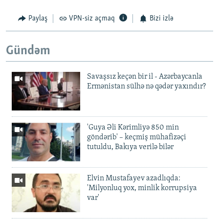
Paylaş
VPN-siz açmaq
Bizi izlə
Gündəm
Savaşsız keçən bir il - Azərbaycanla
Ermənistan sülhə nə qədər yaxındır?
'Guya Əli Kərimliyə 850 min
göndərib' – keçmiş mühafizəçi
tutuldu, Bakıya verilə bilər
Elvin Mustafayev azadlıqda:
'Milyonluq yox, minlik korrupsiya
var'