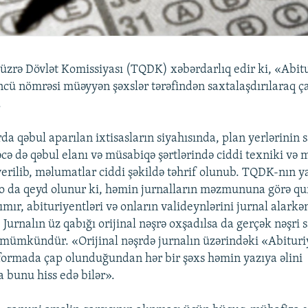
üzrə Dövlət Komissiyası (TQDK) xəbərdarlıq edir ki, «Abit
ncü nömrəsi müəyyən şəxslər tərəfindən saxtalaşdırılaraq ça
.
da qəbul aparılan ixtisasların siyahısında, plan yerlərinin s
əcə də qəbul elanı və müsabiqə şərtlərində ciddi texniki v
verilib, məlumatlar ciddi şəkildə təhrif olunub. TQDK-nın y
 o da qeyd olunur ki, həmin jurnalların məzmununa görə q
mır, abituriyentləri və onların valideynlərini jurnal alarkən
 Jurnalın üz qabığı orijinal nəşrə oxşadılsa da gerçək nəşri
mümkündür. «Orijinal nəşrdə jurnalın üzərindəki «Abituri
formada çap olunduğundan hər bir şəxs həmin yazıya əlini
bunu hiss edə bilər».