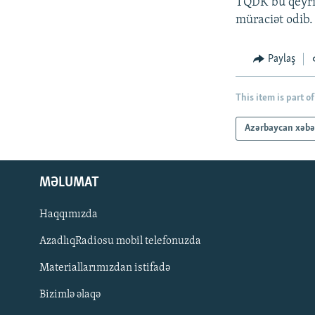
TQDK bu qeyri
müraciət odib.
Paylaş
This item is part of
Azərbaycan xəbə
MƏLUMAT
Haqqımızda
AzadlıqRadiosu mobil telefonuzda
Materiallarımızdan istifadə
BIZI IZLƏ
Bizimlə əlaqə