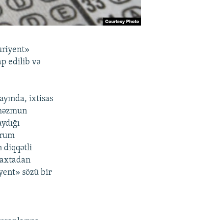
uriyent»
p edilib və
ayında, ixtisas
ə məzmun
aydığı
urum
 diqqətli
 saxtadan
yent» sözü bir