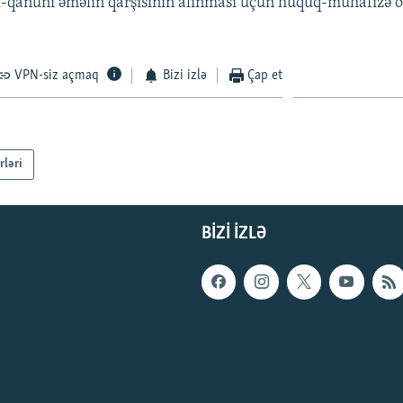
-qanuni əməlin qarşısının alınması üçün hüquq-mühafizə o
VPN-siz açmaq
Bizi izlə
Çap et
rləri
BIZI IZLƏ