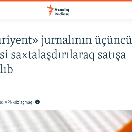
riyent» jurnalının üçünc
i saxtalaşdırılaraq satışa
lıb
VPN-siz açmaq