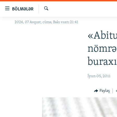
Keçid
BÖLMƏLƏR
linkləri
Axtar
Əsas
2026, 07 Avqust, cümə, Bakı vaxtı 21:41
GÜNDƏM
məzmuna
#İZAHLA
«Abitu
qayıt
Əsas
KORRUPSIOMETR
nömrəs
naviqasiyaya
#ƏSLINDƏ
qayıt
buraxı
Axtarışa
FƏRQƏ BAX
keç
QANUNI DOĞRU
İyun 05, 2011
ARAŞDIRMA
MULTIMEDIA
Paylaş
RADIO ARXIV
VIDEO
HAQQIMIZDA
FOTOQALEREYA
OXU ZALI