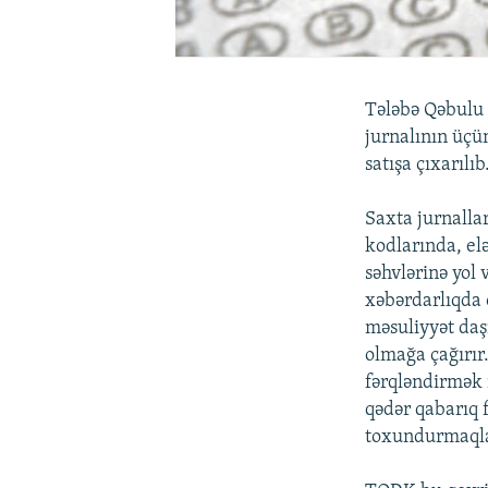
Tələbə Qəbulu 
jurnalının üçü
satışa çıxarılıb
Saxta jurnallar
kodlarında, el
səhvlərinə yol 
xəbərdarlıqda
məsuliyyət daşı
olmağa çağırır.
fərqləndirmək 
qədər qabarıq 
toxundurmaqla 