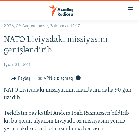
Keçid
linkləri
Əsas
2026, 09 Avqust, bazar, Bakı vaxtı 19:17
məzmuna
GÜNDƏM
NATO Liviyadakı missiyasını
qayıt
#İZAHLA
Əsas
genişləndirib
KORRUPSIOMETR
naviqasiyaya
qayıt
İyun 01, 2011
#ƏSLINDƏ
Axtarışa
FƏRQƏ BAX
Paylaş
VPN-siz açmaq
keç
QANUNI DOĞRU
NATO Liviyadakı missiyasının mandatını daha 90 gün
uzadıb.
ARAŞDIRMA
MULTIMEDIA
Təşkilatın baş katibi Anders Fogh Rasmussen bildirib
ki, bu qərar, alyansın Liviyada öz missiyasını yerinə
RADIO ARXIV
VIDEO
yetirməkdə qərarlı olmasından xəbər verir.
HAQQIMIZDA
FOTOQALEREYA
OXU ZALI