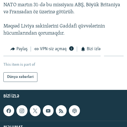
NATO martın 31-də bu missiyanı ABŞ, Böyük Britaniya
İNFOQRAFIKA
AZƏRBAYCAN ƏDƏBIYYATI KITABXANASI
MISSIYAMIZ
BIZI IZLƏ
və Fransadan öz üzərinə götürüb.
KARIKATURA
İSLAM VƏ DEMOKRATIYA
PEŞƏ ETIKASI VƏ JURNALISTIKA STANDARTLARIMIZ
Məqsəd Liviya sakinlərini Gaddafi qüvvələrinin
İZ - MƏDƏNIYYƏT PROQRAMI
MATERIALLARIMIZDAN ISTIFADƏ
hücumlarından qorumaqdır.
AZADLIQRADIOSU MOBIL TELEFONUNUZDA
RFE/RL-in bütün saytları
BIZIMLƏ ƏLAQƏ
Paylaş
VPN-siz açmaq
Bizi izlə
XƏBƏR BÜLLETENLƏRIMIZ
This item is part of
Dünya xəbərləri
BIZI IZLƏ