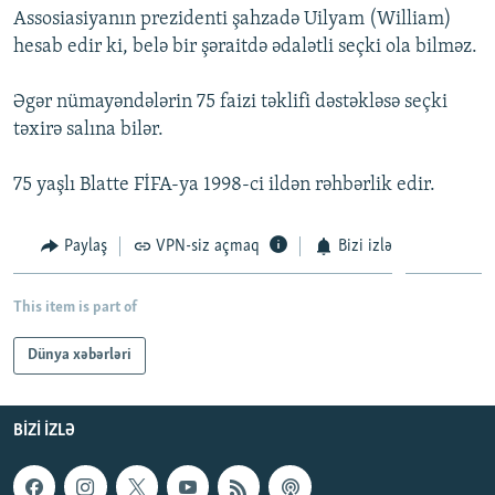
Assosiasiyanın prezidenti şahzadə Uilyam (William)
İNFOQRAFIKA
AZƏRBAYCAN ƏDƏBIYYATI KITABXANASI
MISSIYAMIZ
BIZI IZLƏ
hesab edir ki, belə bir şəraitdə ədalətli seçki ola bilməz.
KARIKATURA
İSLAM VƏ DEMOKRATIYA
PEŞƏ ETIKASI VƏ JURNALISTIKA STANDARTLARIMIZ
Əgər nümayəndələrin 75 faizi təklifi dəstəkləsə seçki
İZ - MƏDƏNIYYƏT PROQRAMI
MATERIALLARIMIZDAN ISTIFADƏ
təxirə salına bilər.
AZADLIQRADIOSU MOBIL TELEFONUNUZDA
RFE/RL-in bütün saytları
BIZIMLƏ ƏLAQƏ
75 yaşlı Blatte FİFA-ya 1998-ci ildən rəhbərlik edir.
XƏBƏR BÜLLETENLƏRIMIZ
Paylaş
VPN-siz açmaq
Bizi izlə
This item is part of
Dünya xəbərləri
BIZI IZLƏ