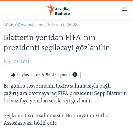
Keçid
linkləri
Əsas
2026, 07 Avqust, cümə, Bakı vaxtı 06:28
məzmuna
GÜNDƏM
Blatterin yenidən FİFA-nın
qayıt
#İZAHLA
Əsas
prezidenti seçiləcəyi gözlənilir
KORRUPSIOMETR
naviqasiyaya
qayıt
İyun 01, 2011
#ƏSLINDƏ
Axtarışa
FƏRQƏ BAX
Paylaş
VPN-siz açmaq
keç
QANUNI DOĞRU
Bu günkü səsvermənin təxirə salınmasıyla bağlı
çağırışlara baxmayaraq FİFA prezidenti Sepp Blatterin
ARAŞDIRMA
bu vəzifəyə yenidən seçiləcəyi gözlənilir.
MULTIMEDIA
Seçkinin təxirə salınmasını Britaniyanın Futbol
RADIO ARXIV
VIDEO
Assosiasiyası təklif edir.
HAQQIMIZDA
FOTOQALEREYA
OXU ZALI