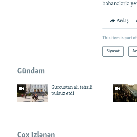
bəhanələrlə ye
Paylaş
This item is part of
Siyasət
Az
Gündəm
Gürcüstan ali təhsili
pulsuz etdi
Çox izlənən