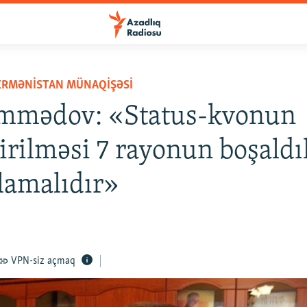
ERMƏNISTAN MÜNAQIŞƏSI
mmədov: «Status-kvonun
irilməsi 7 rayonun boşaldı
şlamalıdır»
VPN-siz açmaq