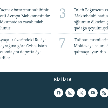
3
açmaz bazarının sahibinin
Taleh Bağırovun x
qətli Avropa Məhkəməsində:
'Məktəbdəki hadis
Hökumətdən cavab tələb
oğlumun ölkədən ç
olunur
qadağa qoyulmuşd
7
yaqaltı üzərindəki Rusiya
'Taliban' rəsmiləri
ayrağına görə Özbəkistan
Moldovaya səfəri s
ətəndaşını deportasiya
qalmaqal yaradıb
tdilər
BIZI IZLƏ