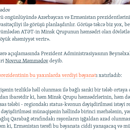
ədov
ü ongünlüyündə Azərbaycan və Ermənistan prezidentlərini
asitəçiliyi ilə görüşü planlaşdırılır. Görüşə təkcə biz yox, b
 cümlədən ATƏT-in Minsk Qrupunun həmsədri olan dövlətlər
böyük əhəmiyyət verir».
lərə açıqlamasında Prezident Administrasiyasının Beynəlxal
iri
Novruz Məmmədov
deyib.
prezidentinin bu yaxınlarda verdiyi bəyanat
ı xatırladıb:
nin tezliklə həll olunması ilə bağlı sanki bir tələb ortaya
ndan ibarətdir ki, həm Minsk Qrupu həmsədrlərinin, həm d
sas tələbi - regiondakı status-kvonun dəyişdirilməsi istəyi re
dəyişdirilməsi münaqişənin həllində birinci mərhələnin, y
Dağlıq Qarabağ ətrafındakı rayonların işğaldan azad olunması
əm ki, Ermənistan tərəfi bu bəyanata ciddi yanaşacaq və m