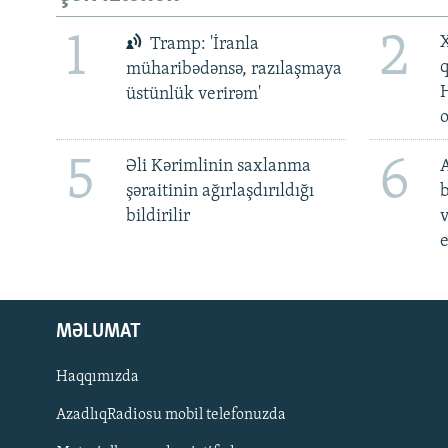
1
2
X
Tramp: 'İranla
müharibədənsə, razılaşmaya
üstünlük verirəm'
5
6
Əli Kərimlinin saxlanma
A
şəraitinin ağırlaşdırıldığı
b
bildirilir
v
e
MƏLUMAT
Haqqımızda
AzadlıqRadiosu mobil telefonuzda