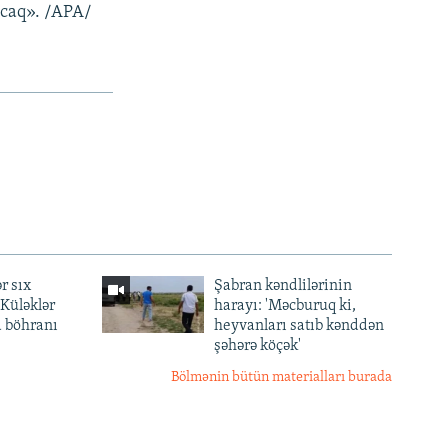
acaq». /APA/
r sıx
Şabran kəndlilərinin
— Küləklər
harayı: 'Məcburuq ki,
a böhranı
heyvanları satıb kənddən
şəhərə köçək'
Bölmənin bütün materialları burada