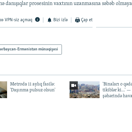
nə danışıqlar prosesinin vaxtının uzanmasına səbəb olmay
VPN-siz açmaq
Bizi izlə
Çap et
ərbaycan-Ermənistan münaqişəsi
Metroda 11 aylıq fasilə:
'Binaları o qədə
'Daşınma pulsuz olsun'
tikiblər ki...' 
şəhərində hav