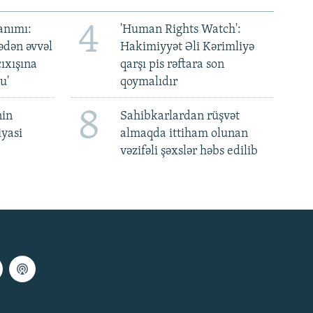
4
anımı:
'Human Rights Watch':
ədən əvvəl
Hakimiyyət Əli Kərimliyə
ıxışına
qarşı pis rəftara son
u'
qoymalıdır
8
nin
Sahibkarlardan rüşvət
iyasi
almaqda ittiham olunan
vəzifəli şəxslər həbs edilib