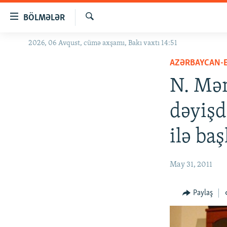
Keçid
BÖLMƏLƏR
linkləri
Axtar
Əsas
2026, 06 Avqust, cümə axşamı, Bakı vaxtı 14:51
GÜNDƏM
məzmuna
AZƏRBAYCAN-
#İZAHLA
qayıt
Əsas
N. Mə
KORRUPSIOMETR
naviqasiyaya
#ƏSLINDƏ
qayıt
dəyişd
Axtarışa
FƏRQƏ BAX
keç
ilə ba
QANUNI DOĞRU
ARAŞDIRMA
May 31, 2011
MULTIMEDIA
RADIO ARXIV
VIDEO
Paylaş
HAQQIMIZDA
FOTOQALEREYA
OXU ZALI