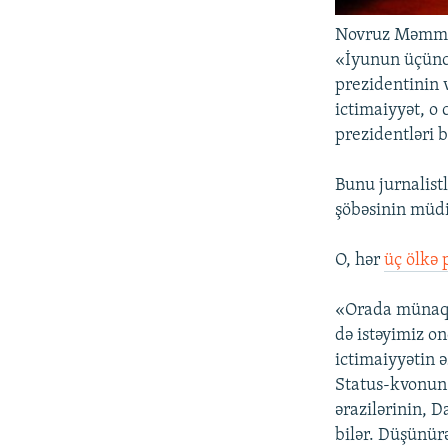
Novruz Məmm
«İyunun üçünc
prezidentinin v
ictimaiyyət, o
prezidentləri 
Bunu jurnalist
şöbəsinin müd
O, hər
üç ölkə 
«Orada münaqişə
də istəyimiz o
ictimaiyyətin ə
Status-kvonun 
ərazilərinin, 
bilər. Düşünür