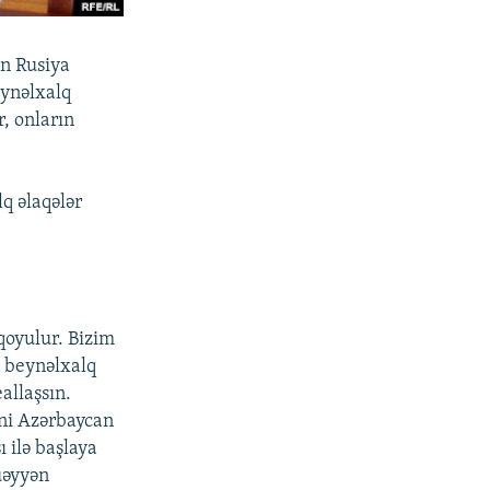
n Rusiya
eynəlxalq
, onların
q əlaqələr
 qoyulur. Bizim
ə beynəlxalq
allaşsın.
əni Azərbaycan
 ilə başlaya
üəyyən