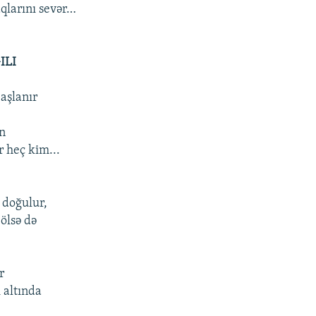
qlarını sevər…
ILI
aşlanır
ən
r heç kim...
 doğulur,
ölsə də
r
 altında