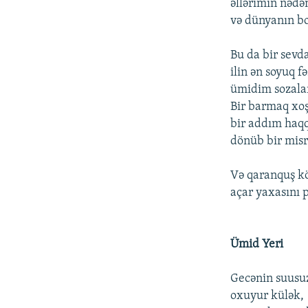
əllərimin nədə
və dünyanın b
Bu da bir sevd
ilin ən soyuq fə
ümidim sozalar
Bir barmaq xoş
bir addım haqq
dönüb bir misr
Və qaranquş k
açar yaxasını p
Ümid Yeri
Gecənin suusu
oxuyur külək,