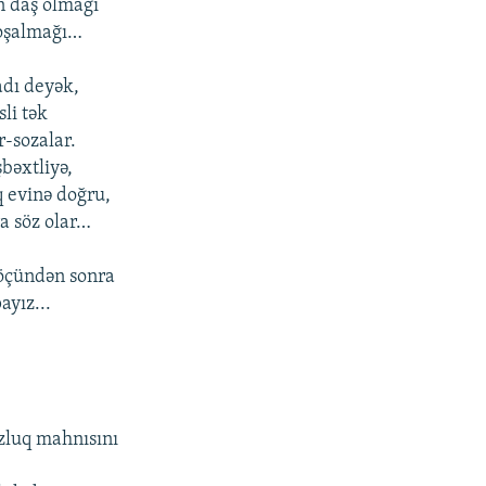
n daş olmağı
oşalmağı…
adı deyək,
sli tək
-sozalar.
bəxtliyə,
 evinə doğru,
a söz olar…
öçündən sonra
ayız...
zluq mahnısını