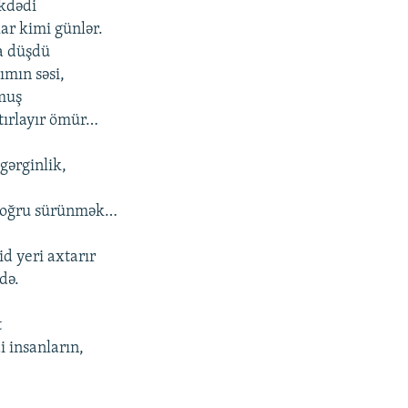
kdədi
lar kimi günlər.
a düşdü
ımın səsi,
muş
tırlayır ömür…
gərginlik,
ə doğru sürünmək…
d yeri axtarır
də.
t
i insanların,