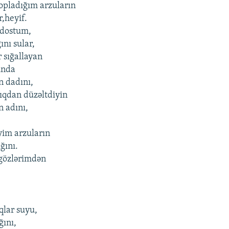
topladığım arzuların
r,heyif.
 dostum,
ını sular,
r sığallayan
unda
n dadını,
ıqdan düzəltdiyin
n adını,
yim arzuların
ğını.
gözlərimdən
qlar suyu,
ğını,