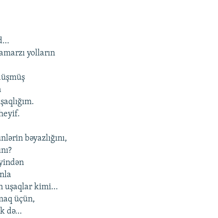
nd…
amarzı yolların
 düşmüş
n
uşaqlığım.
heyif.
lərin bəyazlığını,
ını?
yindən
ınla
n uşaqlar kimi…
maq üçün,
ək də…