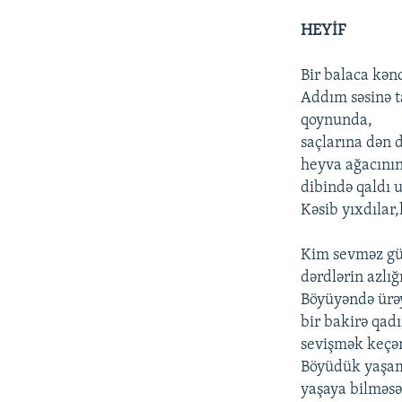
HEYİF
Bir balaca kə
Addım səsinə t
qoynunda,
saçlarına dən
heyva ağacını
dibində qaldı 
Kəsib yıxdılar,
Kim sevməz gün
dərdlərin azlığ
Böyüyəndə ürə
bir bakirə qad
sevişmək keçə
Böyüdük yaşa
yaşaya bilməs