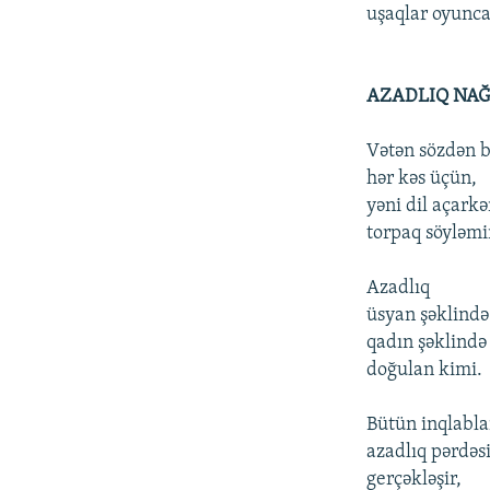
uşaqlar oyunca
AZADLIQ NAĞ
Vətən sözdən b
hər kəs üçün,
yəni dil açark
torpaq söyləmi
Azadlıq
üsyan şəklində
qadın şəklində 
doğulan kimi.
Bütün inqlabla
azadlıq pərdəsi
gerçəkləşir,