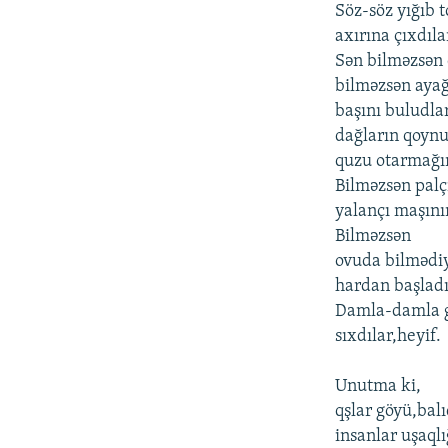
Söz-söz yığıb 
axırına çıxdıla
Sən bilməzsən
bilməzsən ayağ
başını buludla
dağların qoyn
quzu otarmağı
Bilməzsən palç
yalançı maşını
Bilməzsən
ovuda bilmədi
hardan başladı
Damla-damla 
sıxdılar,heyif.
Unutma ki,
qşlar göyü,balı
insanlar uşaqlı