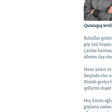
İNFOQRAFIKA
AZƏRBAYCAN ƏDƏBIYYATI KITABXANASI
MISSIYAMIZ
KARIKATURA
İSLAM VƏ DEMOKRATIYA
PEŞƏ ETIKASI VƏ JURNALISTIKA
STANDARTLARIMIZ
İZ - MƏDƏNIYYƏT PROQRAMI
MATERIALLARIMIZDAN ISTIFADƏ
Qaranquş sevd
AZADLIQRADIOSU MOBIL TELEFONUNUZDA
Buludlar gözün
BIZIMLƏ ƏLAQƏ
göy üzü boşala
Çatılar barmaq
XƏBƏR BÜLLETENLƏRIMIZ
əllərim daş ola
Hamı yaxın və
fərqində olar x
Dönüb geriyə 
qollarım duşər
Heç kimin ağl
göylərin nədən