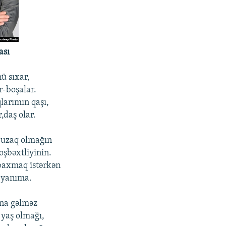
ası
ü sıxar,
r-boşalar.
larımın qaşı,
r,daş olar.
 uzaq olmağın
oşbəxtliyinin.
baxmaq istərkən
 yanıma.
ına gəlməz
 yaş olmağı,