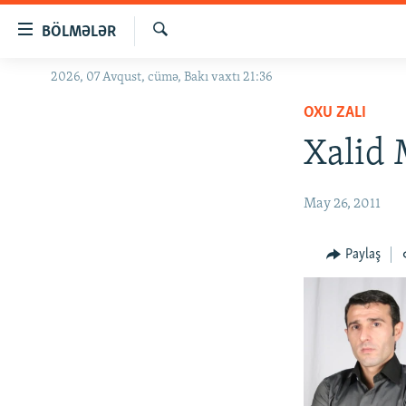
Keçid
BÖLMƏLƏR
linkləri
Axtar
Əsas
2026, 07 Avqust, cümə, Bakı vaxtı 21:36
GÜNDƏM
məzmuna
OXU ZALI
#İZAHLA
qayıt
Əsas
Xalid
KORRUPSIOMETR
naviqasiyaya
#ƏSLINDƏ
qayıt
May 26, 2011
Axtarışa
FƏRQƏ BAX
keç
QANUNI DOĞRU
Paylaş
ARAŞDIRMA
MULTIMEDIA
RADIO ARXIV
VIDEO
HAQQIMIZDA
FOTOQALEREYA
OXU ZALI