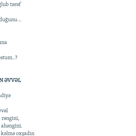
ğlub tərəf
lduğunu...
şına
ostum..?
N ƏVVƏL
diyə
vvəl
rəngini,
 ahəngini.
-kəlmə oxşadın