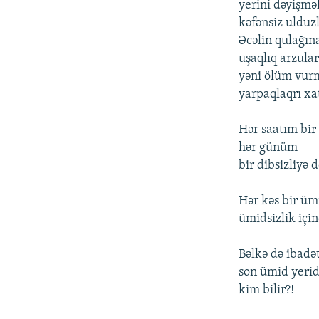
yerini dəyişmə
kəfənsiz ulduz
Əcəlin qulağın
uşaqlıq arzular
yəni ölüm vur
yarpaqlaqrı xa
Hər saatım bir 
hər günüm
bir dibsizliy
Hər kəs bir ümi
ümidsizlik için
Bəlkə də ibadə
son ümid yerid
kim bilir?!