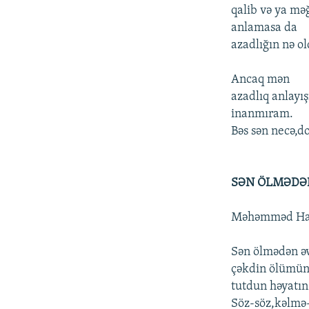
qalib və ya mə
anlamasa da
azadlığın nə o
Ancaq mən
azadlıq anlayı
inanmıram.
Bəs sən necə,d
SƏN ÖLMƏDƏ
Məhəmməd Ha
Sən ölmədən ə
çəkdin ölümün 
tutdun həyatın
Söz-söz,kəlmə