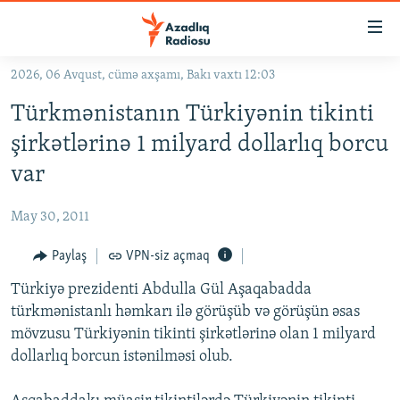
Keçid
linkləri
Əsas
2026, 06 Avqust, cümə axşamı, Bakı vaxtı 12:03
məzmuna
GÜNDƏM
Türkmənistanın Türkiyənin tikinti
qayıt
#İZAHLA
Əsas
şirkətlərinə 1 milyard dollarlıq borcu
KORRUPSIOMETR
naviqasiyaya
var
qayıt
#ƏSLINDƏ
Axtarışa
May 30, 2011
FƏRQƏ BAX
keç
QANUNI DOĞRU
Paylaş
VPN-siz açmaq
ARAŞDIRMA
Türkiyə prezidenti Abdulla Gül Aşaqabadda
türkmənistanlı həmkarı ilə görüşüb və görüşün əsas
MULTIMEDIA
mövzusu Türkiyənin tikinti şirkətlərinə olan 1 milyard
RADIO ARXIV
VIDEO
dollarlıq borcun istənilməsi olub.
HAQQIMIZDA
FOTOQALEREYA
OXU ZALI