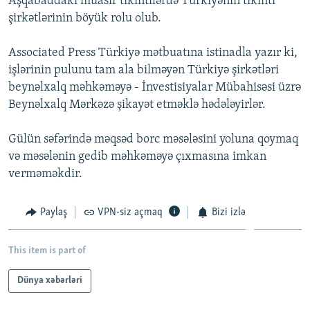
Aşqabaddakı müasir tikintilərdə Türkiyənin tikinti
İNFOQRAFIKA
AZƏRBAYCAN ƏDƏBIYYATI KITABXANASI
MISSIYAMIZ
şirkətlərinin böyük rolu olub.
BIZI IZLƏ
KARIKATURA
İSLAM VƏ DEMOKRATIYA
PEŞƏ ETIKASI VƏ JURNALISTIKA STANDARTLARIMIZ
Associated Press Türkiyə mətbuatına istinadla yazır ki,
İZ - MƏDƏNIYYƏT PROQRAMI
MATERIALLARIMIZDAN ISTIFADƏ
işlərinin pulunu tam ala bilməyən Türkiyə şirkətləri
beynəlxalq məhkəməyə - İnvestisiyalar Mübahisəsi üzrə
AZADLIQRADIOSU MOBIL TELEFONUNUZDA
RFE/RL-in bütün saytları
Beynəlxalq Mərkəzə şikayət etməklə hədələyirlər.
BIZIMLƏ ƏLAQƏ
XƏBƏR BÜLLETENLƏRIMIZ
Gülün səfərində məqsəd borc məsələsini yoluna qoymaq
və məsələnin gedib məhkəməyə çıxmasına imkan
verməməkdir.
Paylaş
VPN-siz açmaq
Bizi izlə
This item is part of
Dünya xəbərləri