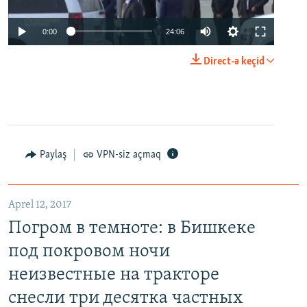
0:00
24:06
Direct-ə keçid
Paylaş
VPN-siz açmaq
Aprel 12, 2017
Погром в темноте: в Бишкеке
под покровом ночи
неизвестные на тракторе
снесли три десятка частных