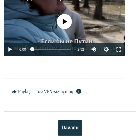
No media source currently available
0:00
2:32
Paylaş
VPN-siz açmaq
Davamı