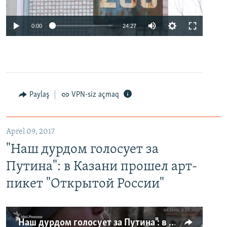
0:00
24:27
Paylaş
VPN-siz açmaq
Aprel 09, 2017
"Наш дурдом голосует за
Путина": в Казани прошел арт-
пикет "Открытой России"
"Наш дурдом голосует за Путина": в Казани прошел арт-пикет "Открытой России"