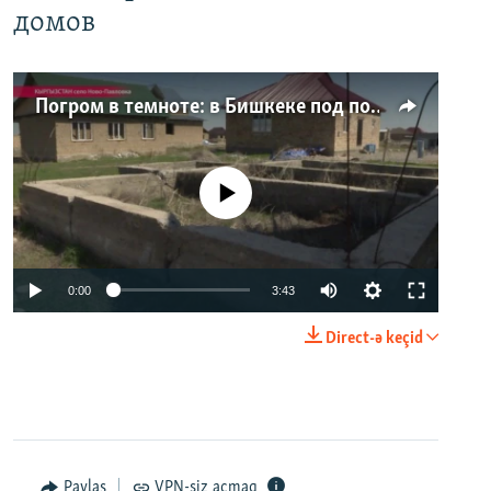
домов
Погром в темноте: в Бишкеке под покровом ночи неизвестные на тракторе снесли три десятка частных домов
No media source currently available
0:00
3:43
Direct-ə keçid
Paylaş
VPN-siz açmaq