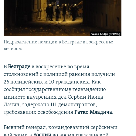
İNFOQRAFIKA
AZƏRBAYCAN ƏDƏBIYYATI KITABXANASI
MISSIYAMIZ
BIZI IZLƏ
KARIKATURA
İSLAM VƏ DEMOKRATIYA
PEŞƏ ETIKASI VƏ JURNALISTIKA STANDARTLARIMIZ
İZ - MƏDƏNIYYƏT PROQRAMI
MATERIALLARIMIZDAN ISTIFADƏ
AZADLIQRADIOSU MOBIL TELEFONUNUZDA
RFE/RL-in bütün saytları
Подразделение полиции в Белграде в воскресенье
вечером
BIZIMLƏ ƏLAQƏ
XƏBƏR BÜLLETENLƏRIMIZ
В
Белграде
в воскресенье во время
столкновений с полицией ранения получили
26 полицейских и 10 гражданских. Как
сообщил государственному телевидению
министр внутренних дел Сербии Ивица
Дачич, задержано 111 демонстрантов,
требовавших освобождения
Ратко Младича
.
Бывший генерал, командовавший сербскими
войсками в
Боснии
во время гражданской