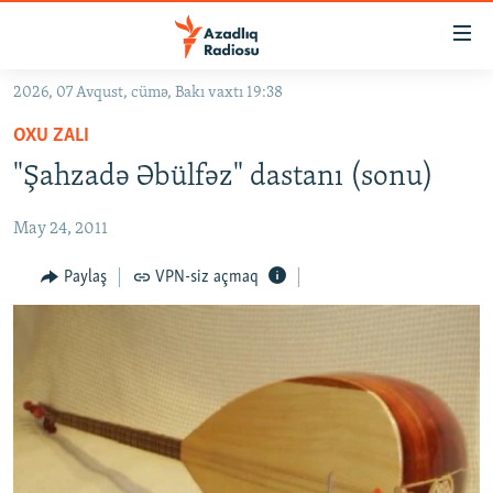
Keçid
linkləri
Əsas
2026, 07 Avqust, cümə, Bakı vaxtı 19:38
məzmuna
GÜNDƏM
OXU ZALI
qayıt
#İZAHLA
Əsas
"Şahzadə Əbülfəz" dastanı (sonu)
KORRUPSIOMETR
naviqasiyaya
qayıt
May 24, 2011
#ƏSLINDƏ
Axtarışa
FƏRQƏ BAX
Paylaş
VPN-siz açmaq
keç
QANUNI DOĞRU
ARAŞDIRMA
MULTIMEDIA
RADIO ARXIV
VIDEO
HAQQIMIZDA
FOTOQALEREYA
OXU ZALI