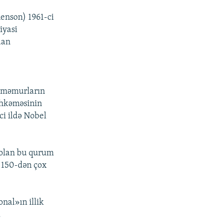
enson) 1961-ci
iyasi
dan
i məmurların
əhkəməsinin
ci ildə Nobel
ü olan bu qurum
. 150-dən çox
nal»ın illik
.