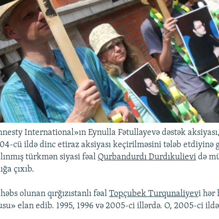
sty International»ın Eynulla Fətullayevə dəstək aksiyası
-cü ildə dinc etiraz aksiyası keçirilməsini tələb etdiyinə 
lınmış türkmən siyasi fəal
Qurbandurdı Durdıkulievi
də mü
ığa çıxıb.
 həbs olunan qırğızıstanlı fəal
Topçubek Turqunaliyev
i hər
» elan edib. 1995, 1996 və 2005-ci illərdə. O, 2005-ci ildə