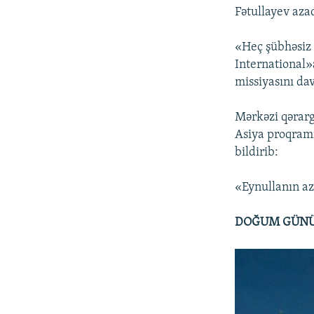
Fətullayev azad
«Heç şübhəsiz 
International»
missiyasını da
Mərkəzi qərar
Asiya proqram
bildirib:
«Eynullanın a
DOĞUM GÜNÜ -