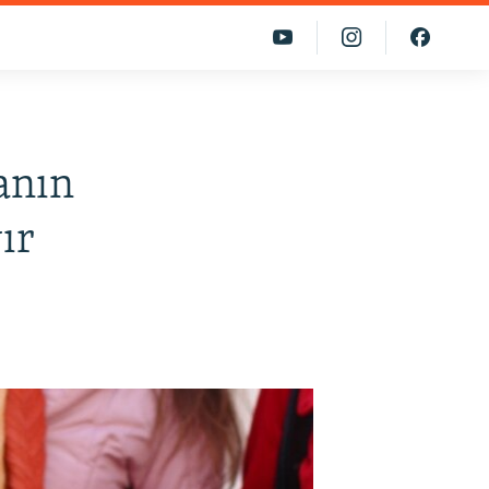
anın
ır