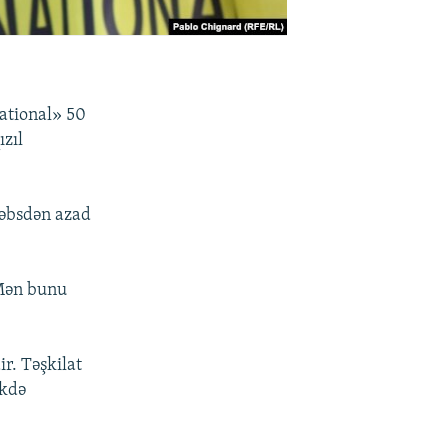
ational» 50
ızıl
əbsdən azad
 Mən bunu
r. Təşkilat
ikdə