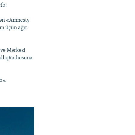
rib:
 Mən «Amnesty
am üçün ağır
 və Mərkəzi
dlıqRadiosuna
b».