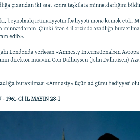
lığa çıxandan iki saat sonra təşkilata minnətdarlığını bildi
ki, beynəlxalq ictimaiyyətin fəaliyyəti mənə kömək etdi.
a minnətdaram. Çünki ötən 4 il ərzində azadlığa buraxılm
vam edib».
gahı Londonda yerləşən «Amnesty International»ın Avropa
ının direktor müavini
Con Dalhuysen
(John Dalhuisen) Aza
zadlığa buraxılması «Amnesty» üçün ad günü hədiyyəsi olu
 1961-Cİ İL MAYIN 28-İ