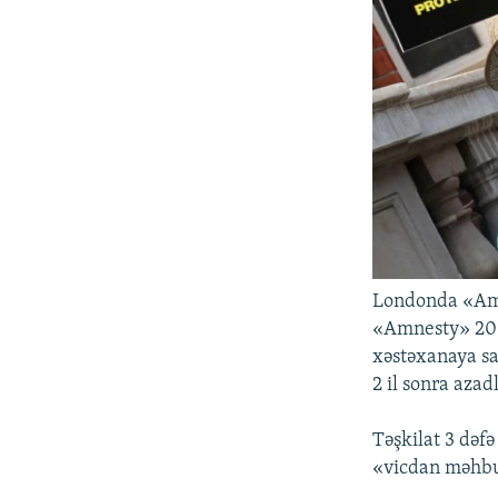
Londonda «Amne
«Amnesty» 2004
xəstəxanaya sa
2 il sonra azadl
Təşkilat 3 dəfə
«vicdan məhbusu