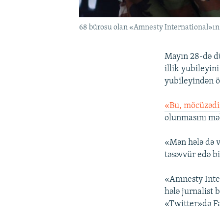
68 bürosu olan «Amnesty International»ın 
Mayın 28-də dü
illik yubileyin
yubileyindən ö
«Bu, möcüzədi
olunmasını məh
«Mən hələ də 
təsəvvür edə b
«Amnesty Inter
hələ jurnalist 
«Twitter»də Fə