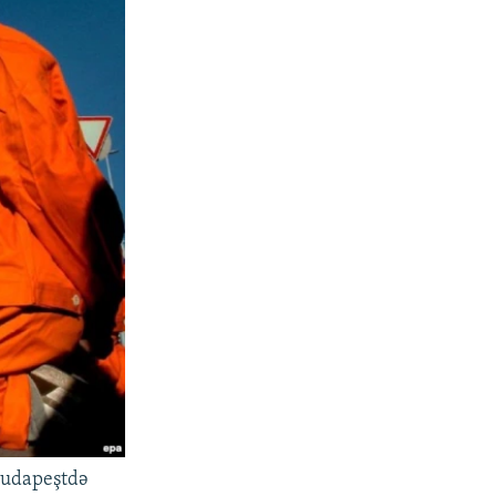
Budapeştdə