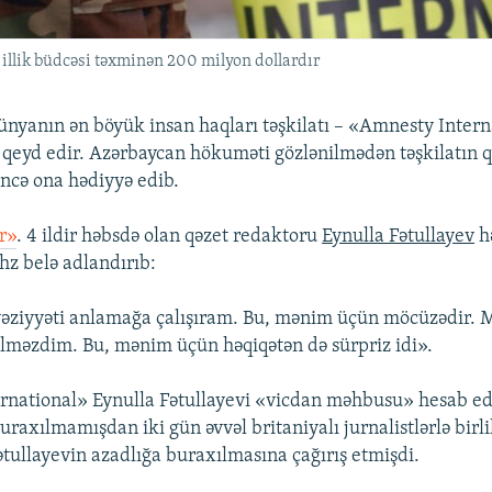
illik büdcəsi təxminən 200 milyon dollardır
nyanın ən böyük insan haqları təşkilatı – «Amnesty Intern
i qeyd edir. Azərbaycan hökuməti gözlənilmədən təşkilatın q
ncə ona hədiyyə edib.
r»
. 4 ildir həbsdə olan qəzet redaktoru
Eynulla Fətullayev
h
z belə adlandırıb:
vəziyyəti anlamağa çalışıram. Bu, mənim üçün möcüzədir.
ilməzdim. Bu, mənim üçün həqiqətən də sürpriz idi».
national» Eynulla Fətullayevi «vicdan məhbusu» hesab edi
buraxılmamışdan iki gün əvvəl britaniyalı jurnalistlərlə birl
tullayevin azadlığa buraxılmasına çağırış etmişdi.