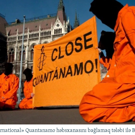
rnational» Quantanamo həbsxanasını bağlamaq tələbi ilə 