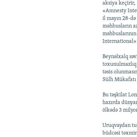
aksiya keçirir
«Amnesty Inter
il mayın 28-də
məhbusların az
məhbuslarının
International» 
Beynəlxalq səv
toxunulmazlıq
təsis olunması
Sülh Mükafatı 
Bu təşkilat Lo
hazırda dünyan
ölkədə 3 milyon
Uruqvaydan tut
büdcəsi təxmin