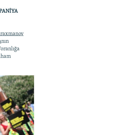
PANİYA
uraxmanov
a
nın
Toranlığa
tiham