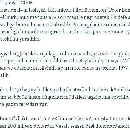
, 11 yanvar 2006
national»ın təsisçisi, britaniyalı
Piter Benenson
(Peter Ben
 «Unudulmuş məhbuslar» adlı məqalə nəşr edərək ilk dəfə s
adlığa buraxılmasını tələb edib. Bu məqalənin ardınca vic
 azadlığa buraxılması uğrunda mübarizə aparan «Amnesty
təşkilatı yaradılıb.
iyyədə işgəncələrin qadağan olunmasında, yüksək səviyyəl
 hüququndan məhrum edilməsində, Beynəlxalq Cinayət M
nda və edamların ləğvində aparıcı rol oynayan təşkilat 1977-
alıb.
ndonda işə başlayıb. İlk vaxtlarda ətrafında onlarla könüll
ın ən böyük insan hüquqları müdafiəsi təşkilatına çevrilib
a yaxın tərəfdarı var.
muş Özbəkistana kimi 68 bürosu olan «Amnesty Internatio
ən 200 milyon dollardır. Vəsait əsasən özəl donorlardandır