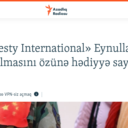
ty International» Eynull
lmasını özünə hədiyyə say
VPN-siz açmaq