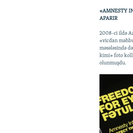
«AMNESTY I
APARIR
2008-ci ildə 
«vicdan məhbu
məsələsində də 
kimi» foto kol
olunmuşdu.