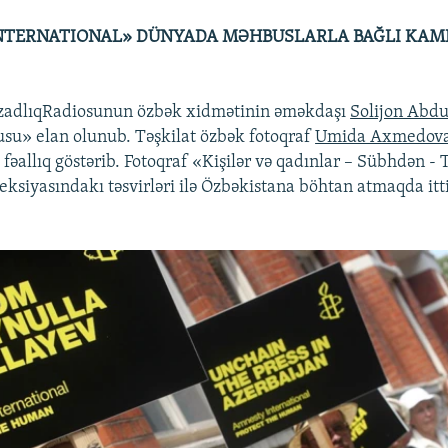
NTERNATIONAL» DÜNYADA MƏHBUSLARLA BAĞLI KAM
AzadlıqRadiosunun özbək xidmətinin əməkdaşı
Solijon Abd
su» elan olunub. Təşkilat özbək fotoqraf
Umida Axmedov
fəallıq göstərib. Fotoqraf «Kişilər və qadınlar – Sübhdən - 
leksiyasındakı təsvirləri ilə Özbəkistana böhtan atmaqda it