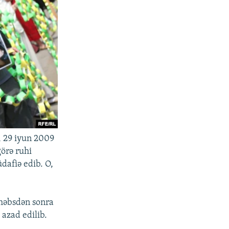
, 29 iyun 2009
görə ruhi
dafiə edib. O,
 həbsdən sonra
 azad edilib.