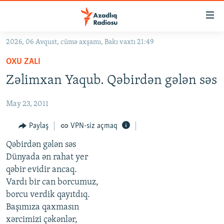
Keçid
linkləri
Əsas
2026, 06 Avqust, cümə axşamı, Bakı vaxtı 21:49
məzmuna
GÜNDƏM
OXU ZALI
qayıt
#İZAHLA
Əsas
Zəlimxan Yaqub. Qəbirdən gələn səs
KORRUPSIOMETR
naviqasiyaya
qayıt
May 23, 2011
#ƏSLINDƏ
Axtarışa
FƏRQƏ BAX
Paylaş
VPN-siz açmaq
keç
QANUNI DOĞRU
Qəbirdən gələn səs
Dünyada ən rahat yer
ARAŞDIRMA
qəbir evidir ancaq.
MULTIMEDIA
Vardı bir can borcumuz,
borcu verdik qayıtdıq.
RADIO ARXIV
VIDEO
Başımıza qaxmasın
HAQQIMIZDA
FOTOQALEREYA
OXU ZALI
xərcimizi çəkənlər,