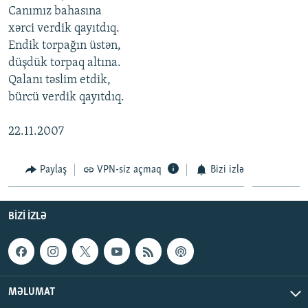
Canımız bahasına
İNFOQRAFIKA
AZƏRBAYCAN ƏDƏBIYYATI KITABXANASI
MISSIYAMIZ
BIZI IZLƏ
xərci verdik qayıtdıq.
KARIKATURA
İSLAM VƏ DEMOKRATIYA
PEŞƏ ETIKASI VƏ JURNALISTIKA STANDARTLARIMIZ
Endik torpağın üstən,
düşdük torpaq altına.
İZ - MƏDƏNIYYƏT PROQRAMI
MATERIALLARIMIZDAN ISTIFADƏ
Qalanı təslim etdik,
AZADLIQRADIOSU MOBIL TELEFONUNUZDA
RFE/RL-in bütün saytları
bürcü verdik qayıtdıq.
BIZIMLƏ ƏLAQƏ
22.11.2007
XƏBƏR BÜLLETENLƏRIMIZ
Paylaş
VPN-siz açmaq
Bizi izlə
BIZI IZLƏ
MƏLUMAT