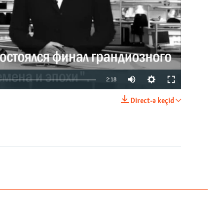
2:18
Direct-ə keçid
EMBED
PAYLAŞ