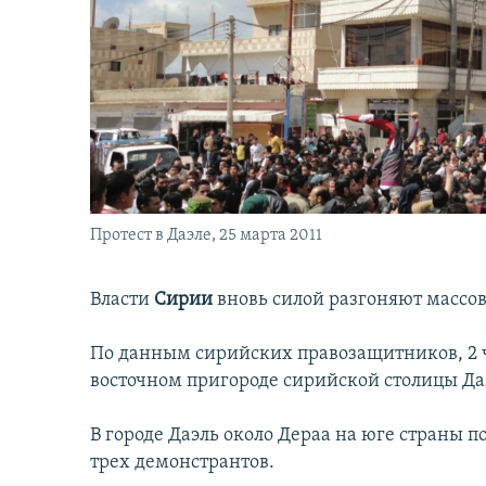
İNFOQRAFIKA
AZƏRBAYCAN ƏDƏBIYYATI KITABXANASI
MISSIYAMIZ
KARIKATURA
İSLAM VƏ DEMOKRATIYA
PEŞƏ ETIKASI VƏ JURNALISTIKA
STANDARTLARIMIZ
İZ - MƏDƏNIYYƏT PROQRAMI
MATERIALLARIMIZDAN ISTIFADƏ
AZADLIQRADIOSU MOBIL TELEFONUNUZDA
BIZIMLƏ ƏLAQƏ
XƏBƏR BÜLLETENLƏRIMIZ
Протест в Даэле, 25 марта 2011
Власти
Сирии
вновь силой разгоняют массо
По данным сирийских правозащитников, 2 ч
восточном пригороде сирийской столицы Да
В городе Даэль около Дераа на юге страны 
трех демонстрантов.