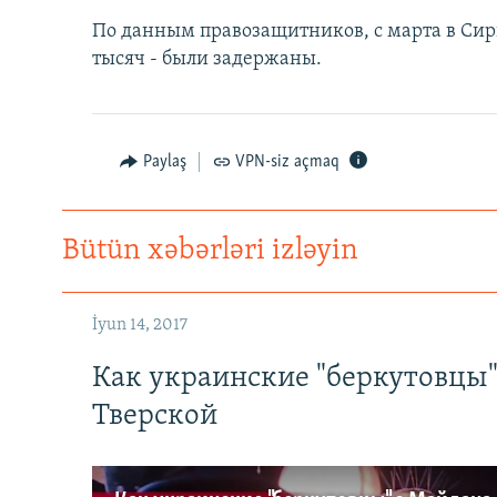
По данным правозащитников, с марта в Сири
тысяч - были задержаны.
Paylaş
VPN-siz açmaq
Bütün xəbərləri izləyin
İyun 14, 2017
Как украинские "беркутовцы
Тверской