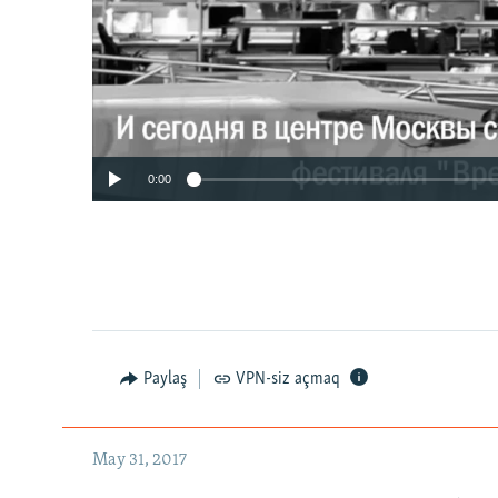
0:00
Paylaş
VPN-siz açmaq
May 31, 2017