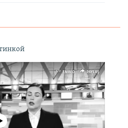
ртинкой
EMBED
PAYLAŞ
currently available