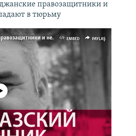
йджанские правозащитники и
падают в тюрьму
Имидж – все. Почему азербайджанские правозащитники и независимые журналисты попадают в тюрьму
EMBED
PAYLAŞ
currently available