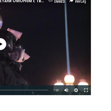
Как украинские "беркутовцы" с Майдана стали ОМОНом с Тверской
EMBED
PAYLAŞ
currently available
7:18
EMBED
PAYLAŞ