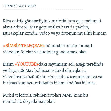
İNFOQRAFIKA
AZƏRBAYCAN ƏDƏBIYYATI KITABXANASI
MISSIYAMIZ
TEXNİKİ MƏLUMAT:
BIZI IZLƏ
KARIKATURA
İSLAM VƏ DEMOKRATIYA
PEŞƏ ETIKASI VƏ JURNALISTIKA STANDARTLARIMIZ
Rica edirik göndərdiyiniz materiallara qısa məlumat
İZ - MƏDƏNIYYƏT PROQRAMI
MATERIALLARIMIZDAN ISTIFADƏ
əlavə edin: 28 May görüntüləri harada çəkilib,
AZADLIQRADIOSU MOBIL TELEFONUNUZDA
RFE/RL-in bütün saytları
iştirakçılar kimdir, video və ya fotonun müəllifi kimdir.
BIZIMLƏ ƏLAQƏ
«SİMSİZ TELEQRAF»
bölməsinə bütün formatlı
XƏBƏR BÜLLETENLƏRIMIZ
videolar, fotolar və audiolar göndərmək olar.
Bizim
«YOUTUBE»
dakı saytımızın sol, aşağı tərəfində
yerləşən 28 May bölməsinə daxil olmaqla da
videolarınızı özünüzün «YouTube» saytınızdan və ya
birbaşa kompyuterinizdən bizimlə bölüşə bilərsiz.
Mobil telefonla çəkilən fotoları MMS kimi bu
nömrələrə də yollamaq olar: