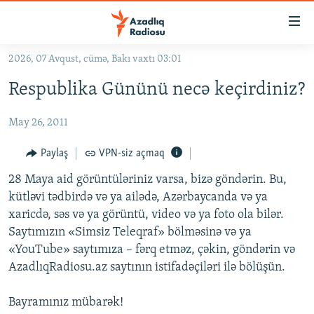
Keçid
linkləri
Əsas
2026, 07 Avqust, cümə, Bakı vaxtı 03:01
məzmuna
GÜNDƏM
Respublika Gününü necə keçirdiniz?
qayıt
#İZAHLA
Əsas
May 26, 2011
KORRUPSIOMETR
naviqasiyaya
qayıt
#ƏSLINDƏ
Paylaş
VPN-siz açmaq
Axtarışa
FƏRQƏ BAX
keç
28 Maya aid görüntüləriniz varsa, bizə göndərin. Bu,
kütləvi tədbirdə və ya ailədə, Azərbaycanda və ya
QANUNI DOĞRU
xaricdə, səs və ya görüntü, video və ya foto ola bilər.
ARAŞDIRMA
Saytımızın «Simsiz Teleqraf» bölməsinə və ya
«YouTube» saytımıza – fərq etməz, çəkin, göndərin və
MULTIMEDIA
AzadlıqRadiosu.az saytının istifadəçiləri ilə bölüşün.
RADIO ARXIV
VIDEO
HAQQIMIZDA
Bayramınız mübarək!
FOTOQALEREYA
OXU ZALI