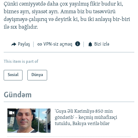
Çünki cəmiyyətdə daha çox yayılmış fikir budur ki,
biznes ayrı, siyasət ayrı. Amma biz bu təsəvvürü
dəyişməyə çalışırıq və deyirik ki, bu iki anlayış bir-biri
ilə sıx bağlıdır.
Paylaş
VPN-siz açmaq
Bizi izlə
This item is part of
Sosial
Dünya
Gündəm
'Guya Əli Kərimliyə 850 min
göndərib' – keçmiş mühafizəçi
tutuldu, Bakıya verilə bilər