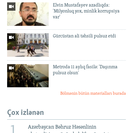
Elvin Mustafayev azadlıqda:
'Milyonluq yox, minlik korrupsiya
var'
Gürcüstan ali təhsili pulsuz etdi
Metroda 11 aylıq fasilə: 'Daşınma
pulsuz olsun'
Bölmənin bütün materialları burada
Çox izlənən
1
Azərbaycan Bəhruz Həsənlinin