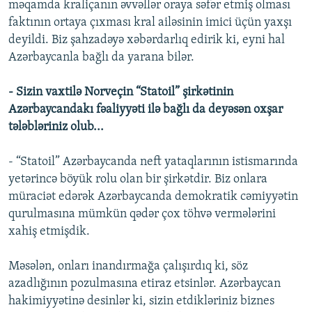
məqamda kraliçanın əvvəllər oraya səfər etmiş olması
faktının ortaya çıxması kral ailəsinin imici üçün yaxşı
deyildi. Biz şahzadəyə xəbərdarlıq edirik ki, eyni hal
Azərbaycanla bağlı da yarana bilər.
- Sizin vaxtilə Norveçin “Statoil” şirkətinin
Azərbaycandakı fəaliyyəti ilə bağlı da deyəsən oxşar
tələbləriniz olub...
- “Statoil” Azərbaycanda neft yataqlarının istismarında
yetərincə böyük rolu olan bir şirkətdir. Biz onlara
müraciət edərək Azərbaycanda demokratik cəmiyyətin
qurulmasına mümkün qədər çox töhvə vermələrini
xahiş etmişdik.
Məsələn, onları inandırmağa çalışırdıq ki, söz
azadlığının pozulmasına etiraz etsinlər. Azərbaycan
hakimiyyətinə desinlər ki, sizin etdikləriniz biznes