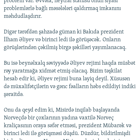
problem var. Əvvəla, neytral statusu onun siyasi
problemlərlə bağlı məsələləri qaldırmaq imkanını
məhdudlaşdırır.
Digər tərəfdən şahzadə güman ki Bakıda prezident
İlham Əliyev və birinci ledi ilə görüşəcək. Onların
görüşlərindən çəkilmiş birgə şəkilləri yayımlanacaq.
Bu isə beynəlxalq səviyyədə Əliyev rejimi haqda müsbət
rəy yaratmağa xidmət etmiş olacaq. Bizim təşkilat
hesab edir ki, Əliyev rejimi buna layiq deyil. Xüsusən
də müxalifətçilərin və gənc fəalların həbs edildiyi indiki
şəraitdə.
Onu da qeyd edim ki, Misirdə inqilab başlayanda
Norveçdə bir çoxlarının yadına vaxtilə Norveç
kraliçasının oraya səfər etməsi, prezident Mübarək və
birinci ledi ilə görüşməsi düşdü. Düzdür, bildirilmişdi