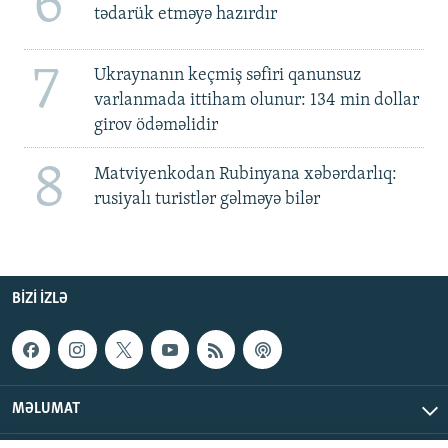
6
tədarük etməyə hazırdır
7
Ukraynanın keçmiş səfiri qanunsuz
varlanmada ittiham olunur: 134 min dollar
girov ödəməlidir
8
Matviyenkodan Rubinyana xəbərdarlıq:
rusiyalı turistlər gəlməyə bilər
BIZI IZLƏ
MƏLUMAT