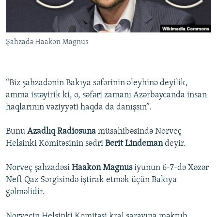
İNFOQRAFIKA
AZƏRBAYCAN ƏDƏBIYYATI KITABXANASI
MISSIYAMIZ
BIZI IZLƏ
KARIKATURA
İSLAM VƏ DEMOKRATIYA
PEŞƏ ETIKASI VƏ JURNALISTIKA STANDARTLARIMIZ
Şahzadə Haakon Magnus
İZ - MƏDƏNIYYƏT PROQRAMI
MATERIALLARIMIZDAN ISTIFADƏ
AZADLIQRADIOSU MOBIL TELEFONUNUZDA
RFE/RL-in bütün saytları
BIZIMLƏ ƏLAQƏ
“Biz şahzadənin Bakıya səfərinin əleyhinə deyilik,
amma istəyirik ki, o, səfəri zamanı Azərbaycanda insan
XƏBƏR BÜLLETENLƏRIMIZ
haqlarının vəziyyəti haqda da danışsın”.
Bunu
Azadlıq Radiosuna
müsahibəsində Norveç
Helsinki Komitəsinin sədri
Berit Lindeman
deyir.
Norveç şahzadəsi
Haakon Magnus
iyunun 6-7-də Xəzər
Neft Qaz Sərgisində iştirak etmək üçün Bakıya
gəlməlidir.
Norveçin Helsinki Komitəsi kral sarayına məktub