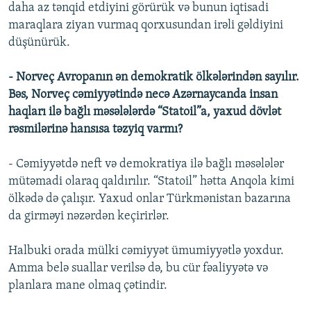
daha az tənqid etdiyini görürük və bunun iqtisadi
maraqlara ziyan vurmaq qorxusundan irəli gəldiyini
düşünürük.
- Norveç Avropanın ən demokratik ölkələrindən sayılır.
Bəs
,
Norveç cəmiyyətində necə Azərnaycanda insan
haqları ilə bağlı məsələlərdə “Statoil”a, yaxud dövlət
rəsmilərinə hansısa təzyiq varmı?
- Cəmiyyətdə neft və demokratiya ilə bağlı məsələlər
mütəmadi olaraq qaldırılır. “Statoil” hətta Anqola kimi
ölkədə də çalışır. Yaxud onlar Türkmənistan bazarına
da girməyi nəzərdən keçirirlər.
Halbuki orada mülki cəmiyyət ümumiyyətlə yoxdur.
Amma belə suallar verilsə də, bu cür fəaliyyətə və
planlara mane olmaq çətindir.