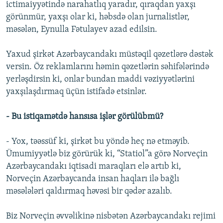
ictimaiyyətində narahatlıq yaradır, qıraqdan yaxşı
görünmür, yaxşı olar ki, həbsdə olan jurnalistlər,
məsələn, Eynulla Fətulayev azad edilsin.
Yaxud şirkət Azərbaycandakı müstəqil qəzetlərə dəstək
versin. Öz reklamlarını həmin qəzetlərin səhifələrində
yerləşdirsin ki, onlar bundan maddi vəziyyətlərini
yaxşılaşdırmaq üçün istifadə etsinlər.
- Bu istiqamətdə hansısa işlər görülübmü?
- Yox, təəssüf ki, şirkət bu yöndə heç nə etməyib.
Ümumiyyətlə biz görürük ki, “Statiol”a görə Norveçin
Azərbaycandakı iqtisadi maraqları elə artıb ki,
Norveçin Azərbaycanda insan haqları ilə bağlı
məsələləri qaldırmaq həvəsi bir qədər azalıb.
Biz Norveçin əvvəlikinə nisbətən Azərbaycandakı rejimi