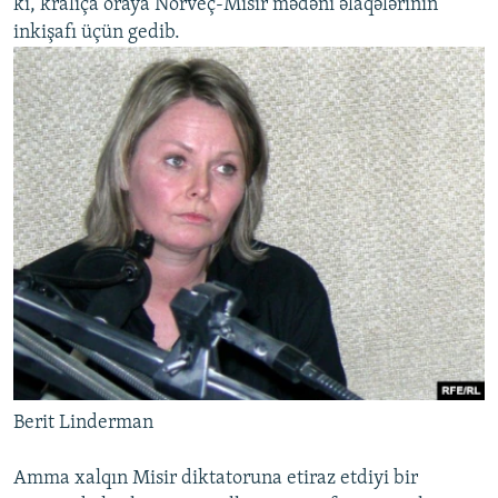
ki, kraliça oraya Norveç-Misir mədəni əlaqələrinin
inkişafı üçün gedib.
Berit Linderman
Amma xalqın Misir diktatoruna etiraz etdiyi bir