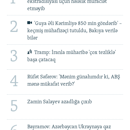
ekstradisiyası üçün hələlik müraciət
etməyib
2
'Guya Əli Kərimliyə 850 min göndərib' –
keçmiş mühafizəçi tutuldu, Bakıya verilə
bilər
3
Tramp: İranla müharibə 'çox tezliklə'
başa çatacaq
4
Rüfət Səfərov: 'Mənim günahımdır ki, ABŞ
mənə mükafat verib?'
5
Zamin Salayev azadlığa çıxıb
Bayramov: Azərbaycan Ukraynaya qaz