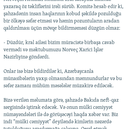
yazaraq öz təkliflərini irəli sürüb. Komitə hesab edir ki,
şahzadənin insan haqlarının kobud şəkildə pozulduğu
bir ölkəyə səfər etməsi və həmin pozuntuların aradan
qaldırılması üçün mövqe bildirməməsi düzgün olmaz:
- Düzdür, kral ailəsi bizim müraciətə birbaşa cavab
vermədi və məktubumuzu Norveç Xarici İşlər
Nazirliyinə göndərdi.
Onlar isə bizə bildirdilər ki, Azərbaycanla
münasibələrin yaxşı olmasından məmnundurlar və bu
səfər zamanı mühüm məsələlər müzakirə ediləcək.
Bizə verilən məlumata görə, şahzadə Bakıda neft-qaz
sərgisində iştirak edəcək. Və onun mülki cəmiyyət
nümayəndələri ilə də görüşəcəyi haqda xəbər var. Biz
indi “mülki cəmiyyət” deyiləndə kimlərin nəzərdə