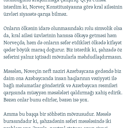
tutulduğunu araşdırmağa çalışırıq. Qeyd etmək
istərdim ki, Norveç Konstitusiyasına görə kral ailəsinin
üzvləri siyasətə qarışa bilməz.
Onların ölkənin idarə olunmasındakı rolu simvolik olsa
da, kral ailəsi üzvlərinin hansısa ölkəyə getməsi həm
Norveçdə, həm də onların səfər etdikləri ölkədə kifayət
qədər böyük maraq doğurur. Biz istərdik ki, şahzadə öz
səfərini yalnız iqtisadi mövzularla məhdudlaşdırmasın.
Məsələn, Noveçin neft naziri Azərbaycana gedəndə biz
daim ona Azəbaycanda insan haqlarının vəziyyəti ilə
bağlı məlumatlar göndəririk və Azərbaycan rəsmiləri
qarşısında müəyyən məsələləri qaldırmağı xahiş edirik.
Bəzən onlar bunu edirlər, bəzən isə yox.
Amma bu başqa bir söhbətin mövzusudur. Məsələ
burasındadır ki, şahzadənin səfəri məsələsində iki