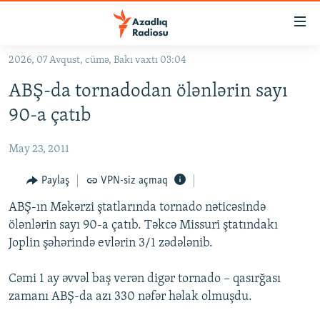
Keçid
linkləri
Əsas
2026, 07 Avqust, cümə, Bakı vaxtı 03:04
məzmuna
GÜNDƏM
ABŞ-da tornadodan ölənlərin sayı
qayıt
#İZAHLA
Əsas
90-a çatıb
KORRUPSIOMETR
naviqasiyaya
qayıt
May 23, 2011
#ƏSLINDƏ
Axtarışa
FƏRQƏ BAX
Paylaş
VPN-siz açmaq
keç
QANUNI DOĞRU
ABŞ-ın Məkərzi ştatlarında tornado nəticəsində
ölənlərin sayı 90-a çatıb. Təkcə Missuri ştatındakı
ARAŞDIRMA
Joplin şəhərində evlərin 3/1 zədələnib.
MULTIMEDIA
Cəmi 1 ay əvvəl baş verən digər tornado – qasırğası
RADIO ARXIV
VIDEO
zamanı ABŞ-da azı 330 nəfər həlak olmuşdu.
HAQQIMIZDA
FOTOQALEREYA
OXU ZALI