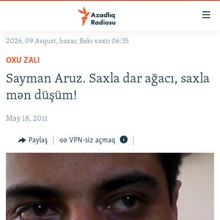
Keçid
linkləri
Əsas
2026, 09 Avqust, bazar, Bakı vaxtı 06:35
məzmuna
GÜNDƏM
OXU ZALI
qayıt
#İZAHLA
Əsas
Sayman Aruz. Saxla dar ağacı, saxla
KORRUPSIOMETR
naviqasiyaya
mən düşüm!
qayıt
#ƏSLINDƏ
Axtarışa
May 18, 2011
FƏRQƏ BAX
keç
QANUNI DOĞRU
Paylaş
VPN-siz açmaq
ARAŞDIRMA
MULTIMEDIA
RADIO ARXIV
VIDEO
HAQQIMIZDA
FOTOQALEREYA
OXU ZALI