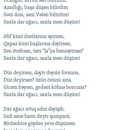
Ucalığın, sirrini sən bilirdim,
Azadlığı, başa düşən bilirdim
Səni Ana, səni Vətən bilirdim!
Saxla dar ağacı, saxla mən düşüm!
Əlif kimi dostlarımı əyirsən,
Qapaz kimi başlarına dəyirsən,
Sən Ərəbsən, tərs “la”ya bənzəyirsən*
Saxla dar ağacı, saxla mən düşüm!
Düz deyirəm, dəyir dəysin forsuna,
Düz deyirsən? özün özünü sına.
Gicəm bəyəm, gedəm köhnə borcuna?
Saxla dar ağacı, saxla mən düşüm!
Dar ağacı artıq adın dəyişib,
Indi sənə hamı deyir qumpara.
Birdənbirə göydən yerə düşürsən