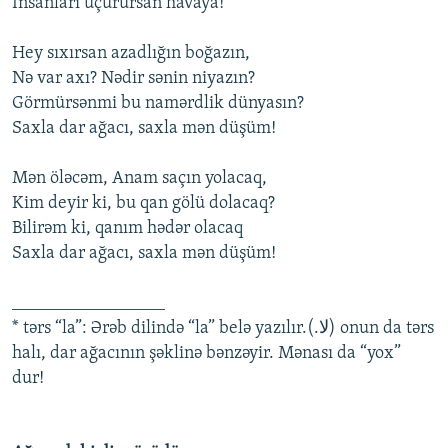
Insanları uçurursan havaya!
Hey sıxırsan azadlığın boğazın,
Nə var axı? Nədir sənin niyazın?
Görmürsənmi bu namərdlik dünyasın?
Saxla dar ağacı, saxla mən düşüm!
Mən öləcəm, Anam saçın yolacaq,
Kim deyir ki, bu qan gölü dolacaq?
Bilirəm ki, qanım hədər olacaq
Saxla dar ağacı, saxla mən düşüm!
_________________
* tərs “la”: Ərəb dilində “la” belə yazılır.(.لا) onun da tərs
halı, dar ağacının şəklinə bənzəyir. Mənası da “yox”
dur!