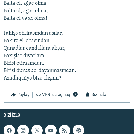
Balta ol, ağac olma
Balta ol, ağac olma,
Balta ol və ac olma!
Fahişə ehtirasından asılar,
Bakirə el-obasından.
Qanadlar qandallara alışar,
Baxışlar divarlara.
Birisi etirazından,
Birisi duruxub-dayanmasından.
Azadlıq niyə bizə alışmır?
Paylaş
VPN-siz açmaq
Bizi izlə
BIZI IZLƏ