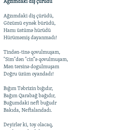
Ağzımdaki diş çürüdü
Ağzımdaki diş çürüdü,
Gözümü eynək bürüdü,
Hamı üstümə hürüdü
Hürüməmiş dayanmadı!
Tindən-tinə qovulmuşam,
"Sim"dən "cin”ə qovulmuşam,
Mən tərsinə dogulmuşam
Doğru üzüm oyandadı!
Bığım Təbrizin bığıdır,
Bağım Qarabağ bağıdır,
Buğumdaki neft buğudr
Bakıda, Neftalandadı.
Deyirlər ki, toy olacaq,