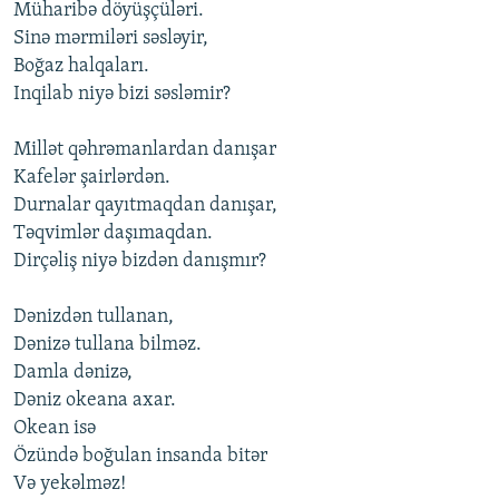
Müharibə döyüşçüləri.
Sinə mərmiləri səsləyir,
Boğaz halqaları.
Inqilab niyə bizi səsləmir?
Millət qəhrəmanlardan danışar
Kafelər şairlərdən.
Durnalar qayıtmaqdan danışar,
Təqvimlər daşımaqdan.
Dirçəliş niyə bizdən danışmır?
Dənizdən tullanan,
Dənizə tullana bilməz.
Damla dənizə,
Dəniz okeana axar.
Okean isə
Özündə boğulan insanda bitər
Və yekəlməz!