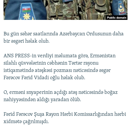
İNFOQRAFIKA
AZƏRBAYCAN ƏDƏBIYYATI KITABXANASI
MISSIYAMIZ
BIZI IZLƏ
KARIKATURA
İSLAM VƏ DEMOKRATIYA
PEŞƏ ETIKASI VƏ JURNALISTIKA STANDARTLARIMIZ
İZ - MƏDƏNIYYƏT PROQRAMI
MATERIALLARIMIZDAN ISTIFADƏ
Bu gün səhər saatlarında Azərbaycan Ordusunun daha
AZADLIQRADIOSU MOBIL TELEFONUNUZDA
RFE/RL-in bütün saytları
bir əsgəri həlak olub.
BIZIMLƏ ƏLAQƏ
ANS PRESS-in verdiyi məlumata görə, Ermənistan
XƏBƏR BÜLLETENLƏRIMIZ
silahlı qüvvələrinin cəbhənin Tərtər rayonu
istiqamətində atəşkəsi pozması nəticəsində əsgər
Fərəcov Fərid Vidadi oğlu həlak olub.
O, erməni snyaperinin açdığı atəş nəticəsində boğaz
nahiyyəsindən aldığı yaradan ölüb.
Fərid Fərəcov Şuşa Rayon Hərbi Komissarlığından hərbi
xidmətə çağrılmışdı.