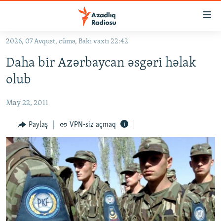
Keçid
linkləri
Əsas
2026, 07 Avqust, cümə, Bakı vaxtı 22:42
məzmuna
GÜNDƏM
Daha bir Azərbaycan əsgəri həlak
qayıt
#İZAHLA
Əsas
olub
KORRUPSIOMETR
naviqasiyaya
qayıt
May 22, 2011
#ƏSLINDƏ
Axtarışa
FƏRQƏ BAX
Paylaş
VPN-siz açmaq
keç
QANUNI DOĞRU
ARAŞDIRMA
MULTIMEDIA
RADIO ARXIV
VIDEO
HAQQIMIZDA
FOTOQALEREYA
OXU ZALI