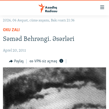
Keçid
linkləri
Əsas
2026, 06 Avqust, cümə axşamı, Bakı vaxtı 21:36
məzmuna
GÜNDƏM
OXU ZALI
qayıt
#İZAHLA
Əsas
Səməd Behrəngi. Əsərləri
KORRUPSIOMETR
naviqasiyaya
qayıt
Aprel 20, 2011
#ƏSLINDƏ
Axtarışa
FƏRQƏ BAX
Paylaş
VPN-siz açmaq
keç
QANUNI DOĞRU
ARAŞDIRMA
MULTIMEDIA
RADIO ARXIV
VIDEO
HAQQIMIZDA
FOTOQALEREYA
OXU ZALI