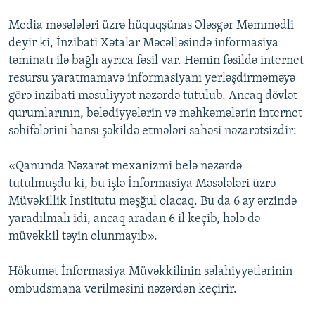
Media məsələləri üzrə hüquqşünas
Ələsgər Məmmədli
deyir ki, İnzibati Xətalar Məcəlləsində informasiya
təminatı ilə bağlı ayrıca fəsil var. Həmin fəsildə internet
resursu yaratmamavə informasiyanı yerləşdirməməyə
görə inzibati məsuliyyət nəzərdə tutulub. Ancaq dövlət
qurumlarının, bələdiyyələrin və məhkəmələrin internet
səhifələrini hansı şəkildə etmələri sahəsi nəzarətsizdir:
«Qanunda Nəzarət mexanizmi belə nəzərdə
tutulmuşdu ki, bu işlə İnformasiya Məsələləri üzrə
Müvəkillik İnstitutu məşğul olacaq. Bu da 6 ay ərzində
yaradılmalı idi, ancaq aradan 6 il keçib, hələ də
müvəkkil təyin olunmayıb».
Hökumət İnformasiya Müvəkkilinin səlahiyyətlərinin
ombudsmana verilməsini nəzərdən keçirir.