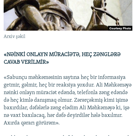
İNFOQRAFIKA
AZƏRBAYCAN ƏDƏBIYYATI KITABXANASI
MISSIYAMIZ
BIZI IZLƏ
KARIKATURA
İSLAM VƏ DEMOKRATIYA
PEŞƏ ETIKASI VƏ JURNALISTIKA STANDARTLARIMIZ
İZ - MƏDƏNIYYƏT PROQRAMI
MATERIALLARIMIZDAN ISTIFADƏ
Arxiv şəkil
AZADLIQRADIOSU MOBIL TELEFONUNUZDA
RFE/RL-in bütün saytları
BIZIMLƏ ƏLAQƏ
«NƏİNKİ ONLAYN MÜRACİƏTƏ, HEÇ ZƏNGLƏRƏ
XƏBƏR BÜLLETENLƏRIMIZ
CAVAB VERİLMİR»
«Sabunçu məhkəməsinin saytına heç bir informasiya
getmir, gəlmir, heç bir reaksiya yoxdur. Ali Məhkəməyə
nəinki onlayn müraciət edəndə, telefonla zəng edəndə
də heç kimlə danışmaq olmur. Zərərçəkmiş kimi işimə
baxırdılar, dəfələrlə zəng elədim Ali Məhkəməyə ki, işə
nə vaxt baxılacaq, hər dəfə deyirdilər hələ baxılmır.
Axırda qərarı görürəm».