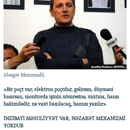
Ələsgər Məmmədli
«Bir poçt var, elektron poçtdur, gəlirsən, düyməni
basırsan, monitorda işinin nömrəsinə, vaxtına, hansı
hakimdədir, nə vaxt baxılacaq, hamısı yazılır».
İNZİBATİ MƏSULİYYƏT VAR, NƏZARƏT MEXANİZMİ
YOXDUR