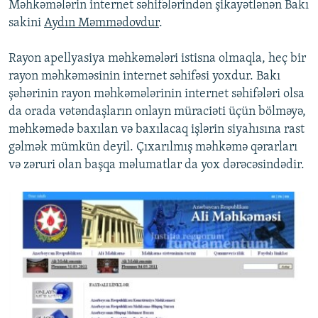
Məhkəmələrin internet səhifələrindən şikayətlənən Bakı
sakini
Aydın Məmmədovdur
.
Rayon apellyasiya məhkəmələri istisna olmaqla, heç bir
rayon məhkəməsinin internet səhifəsi yoxdur. Bakı
şəhərinin rayon məhkəmələrinin internet səhifələri olsa
da orada vətəndaşların onlayn müraciəti üçün bölməyə,
məhkəmədə baxılan və baxılacaq işlərin siyahısına rast
gəlmək mümkün deyil. Çıxarılmış məhkəmə qərarları
və zəruri olan başqa məlumatlar da yox dərəcəsindədir.