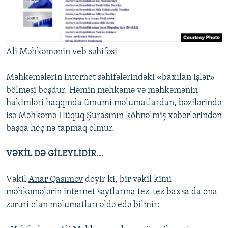
Ali Məhkəmənin veb səhifəsi
Məhkəmələrin internet səhifələrindəki «baxılan işlər»
bölməsi boşdur. Həmin məhkəmə və məhkəmənin
hakimləri haqqında ümumi məlumatlardan, bəzilərində
isə Məhkəmə Hüquq Şurasının köhnəlmiş xəbərlərindən
başqa heç nə tapmaq olmur.
VƏKİL DƏ GİLEYLİDİR...
Vəkil
Anar Qasımov
deyir ki, bir vəkil kimi
məhkəmələrin internet saytlarına tez-tez baxsa da ona
zəruri olan məlumatları əldə edə bilmir: