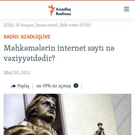
Keçid
linkləri
Əsas
2026, 10 Avqust, bazar ertəsi, Bakı vaxtı 07:00
məzmuna
GÜNDƏM
RADIO: AZADLIQLIVE
qayıt
#İZAHLA
Əsas
Məhkəmələrin internet saytı nə
KORRUPSIOMETR
naviqasiyaya
vəziyyətdədir?
qayıt
#ƏSLINDƏ
Axtarışa
May 20, 2011
FƏRQƏ BAX
keç
QANUNI DOĞRU
Paylaş
VPN-siz açmaq
ARAŞDIRMA
MULTIMEDIA
RADIO ARXIV
VIDEO
HAQQIMIZDA
FOTOQALEREYA
OXU ZALI