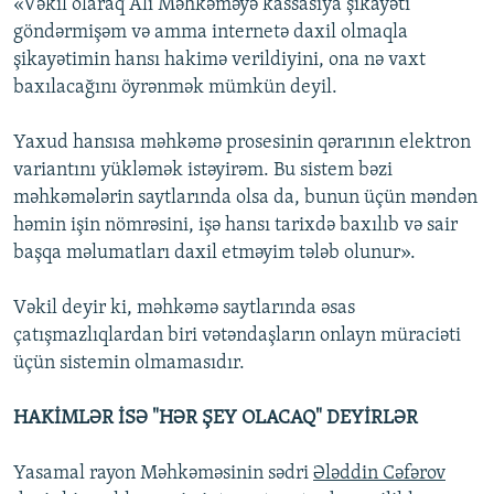
«Vəkil olaraq Ali Məhkəməyə kassasiya şikayəti
göndərmişəm və amma internetə daxil olmaqla
şikayətimin hansı hakimə verildiyini, ona nə vaxt
baxılacağını öyrənmək mümkün deyil.
Yaxud hansısa məhkəmə prosesinin qərarının elektron
variantını yükləmək istəyirəm. Bu sistem bəzi
məhkəmələrin saytlarında olsa da, bunun üçün məndən
həmin işin nömrəsini, işə hansı tarixdə baxılıb və sair
başqa məlumatları daxil etməyim tələb olunur».
Vəkil deyir ki, məhkəmə saytlarında əsas
çatışmazlıqlardan biri vətəndaşların onlayn müraciəti
üçün sistemin olmamasıdır.
HAKİMLƏR İSƏ "HƏR ŞEY OLACAQ" DEYİRLƏR
Yasamal rayon Məhkəməsinin sədri
Ələddin Cəfərov