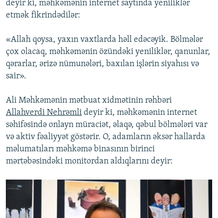
deyir ki, məhkəmənin internet saytında yeniliklər
etmək fikrindədilər:
«Allah qoysa, yaxın vaxtlarda həll edəcəyik. Bölmələr
çox olacaq, məhkəmənin özündəki yeniliklər, qanunlar,
qərarlar, ərizə nümunələri, baxılan işlərin siyahısı və
sair».
Ali Məhkəmənin mətbuat xidmətinin rəhbəri
Allahverdi Nehrəmli
deyir ki, məhkəmənin internet
səhifəsində onlayn müraciət, əlaqə, qəbul bölmələri var
və aktiv fəaliyyət göstərir. O, adamların əksər hallarda
məlumatıları məhkəmə binasının birinci
mərtəbəsindəki monitordan aldıqlarını deyir: