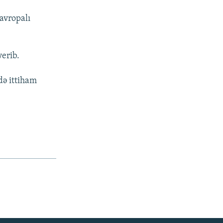
avropalı
verib.
də ittiham