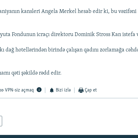
iyanın kansleri Angela Merkel hesab edir ki, bu vəzifəni 
yuta Fondunun icraçı direktoru Dominik Stross Kan istefa 
ı dağ hotellərindən birində çalışan qadını zorlamağa cəhd
hamı qəti şəkildə rədd edir.
VPN-siz açmaq
Bizi izlə
Çap et