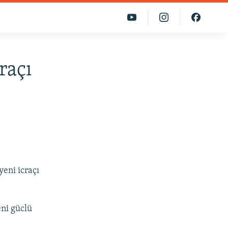
raçı
yeni icraçı
ni güclü