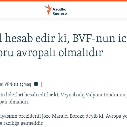
 hesab edir ki, BVF-nun ic
oru avropalı olmalıdır
VPN-siz açmaq
in liderləri hesab edirlər ki, Veynəlxalq Valyuta Fondunun 
alı olmalıdır.
yasının prezidenti Joze Manuel Borozo deyib ki, Avropa ye
 razılığa gəlməlidir.