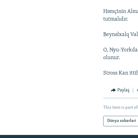
İNFOQRAFIKA
AZƏRBAYCAN ƏDƏBIYYATI KITABXANASI
MISSIYAMIZ
Həmçinin Alman
KARIKATURA
İSLAM VƏ DEMOKRATIYA
PEŞƏ ETIKASI VƏ JURNALISTIKA
STANDARTLARIMIZ
tutmalıdır.
İZ - MƏDƏNIYYƏT PROQRAMI
MATERIALLARIMIZDAN ISTIFADƏ
Beynəlxalq Val
AZADLIQRADIOSU MOBIL TELEFONUNUZDA
O, Nyu-Yorkdak
BIZIMLƏ ƏLAQƏ
olunur.
XƏBƏR BÜLLETENLƏRIMIZ
Stross Kan itti
Paylaş
This item is part of
Dünya xəbərləri