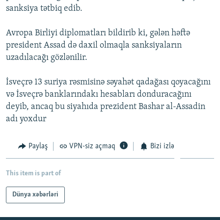
sanksiya tətbiq edib.
İNFOQRAFIKA
AZƏRBAYCAN ƏDƏBIYYATI KITABXANASI
MISSIYAMIZ
BIZI IZLƏ
KARIKATURA
İSLAM VƏ DEMOKRATIYA
PEŞƏ ETIKASI VƏ JURNALISTIKA STANDARTLARIMIZ
Avropa Birliyi diplomatları bildirib ki, gələn həftə
president Assad də daxil olmaqla sanksiyaların
İZ - MƏDƏNIYYƏT PROQRAMI
MATERIALLARIMIZDAN ISTIFADƏ
uzadılacağı gözlənilir.
AZADLIQRADIOSU MOBIL TELEFONUNUZDA
RFE/RL-in bütün saytları
BIZIMLƏ ƏLAQƏ
İsveçrə 13 suriya rəsmisinə səyahət qadağası qoyacağını
və İsveçrə banklarındakı hesabları donduracağını
XƏBƏR BÜLLETENLƏRIMIZ
deyib, ancaq bu siyahıda prezident Bashar al-Assadin
adı yoxdur
Paylaş
VPN-siz açmaq
Bizi izlə
This item is part of
Dünya xəbərləri