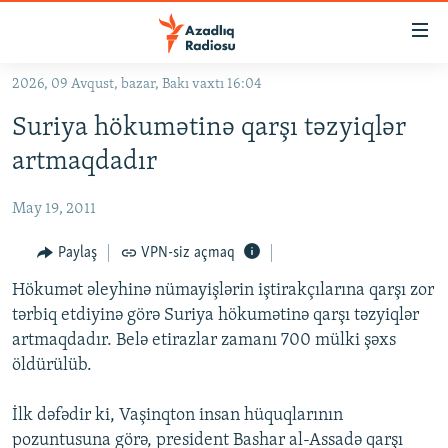
Keçid
linkləri
Əsas
2026, 09 Avqust, bazar, Bakı vaxtı 16:04
məzmuna
GÜNDƏM
Suriya hökumətinə qarşı təzyiqlər
qayıt
#İZAHLA
Əsas
artmaqdadır
KORRUPSIOMETR
naviqasiyaya
qayıt
May 19, 2011
#ƏSLINDƏ
Axtarışa
FƏRQƏ BAX
Paylaş
VPN-siz açmaq
keç
QANUNI DOĞRU
Hökumət əleyhinə nümayişlərin iştirakçılarına qarşı zor
tərbiq etdiyinə görə Suriya hökumətinə qarşı təzyiqlər
ARAŞDIRMA
artmaqdadır. Belə etirazlar zamanı 700 mülki şəxs
MULTIMEDIA
öldürülüb.
RADIO ARXIV
VIDEO
İlk dəfədir ki, Vaşinqton insan hüquqlarının
HAQQIMIZDA
FOTOQALEREYA
OXU ZALI
pozuntusuna görə, president Bashar al-Assadə qarşı