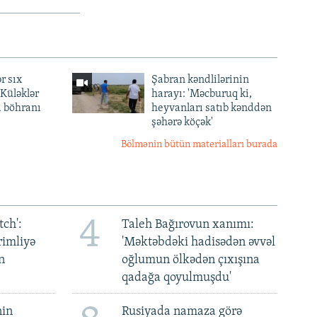
r sıx
Şabran kəndlilərinin
— Küləklər
harayı: 'Məcburuq ki,
a böhranı
heyvanları satıb kənddən
şəhərə köçək'
Bölmənin bütün materialları burada
4
ch':
Taleh Bağırovun xanımı:
rimliyə
'Məktəbdəki hadisədən əvvəl
n
oğlumun ölkədən çıxışına
qadağa qoyulmuşdu'
nin
Rusiyada namaza görə