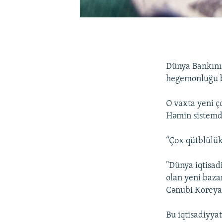
Dünya Bankının
hegemonluğu b
O vaxta yeni ç
Həmin sistemdə
“Çox qütblülük:
"Dünya iqtisad
olan yeni bazar
Cənubi Koreya
Bu iqtisadiyyatl