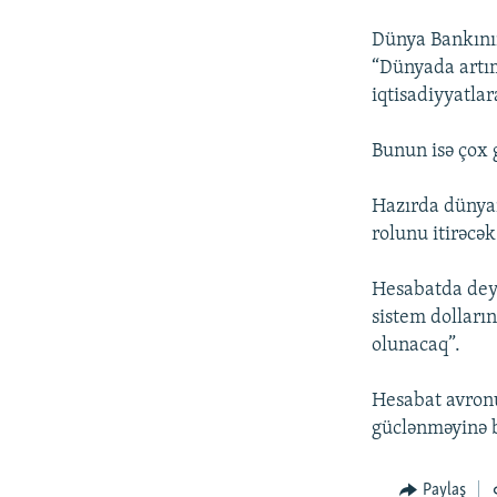
Dünya Bankının
“Dünyada artım
iqtisadiyyatlar
Bunun isə çox g
Hazırda dünyan
rolunu itirəcək
Hesabatda deyil
sistem dolları
olunacaq”.
Hesabat avronu
güclənməyinə b
Paylaş