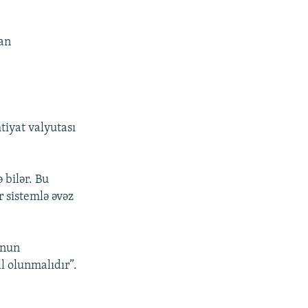
lan
tiyat valyutası
 bilər. Bu
r sistemlə əvəz
onun
l olunmalıdır”.