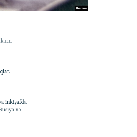
lların
qlar.
ya inkişafda
 Rusiya və