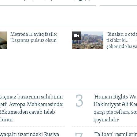
Metroda 11 aylıq fasilə:
'Binaları o qədə
'Daşınma pulsuz olsun'
tikiblər ki...' 
şəhərində hav
3
açmaz bazarının sahibinin
'Human Rights Wat
qətli Avropa Məhkəməsində:
Hakimiyyət Əli Kə
Hökumətdən cavab tələb
qarşı pis rəftara so
olunur
qoymalıdır
yaqaltı üzərindəki Rusiya
'Taliban' rəsmiləri