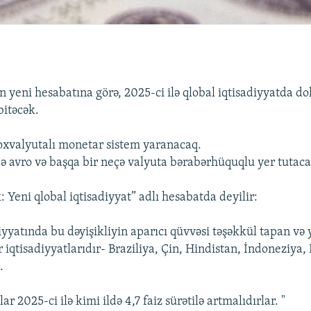
 yeni hesabatına görə, 2025-ci ilə qlobal iqtisadiyyatda do
itəcək.
oxvalyutalı monetar sistem yaranacaq.
 avro və başqa bir neçə valyuta bərabərhüquqlu yer tutaca
 Yeni qlobal iqtisadiyyat” adlı hesabatda deyilir:
iyyatında bu dəyişikliyin aparıcı qüvvəsi təşəkkül tapan və 
 iqtisadiyyatlarıdır- Braziliya, Çin, Hindistan, İndoneziya,
.
ar 2025-ci ilə kimi ildə 4,7 faiz sürətilə artmalıdırlar. "