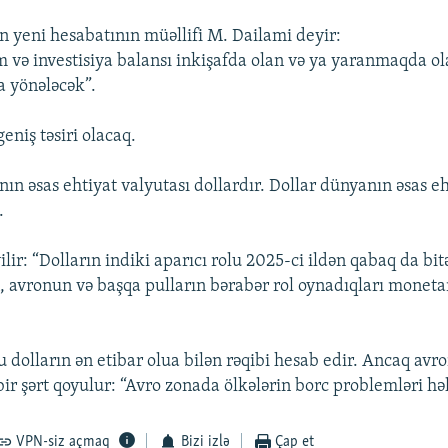
 yeni hesabatının müəllifi M. Dailami deyir:
 və investisiya balansı inkişafda olan və ya yaranmaqda o
a yönələcək”.
eniş təsiri olacaq.
ın əsas ehtiyat valyutası dollardır. Dollar dünyanın əsas eh
.
ir: “Dolların indiki aparıcı rolu 2025-ci ildən qabaq da bitə
n, avronun və başqa pulların bərabər rol oynadıqları moneta
 dolların ən etibar olua bilən rəqibi hesab edir. Ancaq avr
ir şərt qoyulur: “Avro zonada ölkələrin borc problemləri həl
VPN-siz açmaq
Bizi izlə
Çap et