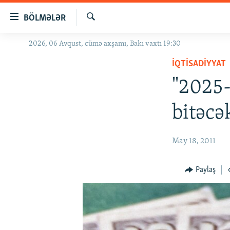
Keçid
BÖLMƏLƏR
linkləri
Axtar
Əsas
2026, 06 Avqust, cümə axşamı, Bakı vaxtı 19:30
GÜNDƏM
məzmuna
İQTISADIYYAT
#İZAHLA
qayıt
Əsas
"2025-
KORRUPSIOMETR
naviqasiyaya
#ƏSLINDƏ
qayıt
bitəcə
Axtarışa
FƏRQƏ BAX
keç
QANUNI DOĞRU
May 18, 2011
ARAŞDIRMA
Paylaş
MULTIMEDIA
RADIO ARXIV
VIDEO
HAQQIMIZDA
FOTOQALEREYA
OXU ZALI