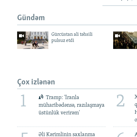
Gündəm
Gürcüstan ali təhsili
pulsuz etdi
Çox izlənən
1
2
X
Tramp: 'İranla
müharibədənsə, razılaşmaya
üstünlük verirəm'
Əli Kərimlinin saxlanma
A