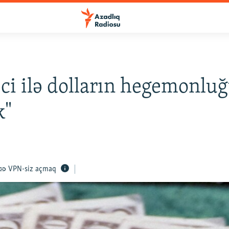
ci ilə dolların hegemonlu
k"
VPN-siz açmaq