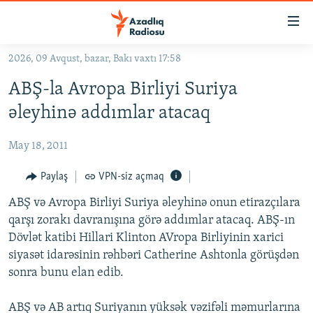
Keçid
linkləri
Əsas
2026, 09 Avqust, bazar, Bakı vaxtı 17:58
məzmuna
GÜNDƏM
ABŞ-la Avropa Birliyi Suriya
qayıt
#İZAHLA
Əsas
əleyhinə addımlar atacaq
KORRUPSIOMETR
naviqasiyaya
qayıt
May 18, 2011
#ƏSLINDƏ
Axtarışa
FƏRQƏ BAX
Paylaş
VPN-siz açmaq
keç
QANUNI DOĞRU
ABŞ və Avropa Birliyi Suriya əleyhinə onun etirazçılara
qarşı zorakı davranışına görə addımlar atacaq. ABŞ-ın
ARAŞDIRMA
Dövlət katibi Hillari Klinton AVropa Birliyinin xarici
MULTIMEDIA
siyasət idarəsinin rəhbəri Catherine Ashtonla görüşdən
sonra bunu elan edib.
RADIO ARXIV
VIDEO
HAQQIMIZDA
FOTOQALEREYA
OXU ZALI
ABŞ və AB artıq Suriyanın yüksək vəzifəli məmurlarına