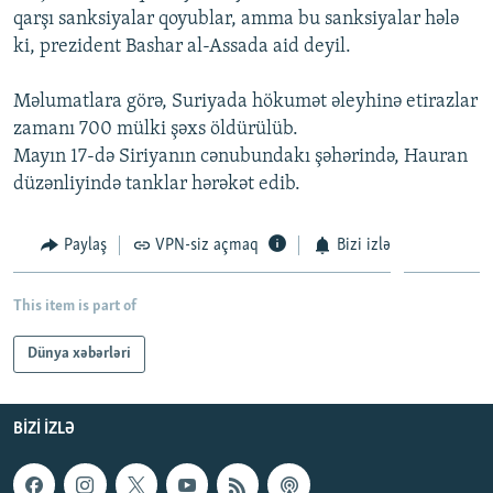
qarşı sanksiyalar qoyublar, amma bu sanksiyalar hələ
İNFOQRAFIKA
AZƏRBAYCAN ƏDƏBIYYATI KITABXANASI
MISSIYAMIZ
BIZI IZLƏ
ki, prezident Bashar al-Assada aid deyil.
KARIKATURA
İSLAM VƏ DEMOKRATIYA
PEŞƏ ETIKASI VƏ JURNALISTIKA STANDARTLARIMIZ
Məlumatlara görə, Suriyada hökumət əleyhinə etirazlar
İZ - MƏDƏNIYYƏT PROQRAMI
MATERIALLARIMIZDAN ISTIFADƏ
zamanı 700 mülki şəxs öldürülüb.
AZADLIQRADIOSU MOBIL TELEFONUNUZDA
RFE/RL-in bütün saytları
Mayın 17-də Siriyanın cənubundakı şəhərində, Hauran
BIZIMLƏ ƏLAQƏ
düzənliyində tanklar hərəkət edib.
XƏBƏR BÜLLETENLƏRIMIZ
Paylaş
VPN-siz açmaq
Bizi izlə
This item is part of
Dünya xəbərləri
BIZI IZLƏ