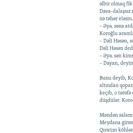
əlbir olmaq fik
Dava-dalaşsız 
nə təhər eləsin.
– Əyə, sənə at
Koroğlu araml
– Dəli Həsən, s
Dəli Həsən ded
– Əyə, sən kim
– Dayan, deyi
Bunu deyib, Kor
altından qopan
keçib, o tərəf
düşdülər. Koro
Məndən salam 
Meydana girə
Qıratım köhlə