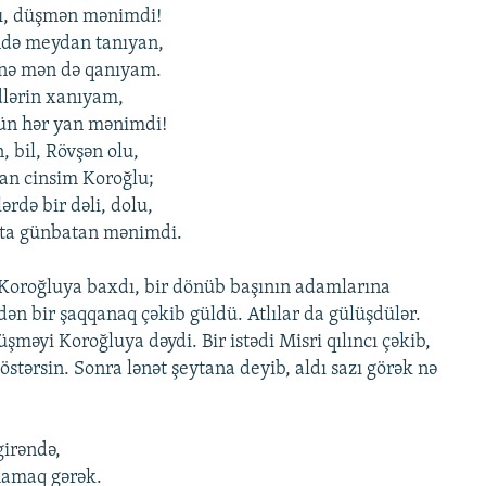
cı, düşmən mənimdi!
də meydan tanıyan,
inə mən də qanıyam.
idlərin xanıyam,
tün hər yan mənimdi!
, bil, Rövşən olu,
an cinsim Koroğlu;
rdə bir dəli, dolu,
ta günbatan mənimdi.
 Koroğluya baxdı, bir dönüb başının adamlarına
ən bir şaqqanaq çəkib güldü. Atlılar da gülüşdülər.
şməyi Koroğluya dəydi. Bir istədi Misri qılıncı çəkib,
stərsin. Sonra lənət şeytana deyib, aldı sazı görək nə
irəndə,
amaq gərək.