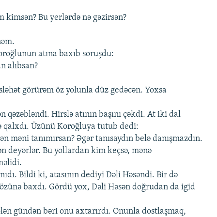
m kimsən? Bu yerlərdə nə gəzirsən?
nəm.
oroğlunun atına baxıb soruşdu:
an alıbsan?
ləhət görürəm öz yolunla düz gedəcən. Yoxsa
 qəzəbləndi. Hirslə atının başını çəkdi. At iki dal
ə qalxdı. Üzünü Koroğluya tutub dedi:
sən məni tanımırsan? Əgər tanısaydın belə danışmazdın.
n deyərlər. Bu yollardan kim keçsə, mənə
əlidi.
ıdı. Bildi ki, atasının dediyi Dəli Həsəndi. Bir də
, özünə baxdı. Gördü yox, Dəli Həsən doğrudan da igid
ölən gündən bəri onu axtarırdı. Onunla dostlaşmaq,