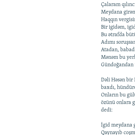
Çalaram qılın
Meydana girən
Haqqın vergis
Bir igidəm, ig
Bu ətrafda bü
Adımı soruşsan
Atadan, babad
Mənəm bu yerlə
Gündoğandan 
Dəli Həsən bir
baxdı, hündürd
Onların bu gülü
özünü onlara gö
dedi:
İgid meydana g
Qaynayıb coşm