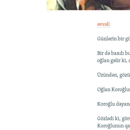
əvvəli
Günlərin bir g
Bir də baxdı bu
oğlan gəlir ki,
Üzündən, gözün
Oğlan Koroğlun
Koroğlu dayan
Gözlədi ki, gör
Koroğlunun qab