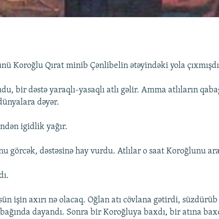
ünü Koroğlu Qırat minib Çənlibelin ətəyindəki yola çıxmışdı
du, bir dəstə yaraqlı-yasaqlı atlı gəlir. Amma atlıların qab
 dünyalara dəyər.
dən igidlik yağır.
u görcək, dəstəsinə hay vurdu. Atlılar o saat Koroğlunu ara
dı.
sün işin axırı nə olacaq. Oğlan atı cövlana gətirdi, süzdürüb
ağında dayandı. Sonra bir Koroğluya baxdı, bir atına baxd