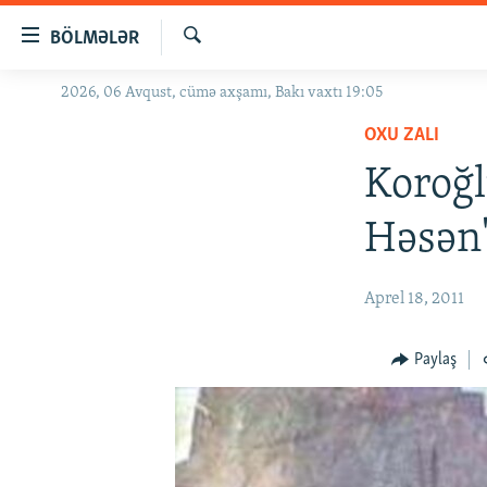
Keçid
BÖLMƏLƏR
linkləri
Axtar
Əsas
2026, 06 Avqust, cümə axşamı, Bakı vaxtı 19:05
GÜNDƏM
məzmuna
OXU ZALI
#İZAHLA
qayıt
Əsas
Koroğl
KORRUPSIOMETR
naviqasiyaya
#ƏSLINDƏ
qayıt
Həsən"
Axtarışa
FƏRQƏ BAX
keç
QANUNI DOĞRU
Aprel 18, 2011
ARAŞDIRMA
Paylaş
MULTIMEDIA
RADIO ARXIV
VIDEO
HAQQIMIZDA
FOTOQALEREYA
OXU ZALI