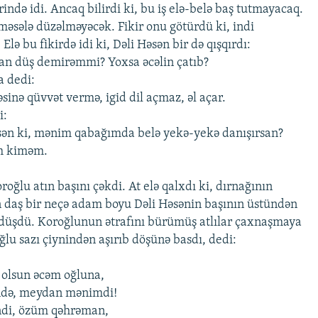
rində idi. Ancaq bilirdi ki, bu iş elə-belə baş tutmayacaq.
məsələ düzəlməyəcək. Fikir onu götürdü ki, indi
 Elə bu fikirdə idi ki, Dəli Həsən bir də qışqırdı:
dan düş demirəmmi? Yoxsa əcəlin çatıb?
a dedi:
əsinə qüvvət vermə, igid dil açmaz, əl açar.
i:
sən ki, mənim qabağımda belə yekə-yekə danışırsan?
m kiməm.
oğlu atın başını çəkdi. At elə qalxdı ki, dırnağının
 daş bir neçə adam boyu Dəli Həsənin başının üstündən
ə düşdü. Koroğlunun ətrafını bürümüş atlılar çaxnaşmaya
ğlu sazı çiynindən aşırıb döşünə basdı, dedi:
olsun əcəm oğluna,
ndə, meydan mənimdi!
ndi, özüm qəhrəman,