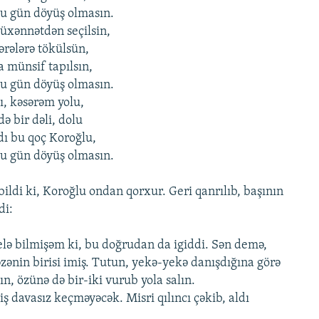
u gün döyüş olmasın.
üxənnətdən seçilsin,
rələrə tökülsün,
 münsif tapılsın,
u gün döyüş olmasın.
ı, kəsərəm yolu,
ə bir dəli, dolu
ı bu qoç Koroğlu,
u gün döyüş olmasın.
bildi ki, Koroğlu ondan qorxur. Geri qanrılıb, başının
di:
elə bilmişəm ki, bu doğrudan da igiddi. Sən demə,
zənin birisi imiş. Tutun, yekə-yekə danışdığına görə
lın, özünə də bir-iki vurub yola salın.
ş davasız keçməyəcək. Misri qılıncı çəkib, aldı