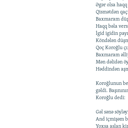
Əgər olsa haqq 
Qismətdən qa
Baxmaram düş
Haqq bəla vers
İgid igidin pay
Köndələn düş
Qoç Koroğlu çı
Baxmaram əlliy
Mən dəlidən öy
Həddindən aş
Koroğlunun bel
gəldi. Başının
Koroğlu dedi:
Gəl sənə söyləy
And içmişəm b
Yoxsa aslan ki