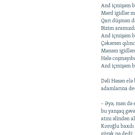
And içmişəm b
Mərd igidlər m
Qarı düşmən də
Bizim aramızda
And içmişəm b
Çəkərəm qılınc
Mənəm igidlərd
Hələ coşmayıbd
And içmişəm b
Dəli Həsən elə 
adamlarına de
– Əyə, mən də 
bu yanşaq gəvə
atını əlindən a
Koroğlu baxdı i
görək nə dedi: