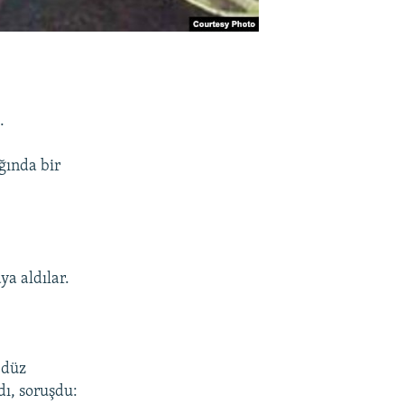
.
ağında bir
ya aldılar.
 düz
ı, soruşdu: