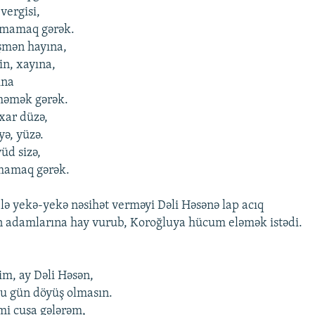
vergisi,
çmamaq gərək.
mən hayına,
in, xayına,
ına
məmək gərək.
xar düzə,
ə, yüzə.
üd sizə,
mamaq gərək.
ə yekə-yekə nəsihət verməyi Dəli Həsənə lap acıq
ın adamlarına hay vurub, Koroğluya hücum eləmək istədi.
im, ay Dəli Həsən,
u gün döyüş olmasın.
mi cuşa gələrəm,