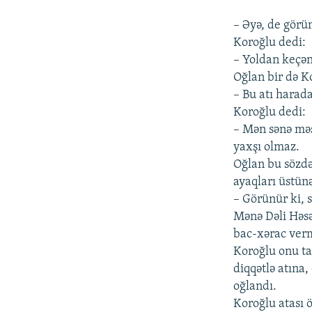
– Əyə, de görü
Koroğlu dedi:
– Yoldan keçə
Oğlan bir də K
– Bu atı harad
Koroğlu dedi:
– Mən sənə məs
yaxşı olmaz.
Oğlan bu sözdən
ayaqları üstün
– Görünür ki, 
Mənə Dəli Həsə
bac-xərac verm
Koroğlu onu tan
diqqətlə atına
oğlandı.
Koroğlu atası 