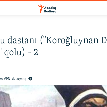
u dastanı ("Koroğluynan D
 qolu) - 2
VPN-siz açmaq