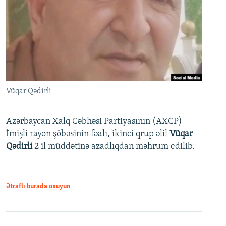
Vüqar Qədirli
Azərbaycan Xalq Cəbhəsi Partiyasının (AXCP)
İmişli rayon şöbəsinin fəalı, ikinci qrup əlil
Vüqar
Qədirli
2 il müddətinə azadlıqdan məhrum edilib.
Ətraflı burada oxuyun