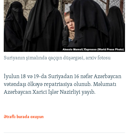
Suriyanın şimalında qaçqın düşərgəsi, arxiv fotosu
İyulun 18 və 19-da Suriyadan 16 nəfər Azərbaycan
vətəndaşı ölkəyə repatriasiya olunub. Məlumatı
Azərbaycan Xarici İşlər Nazirliyi yayıb.
Ətraflı burada oxuyun