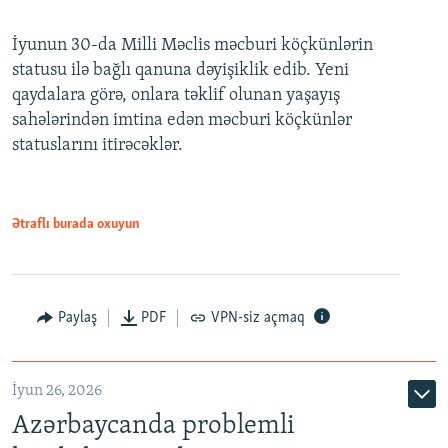
240p
İyunun 30-da Milli Məclis məcburi köçkünlərin
360p
statusu ilə bağlı qanuna dəyişiklik edib. Yeni
480p
qaydalara görə, onlara təklif olunan yaşayış
720p
sahələrindən imtina edən məcburi köçkünlər
statuslarını itirəcəklər.
1080p
Ətraflı burada oxuyun
Auto
240p
360p
480p
Paylaş
PDF
VPN-siz açmaq
720p
1080p
İyun 26, 2026
Azərbaycanda problemli