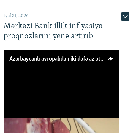
İyul 31, 2026
Mərkəzi Bank illik inflyasiya
proqnozlarını yenə artırıb
Azərbaycanlı avropalıdan iki dəfə az ət yeyir, amma... 'Qiymət artımı qaçılmazdır'