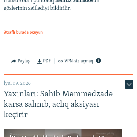
Həbsdə olan politoloq
Bəhruz Səmədov
un
gözlərinin zəiflədiyi bildirilir.
Ətraflı burada oxuyun
Paylaş
PDF
VPN-siz açmaq
İyul 09, 2026
Yaxınları: Sahib Məmmədzadə
karsa salınıb, aclıq aksiyası
keçirir