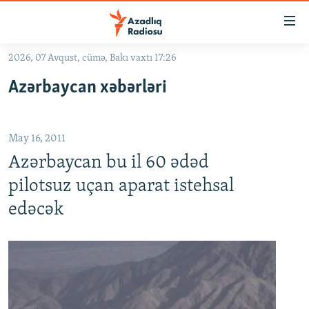
Keçid
linkləri
Əsas
2026, 07 Avqust, cümə, Bakı vaxtı 17:26
məzmuna
GÜNDƏM
Azərbaycan xəbərləri
qayıt
#İZAHLA
Əsas
KORRUPSIOMETR
naviqasiyaya
May 16, 2011
qayıt
#ƏSLINDƏ
Axtarışa
Azərbaycan bu il 60 ədəd
FƏRQƏ BAX
keç
pilotsuz uçan aparat istehsal
QANUNI DOĞRU
edəcək
ARAŞDIRMA
MULTIMEDIA
RADIO ARXIV
VIDEO
HAQQIMIZDA
FOTOQALEREYA
OXU ZALI