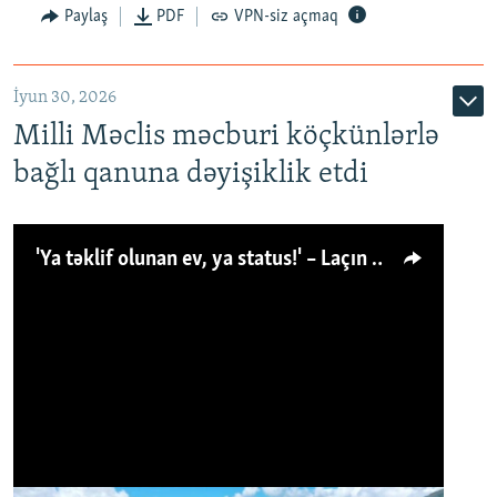
Paylaş
PDF
VPN-siz açmaq
İyun 30, 2026
Milli Məclis məcburi köçkünlərlə
bağlı qanuna dəyişiklik etdi
'Ya təklif olunan ev, ya status!' – Laçın köçkünü: 'Laçından başqa heç hara!'