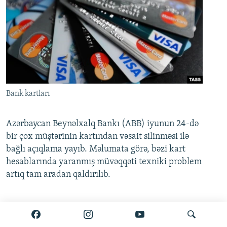
Bank kartları
Azərbaycan Beynəlxalq Bankı (ABB) iyunun 24-də
bir çox müştərinin kartından vəsait silinməsi ilə
bağlı açıqlama yayıb. Məlumata görə, bəzi kart
hesablarında yaranmış müvəqqəti texniki problem
artıq tam aradan qaldırılıb.
Ətraflı burada oxuyun