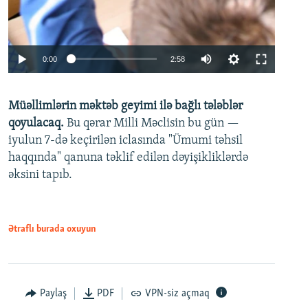
Auto
0:00
2:58
240p
Müəllimlərin məktəb geyimi ilə bağlı tələblər
360p
qoyulacaq.
Bu qərar Milli Məclisin bu gün —
480p
iyulun 7-də keçirilən iclasında "Ümumi təhsil
720p
haqqında" qanuna təklif edilən dəyişikliklərdə
əksini tapıb.
1080p
Ətraflı burada oxuyun
Auto
240p
360p
480p
Paylaş
PDF
VPN-siz açmaq