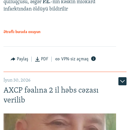
qulluqçusu, əsgər
P.E.
-nin kəskin miokard
infarktından öldüyü bildirilir
Ətraflı burada oxuyun
Paylaş
PDF
VPN-siz açmaq
İyun 30, 2026
AXCP fəalına 2 il həbs cəzası
verilib