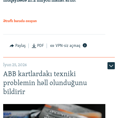
müqayisədə 21.2 milyon manat artıb.
1080p
Ətraflı burada oxuyun
Auto
240p
360p
480p
Paylaş
PDF
VPN-siz açmaq
720p
1080p
İyun 25, 2026
ABB kartlardakı texniki
problemin həll olunduğunu
bildirir