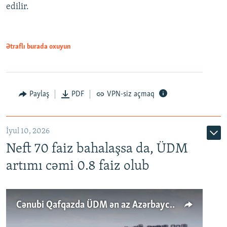
edilir.
Ətraflı burada oxuyun
Paylaş
PDF
VPN-siz açmaq
İyul 10, 2026
Neft 70 faiz bahalaşsa da, ÜDM
artımı cəmi 0.8 faiz olub
Cənubi Qafqazda ÜDM ən az Azərbaycanda artır: Qonşuları niyə Bakını qabaqlaya bilir?