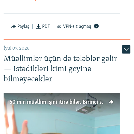
Paylaş
PDF
VPN-siz açmaq
İyul 07, 2026
Müəllimlər üçün də tələblər gəlir
— istədikləri kimi geyinə
bilməyəcəklər
50 min müəllim işini itirə bilər. Birinci sinfə gedənlər azalır