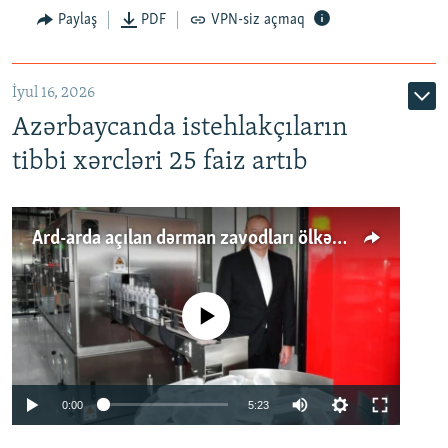
Paylaş
PDF
VPN-siz açmaq
İyul 16, 2026
Azərbaycanda istehlakçıların
tibbi xərcləri 25 faiz artıb
Ard-arda açılan dərman zavodları ölkənin tələbatını ödəyirmi?
No media source currently available
Auto
0:00
5:23
240p