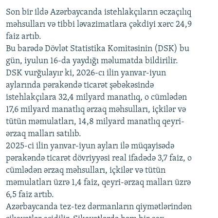
Son bir ildə Azərbaycanda istehlakçıların
360p
əczaçılıq
məhsulları və tibbi ləvazimatlara çəkdiyi xərc 24,9
480p
Auto
240p
360p
480p
faiz artıb.
720p
Bu barədə Dövlət Statistika Komitəsinin (DSK) bu
720p
1080p
gün, iyulun 16-da yaydığı məlumatda bildirilir.
1080p
DSK vurğulayır ki, 2026-cı ilin yanvar-iyun
aylarında pərakəndə ticarət şəbəkəsində
istehlakçılara 32,4 milyard manatlıq, o cümlədən
17,6 milyard manatlıq ərzaq məhsulları, içkilər və
tütün məmulatları, 14,8 milyard manatlıq qeyri-
ərzaq malları satılıb.
2025-ci ilin yanvar-iyun ayları ilə müqayisədə
pərakəndə ticarət dövriyyəsi real ifadədə 3,7 faiz, o
cümlədən ərzaq məhsulları, içkilər və tütün
məmulatları üzrə 1,4 faiz, qeyri-ərzaq malları üzrə
6,5 faiz artıb.
Azərbaycanda tez-tez dərmanların qiymətlərindən