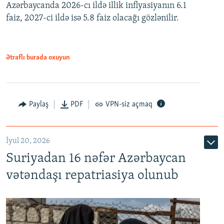
Azərbaycanda 2026-cı ildə illik inflyasiyanın 6.1
360p
faiz, 2027-ci ildə isə 5.8 faiz olacağı gözlənilir.
480p
720p
1080p
Ətraflı burada oxuyun
Paylaş
PDF
VPN-siz açmaq
İyul 20, 2026
Auto
240p
360p
480p
Suriyadan 16 nəfər Azərbaycan
720p
1080p
vətəndaşı repatriasiya olunub