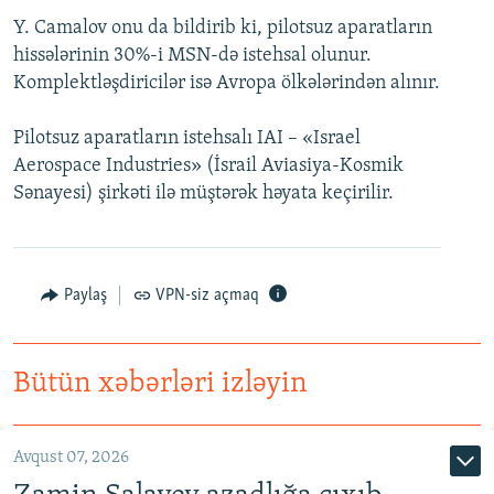
Y. Camalov onu da bildirib ki, pilotsuz aparatların
hissələrinin 30%-i MSN-də istehsal olunur.
Komplektləşdiricilər isə Avropa ölkələrindən alınır.
Pilotsuz aparatların istehsalı IAI – «Israel
Aerospace Industries» (İsrail Aviasiya-Kosmik
Sənayesi) şirkəti ilə müştərək həyata keçirilir.
Paylaş
VPN-siz açmaq
Bütün xəbərləri izləyin
Avqust 07, 2026