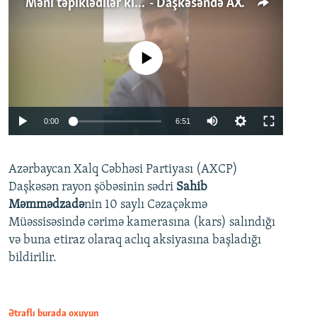
'Məni təpiklədilər ki...' - Daşkəsəndə AXCP fəalının yaxınları onun həbsinə etiraz edirlər
No media source currently available
Auto
0:00
6:51
240p
Azərbaycan Xalq Cəbhəsi Partiyası (AXCP)
360p
Daşkəsən rayon şöbəsinin sədri
Sahib
480p
Auto
240p
360p
480p
Məmmədzadə
nin 10 saylı Cəzaçəkmə
720p
Müəssisəsində cərimə kamerasına (kars) salındığı
720p
1080p
və buna etiraz olaraq aclıq aksiyasına başladığı
1080p
bildirilir.
Ətraflı burada oxuyun