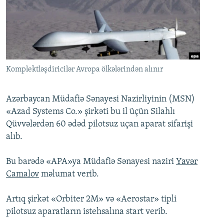
İNFOQRAFIKA
AZƏRBAYCAN ƏDƏBIYYATI KITABXANASI
MISSIYAMIZ
BIZI IZLƏ
KARIKATURA
İSLAM VƏ DEMOKRATIYA
PEŞƏ ETIKASI VƏ JURNALISTIKA STANDARTLARIMIZ
İZ - MƏDƏNIYYƏT PROQRAMI
MATERIALLARIMIZDAN ISTIFADƏ
AZADLIQRADIOSU MOBIL TELEFONUNUZDA
RFE/RL-in bütün saytları
Komplektləşdiricilər Avropa ölkələrindən alınır
BIZIMLƏ ƏLAQƏ
Azərbaycan Müdafiə Sənayesi Nazirliyinin (MSN)
XƏBƏR BÜLLETENLƏRIMIZ
«Azad Systems Co.» şirkəti bu il üçün Silahlı
Qüvvələrdən 60 ədəd pilotsuz uçan aparat sifarişi
alıb.
Bu barədə «APA»ya Müdafiə Sənayesi naziri
Yavər
Camalov
məlumat verib.
Artıq şirkət «Orbiter 2M» və «Aerostar» tipli
pilotsuz aparatların istehsalına start verib.