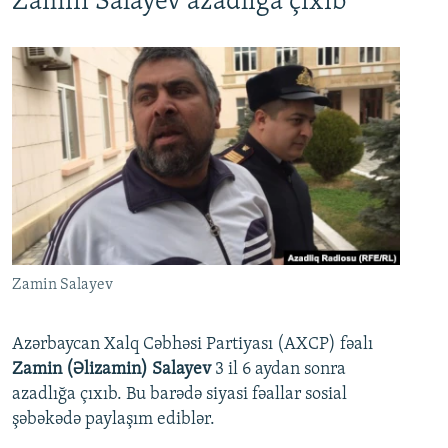
Zamin Salayev azadlığa çıxıb
Zamin Salayev
Azərbaycan Xalq Cəbhəsi Partiyası (AXCP) fəalı
Zamin (Əlizamin) Salayev
3 il 6 aydan sonra
azadlığa çıxıb. Bu barədə siyasi fəallar sosial
şəbəkədə paylaşım ediblər.