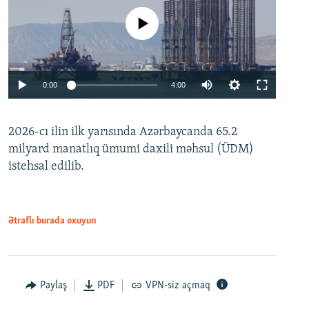
No media source currently available
Auto
0:00
4:00
240p
2026-cı ilin ilk yarısında Azərbaycanda 65.2
360p
milyard manatlıq ümumi daxili məhsul (ÜDM)
480p
Auto
240p
360p
480p
istehsal edilib.
720p
720p
1080p
1080p
Ətraflı burada oxuyun
Paylaş
PDF
VPN-siz açmaq