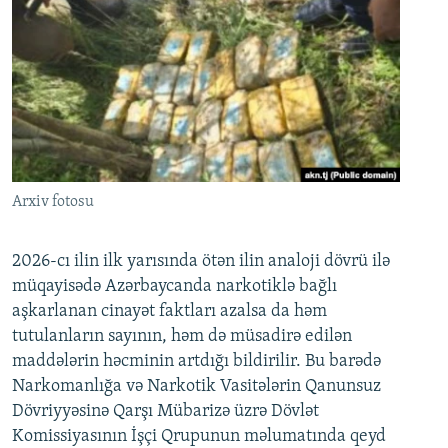
Arxiv fotosu
2026-cı ilin ilk yarısında ötən ilin analoji dövrü ilə
müqayisədə Azərbaycanda narkotiklə bağlı
aşkarlanan cinayət faktları azalsa da həm
tutulanların sayının, həm də müsadirə edilən
maddələrin həcminin artdığı bildirilir. Bu barədə
Narkomanlığa və Narkotik Vasitələrin Qanunsuz
Dövriyyəsinə Qarşı Mübarizə üzrə Dövlət
Komissiyasının İşçi Qrupunun məlumatında qeyd