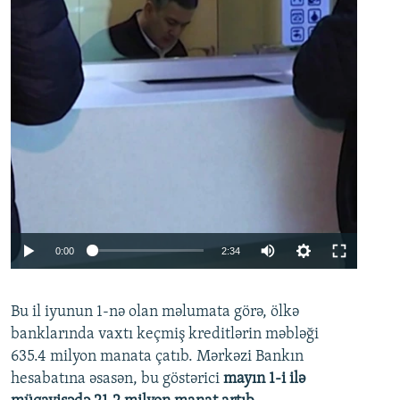
Auto
0:00
2:34
240p
Bu il iyunun 1-nə olan məlumata görə, ölkə
360p
banklarında vaxtı keçmiş kreditlərin məbləği
480p
635.4 milyon manata çatıb. Mərkəzi Bankın
720p
hesabatına əsasən, bu göstərici
mayın 1-i ilə