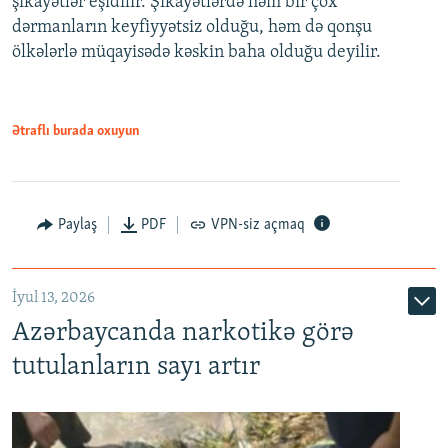
şikayətlər eşidilir. Şikayətlərdə həm bir çox
dərmanların keyfiyyətsiz olduğu, həm də qonşu
ölkələrlə müqayisədə kəskin baha olduğu deyilir.
Ətraflı burada oxuyun
Paylaş
PDF
VPN-siz açmaq
İyul 13, 2026
Azərbaycanda narkotikə görə
tutulanların sayı artır