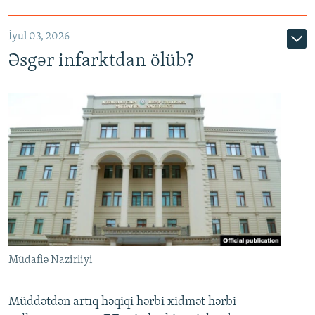
720p
1080p
İyul 03, 2026
Əsgər infarktdan ölüb?
Müdafiə Nazirliyi
Müddətdən artıq həqiqi hərbi xidmət hərbi