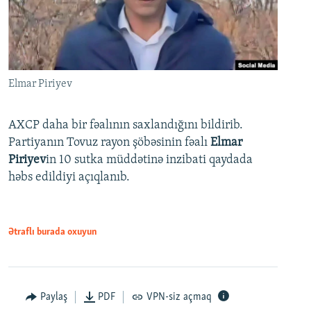
Elmar Piriyev
AXCP daha bir fəalının saxlandığını bildirib.
Partiyanın Tovuz rayon şöbəsinin fəalı
Elmar
Piriyev
in 10 sutka müddətinə inzibati qaydada
həbs edildiyi açıqlanıb.
Ətraflı burada oxuyun
Paylaş
PDF
VPN-siz açmaq