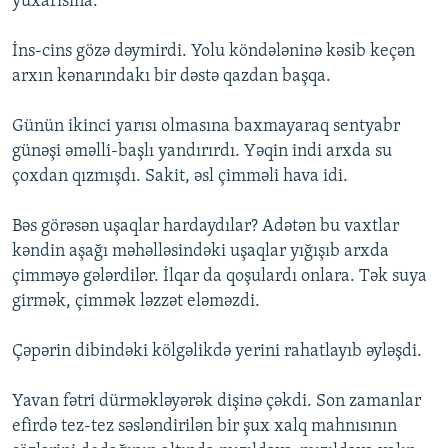
yuxarısına.
İns-cins gözə dəymirdi. Yolu köndələninə kəsib keçən
arxın kənarındakı bir dəstə qazdan başqa.
Günün ikinci yarısı olmasına baxmayaraq sentyabr
günəşi əməlli-başlı yandırırdı. Yəqin indi arxda su
çoxdan qızmışdı. Sakit, əsl çimməli hava idi.
Bəs görəsən uşaqlar hardaydılar? Adətən bu vaxtlar
kəndin aşağı məhəlləsindəki uşaqlar yığışıb arxda
çimməyə gələrdilər. İlqar da qoşulardı onlara. Tək suya
girmək, çimmək ləzzət eləməzdi.
Çəpərin dibindəki kölgəlikdə yerini rahatlayıb əyləşdi.
Yavan fətri dürməkləyərək dişinə çəkdi. Son zamanlar
efirdə tez-tez səsləndirilən bir şux xalq mahnısının