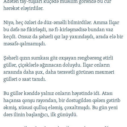
Adətən tay-tuşları küçədə müəllim görəndə bu cür
hərəkət eləyirdilər.
Niyə, heç özləri də düz-əməlli bilmirdilər. Amma İlqar
bu dəfə nə fikirləşdi, nə fi-kirləşmədisə bundan vaz
keçdi. Onsuz da şəhərli qız lap yaxındaydı, arada elə bir
məsafə qalmamışdı.
Şəhərli qızın sumkası göz oxşayan rəngbərəng ətirli
güllər, çiçəklərlə ağzınacan doluydu. İlqar onların
arasında daha şux, daha təravətli görünən məxməri
gülləri o saat tanıdı.
Bu güllər kənddə yalnız onların həyətində idi. Atası
haçansa qonşu rayondan, bir dostugildən qələm gətirib
əkmiş, xüsusi qulluq eləmiş, çoxaltmışdı. Bu gün yeni
dərs ilinin başlanğıcı, ilk günüydü.