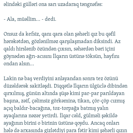
əlindəki gülləri ona sarı uzadaraq təngnəfəs:
- Ala, müəllim... - dedi.
Onsuz da kefsiz, qanı qara olan şəhərli qız bu qəfil
hərəkətdən, gözlənilməz qarşılaşmadan diksindi. Az
qaldı hirslənib özündən çıxsın, səhərdən bəri içini
göynədən ağrı-acısını İlqarın üstünə töksün, hayfını
ondan alsın...
Lakin nə baş verdiyini anlayandan sonra tez özünü
düzəldərək sakitləşdi. Diqqətlə İlqarın ülgüclə dibindən
qırxılmış, günün altında şüşə kimi par-par parıldayan
başına, zəif, çəlimsiz görkəminə, tikan, çör-çöp cızmış
açıq baldır-bacağına, toz-torpağa batmış yalın
ayaqlarına nəzər yetirdi. İlqar cəld, gülməli şəkildə
ayağının birini o birinin üstünə qoydu. Ancaq onları
hələ də arxasında gizlətdiyi para fətir kimi şəhərli qızın