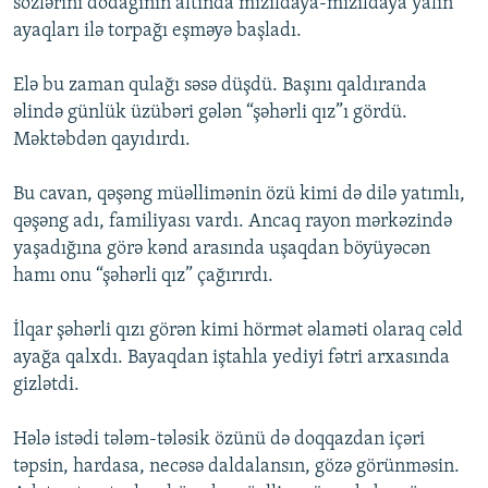
sözlərini dodağının altında mızıldaya-mızıldaya yalın
ayaqları ilə torpağı eşməyə başladı.
Elə bu zaman qulağı səsə düşdü. Başını qaldıranda
əlində günlük üzübəri gələn “şəhərli qız”ı gördü.
Məktəbdən qayıdırdı.
Bu cavan, qəşəng müəllimənin özü kimi də dilə yatımlı,
qəşəng adı, familiyası vardı. Ancaq rayon mərkəzində
yaşadığına görə kənd arasında uşaqdan böyüyəcən
hamı onu “şəhərli qız” çağırırdı.
İlqar şəhərli qızı görən kimi hörmət əlaməti olaraq cəld
ayağa qalxdı. Bayaqdan iştahla yediyi fətri arxasında
gizlətdi.
Hələ istədi tələm-tələsik özünü də doqqazdan içəri
təpsin, hardasa, necəsə daldalansın, gözə görünməsin.