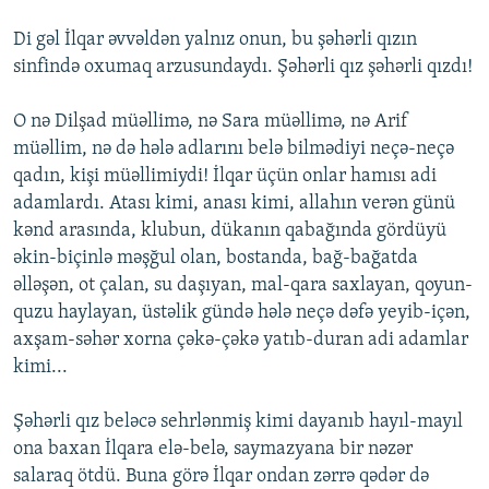
Di gəl İlqar əvvəldən yalnız onun, bu şəhərli qızın
sinfində oxumaq arzusundaydı. Şəhərli qız şəhərli qızdı!
O nə Dilşad müəllimə, nə Sara müəllimə, nə Arif
müəllim, nə də hələ adlarını belə bilmədiyi neçə-neçə
qadın, kişi müəllimiydi! İlqar üçün onlar hamısı adi
adamlardı. Atası kimi, anası kimi, allahın verən günü
kənd arasında, klubun, dükanın qabağında gördüyü
əkin-biçinlə məşğul olan, bostanda, bağ-bağatda
əlləşən, ot çalan, su daşıyan, mal-qara saxlayan, qoyun-
quzu haylayan, üstəlik gündə hələ neçə dəfə yeyib-içən,
axşam-səhər xorna çəkə-çəkə yatıb-duran adi adamlar
kimi...
Şəhərli qız beləcə sehrlənmiş kimi dayanıb hayıl-mayıl
ona baxan İlqara elə-belə, saymazyana bir nəzər
salaraq ötdü. Buna görə İlqar ondan zərrə qədər də