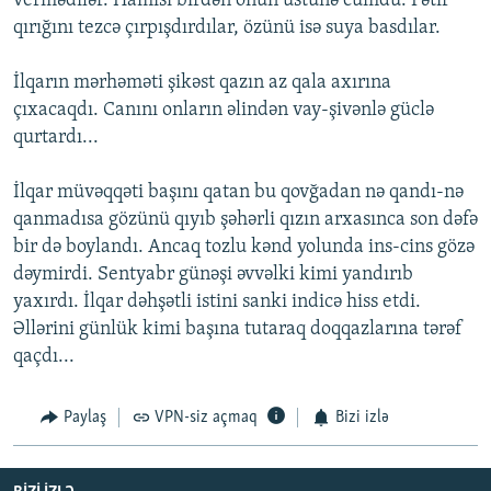
vermədilər. Hamısı birdən onun üstünə cumdu. Fətir
qırığını tezcə çırpışdırdılar, özünü isə suya basdılar.
İlqarın mərhəməti şikəst qazın az qala axırına
çıxacaqdı. Canını onların əlindən vay-şivənlə güclə
qurtardı...
İlqar müvəqqəti başını qatan bu qovğadan nə qandı-nə
qanmadısa gözünü qıyıb şəhərli qızın arxasınca son dəfə
bir də boylandı. Ancaq tozlu kənd yolunda ins-cins gözə
dəymirdi. Sentyabr günəşi əvvəlki kimi yandırıb
yaxırdı. İlqar dəhşətli istini sanki indicə hiss etdi.
Əllərini günlük kimi başına tutaraq doqqazlarına tərəf
qaçdı...
Paylaş
VPN-siz açmaq
Bizi izlə