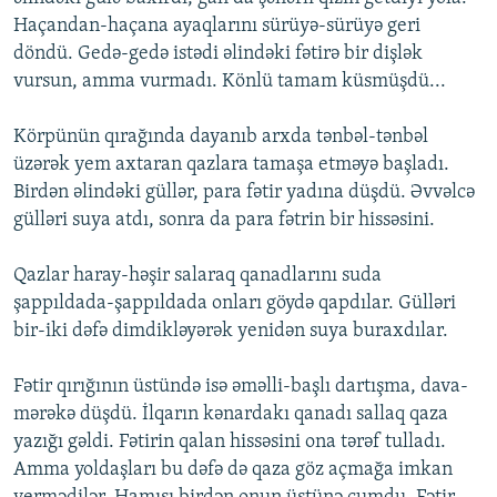
Haçandan-haçana ayaqlarını sürüyə-sürüyə geri
döndü. Gedə-gedə istədi əlindəki fətirə bir dişlək
vursun, amma vurmadı. Könlü tamam küsmüşdü...
Körpünün qırağında dayanıb arxda tənbəl-tənbəl
üzərək yem axtaran qazlara tamaşa etməyə başladı.
Birdən əlindəki güllər, para fətir yadına düşdü. Əvvəlcə
gülləri suya atdı, sonra da para fətrin bir hissəsini.
Qazlar haray-həşir salaraq qanadlarını suda
şappıldada-şappıldada onları göydə qapdılar. Gülləri
bir-iki dəfə dimdikləyərək yenidən suya buraxdılar.
Fətir qırığının üstündə isə əməlli-başlı dartışma, dava-
mərəkə düşdü. İlqarın kənardakı qanadı sallaq qaza
yazığı gəldi. Fətirin qalan hissəsini ona tərəf tulladı.
Amma yoldaşları bu dəfə də qaza göz açmağa imkan