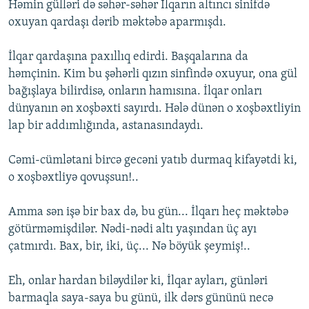
Həmin gülləri də səhər-səhər İlqarın altıncı sinifdə
oxuyan qardaşı dərib məktəbə aparmışdı.
İlqar qardaşına paxıllıq edirdi. Başqalarına da
həmçinin. Kim bu şəhərli qızın sinfində oxuyur, ona gül
bağışlaya bilirdisə, onların hamısına. İlqar onları
dünyanın ən xoşbəxti sayırdı. Hələ dünən o xoşbəxtliyin
lap bir addımlığında, astanasındaydı.
Cəmi-cümlətani bircə gecəni yatıb durmaq kifayətdi ki,
o xoşbəxtliyə qovuşsun!..
Amma sən işə bir bax də, bu gün... İlqarı heç məktəbə
götürməmişdilər. Nədi-nədi altı yaşından üç ayı
çatmırdı. Bax, bir, iki, üç... Nə böyük şeymiş!..
Eh, onlar hardan biləydilər ki, İlqar ayları, günləri
barmaqla saya-saya bu günü, ilk dərs gününü necə