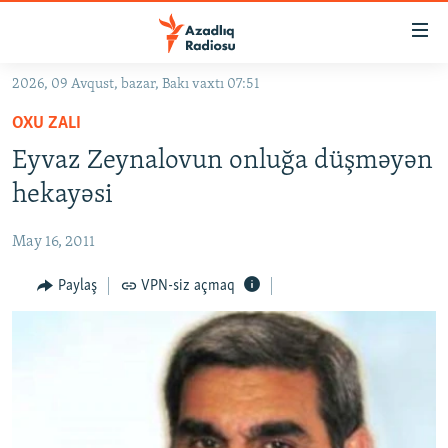
Keçid
linkləri
Əsas
2026, 09 Avqust, bazar, Bakı vaxtı 07:51
məzmuna
GÜNDƏM
OXU ZALI
qayıt
#İZAHLA
Əsas
Eyvaz Zeynalovun onluğa düşməyən
KORRUPSIOMETR
naviqasiyaya
hekayəsi
qayıt
#ƏSLINDƏ
Axtarışa
May 16, 2011
FƏRQƏ BAX
keç
QANUNI DOĞRU
Paylaş
VPN-siz açmaq
ARAŞDIRMA
MULTIMEDIA
RADIO ARXIV
VIDEO
HAQQIMIZDA
FOTOQALEREYA
OXU ZALI