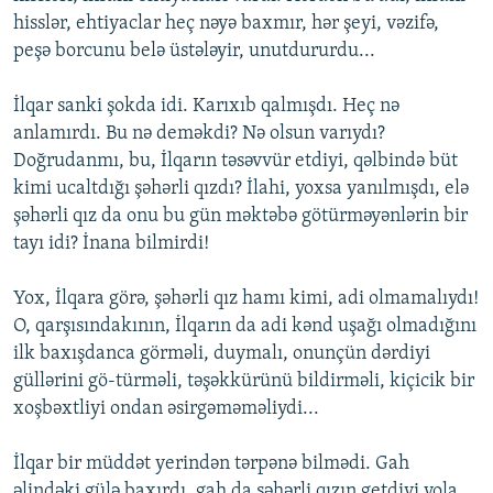
hisslər, ehtiyaclar heç nəyə baxmır, hər şeyi, vəzifə,
peşə borcunu belə üstələyir, unutdururdu...
İlqar sanki şokda idi. Karıxıb qalmışdı. Heç nə
anlamırdı. Bu nə deməkdi? Nə olsun varıydı?
Doğrudanmı, bu, İlqarın təsəvvür etdiyi, qəlbində büt
kimi ucaltdığı şəhərli qızdı? İlahi, yoxsa yanılmışdı, elə
şəhərli qız da onu bu gün məktəbə götürməyənlərin bir
tayı idi? İnana bilmirdi!
Yox, İlqara görə, şəhərli qız hamı kimi, adi olmamalıydı!
O, qarşısındakının, İlqarın da adi kənd uşağı olmadığını
ilk baxışdanca görməli, duymalı, onunçün dərdiyi
güllərini gö-türməli, təşəkkürünü bildirməli, kiçicik bir
xoşbəxtliyi ondan əsirgəməməliydi...
İlqar bir müddət yerindən tərpənə bilmədi. Gah
əlindəki gülə baxırdı, gah da şəhərli qızın getdiyi yola.