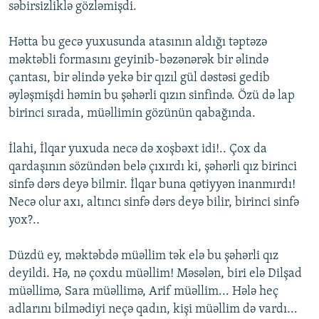
səbirsizliklə gözləmişdi.
Hətta bu gecə yuxusunda atasının aldığı təptəzə
məktəbli formasını geyinib-bəzənərək bir əlində
çantası, bir əlində yekə bir qızıl gül dəstəsi gedib
əyləşmişdi həmin bu şəhərli qızın sinfində. Özü də lap
birinci sırada, müəllimin gözünün qabağında.
İlahi, İlqar yuxuda necə də xoşbəxt idi!.. Çox da
qardaşının sözündən belə çıxırdı ki, şəhərli qız birinci
sinfə dərs deyə bilmir. İlqar buna qətiyyən inanmırdı!
Necə olur axı, altıncı sinfə dərs deyə bilir, birinci sinfə
yox?..
Düzdü ey, məktəbdə müəllim tək elə bu şəhərli qız
deyildi. Hə, nə çoxdu müəllim! Məsələn, biri elə Dilşad
müəllimə, Sara müəllimə, Arif müəllim... Hələ heç
adlarını bilmədiyi neçə qadın, kişi müəllim də vardı...