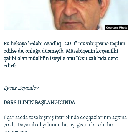
İNFOQRAFIKA
AZƏRBAYCAN ƏDƏBIYYATI KITABXANASI
MISSIYAMIZ
BIZI IZLƏ
KARIKATURA
İSLAM VƏ DEMOKRATIYA
PEŞƏ ETIKASI VƏ JURNALISTIKA STANDARTLARIMIZ
İZ - MƏDƏNIYYƏT PROQRAMI
MATERIALLARIMIZDAN ISTIFADƏ
AZADLIQRADIOSU MOBIL TELEFONUNUZDA
RFE/RL-in bütün saytları
Bu hekayə "Ədəbi Azadlıq - 2011" müsabiqəsinə təqdim
BIZIMLƏ ƏLAQƏ
edilsə də, onluğa düşməyib. Müsabiqənin keçən ilki
qalibi olan müəllifin istəyilə onu "Oxu zalı"nda dərc
XƏBƏR BÜLLETENLƏRIMIZ
edirik.
Eyvaz Zeynalov
DƏRS İLİNİN BAŞLANĞICINDA
İlqar sacda təzə bişmiş fətir əlində doqqazlarının ağzına
çıxdı. Dayanıb el yolunun bir aşağısına baxdı, bir