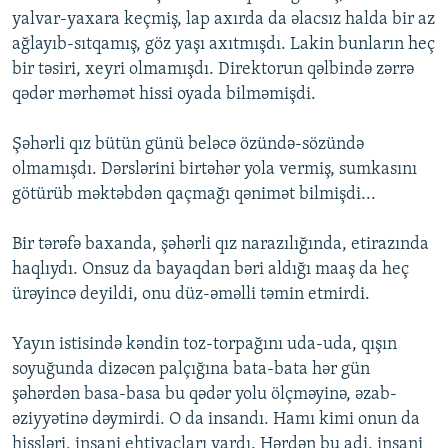
yalvar-yaxara keçmiş, lap axırda da əlacsız halda bir az
ağlayıb-sıtqamış, göz yaşı axıtmışdı. Lakin bunların heç
bir təsiri, xeyri olmamışdı. Direktorun qəlbində zərrə
qədər mərhəmət hissi oyada bilməmişdi.
Şəhərli qız bütün günü beləcə özündə-sözündə
olmamışdı. Dərslərini birtəhər yola vermiş, sumkasını
götürüb məktəbdən qaçmağı qənimət bilmişdi...
Bir tərəfə baxanda, şəhərli qız narazılığında, etirazında
haqlıydı. Onsuz da bayaqdan bəri aldığı maaş da heç
ürəyincə deyildi, onu düz-əməlli təmin etmirdi.
Yayın istisində kəndin toz-torpağını uda-uda, qışın
soyuğunda dizəcən palçığına bata-bata hər gün
şəhərdən basa-basa bu qədər yolu ölçməyinə, əzab-
əziyyətinə dəymirdi. O da insandı. Hamı kimi onun da
hissləri, insani ehtiyacları vardı. Hərdən bu adi, insani