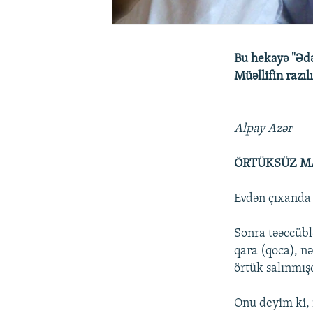
Bu hekayə "Ədə
Müəllifin razıl
Alpay Azər
ÖRTÜKSÜZ M
Evdən çıxanda 
Sonra təəccübl
qara (qoca), nə
örtük salınmış
Onu deyim ki, 