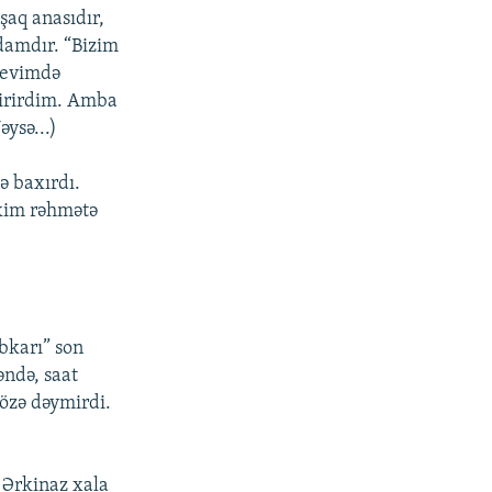
şaq anasıdır,
damdır. “Bizim
 evimdə
irirdim. Amba
əysə...)
ə baxırdı.
 kim rəhmətə
bkarı” son
ndə, saat
özə dəymirdi.
 Ərkinaz xala