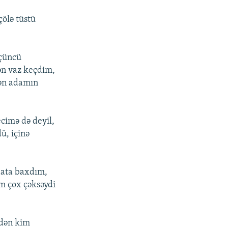
ölə tüstü
üçüncü
ən vaz keçdim,
zən adamın
cimə də deyil,
ü, içinə
Saata baxdım,
im çox çəksəydi
edən kim