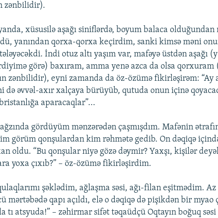
 zənbilidir).
anda, xüsusilə aşağı siniflərdə, boyum balaca olduğundan
dü, yanından qorxa-qorxa keçirdim, sanki kimsə məni onu
tələyəcəkdi. İndi otuz altı yaşım var, mafəyə üstdən aşağı (yə
rdiyimə görə) baxıram, amma yenə azca da olsa qorxuram 
ın zənbilidir), eyni zamanda da öz-özümə fikirləşirəm: “Ay
ni də əvvəl-axır xalçaya bürüyüb, qutuda onun içinə qoyacaq
bristanlığa aparacaqlar”...
ğzında gördüyüm mənzərədən çaşmışdım. Mafənin ətrafın
dim görüm qonşulardan kim rəhmətə gedib. On dəqiqə içind
xan oldu. “Bu qonşular niyə gözə dəymir? Yaxşı, kişilər deyək
ara yoxa çıxıb?” – öz-özümə fikirləşirdim.
qulaqlarımı şəklədim, ağlaşma səsi, ağı-filan eşitmədim. Az
ü mərtəbədə qapı açıldı, elə o dəqiqə də pişikdən bir myao ç
a tı atsyuda!” – zəhirmar sifət təqaüdçü Oqtayın boğuq səsi 