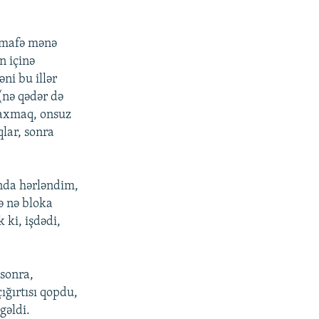
 mafə mənə
n içinə
ni bu illər
(nə qədər də
 axmaq, onsuz
lar, sonra
da hərləndim,
ə nə bloka
 ki, işdədi,
 sonra,
ığırtısı qopdu,
gəldi.