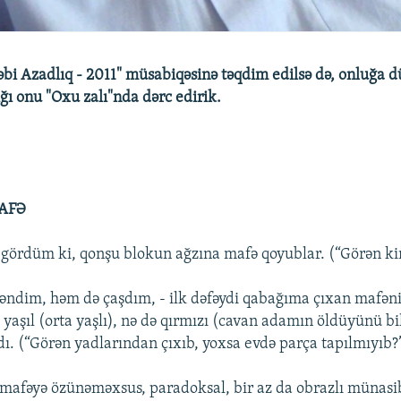
bi Azadlıq - 2011" müsabiqəsinə təqdim edilsə də, onluğa 
ığı onu "Oxu zalı"nda dərc edirik.
AFƏ
gördüm ki, qonşu blokun ağzına mafə qoyublar. (“Görən ki
əndim, həm də çaşdım, - ilk dəfəydi qabağıma çıxan mafən
 yaşıl (orta yaşlı), nə də qırmızı (cavan adamın öldüyünü bi
dı. (“Görən yadlarından çıxıb, yoxsa evdə parça tapılmıyıb?
mafəyə özünəməxsus, paradoksal, bir az da obrazlı münasi