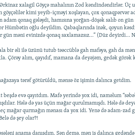
Ərkinaz xalagil Göyçə mahalının Zod kəndindəndirlər. Üç u
n göyçəlilər kimi yeyib-içməyi xoşlayan, çox qonaqpərvər a
n adam qonaq gələydi, hamısına yorğan-döşək salıb on gün
r Hümbətin oğlu deyildim. Qabaqlarında inək, qoyun kəsd
bir gün məni evinizdə qonaq saxlamazsız...” (Düz deyirdi... N
ala bir əli ilə üzünü tutub təəccüblə gah mafəyə, gah da mən
axla. Çörəy alım, qayıdıf, mamana da deyəjəm, gedək görək
ağazaya tərəf götürüldü, mənsə öz işimin dalınca getdim.
 beşdə evə qayıtdım. Mafə yerində yox idi, naməlum “səbə
şdılar. Hələ də yas üçün mağar qurulmamışdı. Hələ də deyə
heç mağar qurmağın mənası da yox idi. Yenə də adam-zad g
elə də şey olar?!
sələni anama danışdım. Sən demə, mən iş dalınca gedəndə