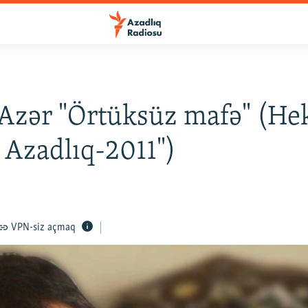
Azər "Örtüksüz mafə" (He
 Azadlıq-2011")
VPN-siz açmaq