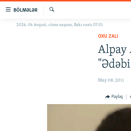
Keçid
BÖLMƏLƏR
linkləri
Axtar
Əsas
2026, 06 Avqust, cümə axşamı, Bakı vaxtı 07:01
GÜNDƏM
məzmuna
OXU ZALI
#İZAHLA
qayıt
Əsas
Alpay 
KORRUPSIOMETR
naviqasiyaya
#ƏSLINDƏ
qayıt
"Ədəbi
Axtarışa
FƏRQƏ BAX
keç
QANUNI DOĞRU
May 08, 2011
ARAŞDIRMA
Paylaş
MULTIMEDIA
RADIO ARXIV
VIDEO
HAQQIMIZDA
FOTOQALEREYA
OXU ZALI