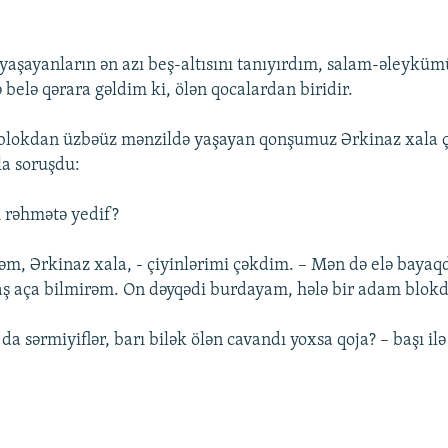
aşayanların ən azı beş-altısını tanıyırdım, salam-əleyküm
belə qərara gəldim ki, ölən qocalardan biridir.
 blokdan üzbəüz mənzildə yaşayan qonşumuz Ərkinaz xala ç
a soruşdu:
 rəhmətə yedif?
rəm, Ərkinaz xala, - çiyinlərimi çəkdim. – Mən də elə baya
baş aça bilmirəm. On dəyqədi burdayam, hələ bir adam blok
da sərmiyiflər, barı bilək ölən cavandı yoxsa qoja? – başı il