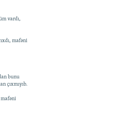
üm vardı,
ıxdı, mafəni
qdan bunu
dan çıxmıyıb.
ə mafəni