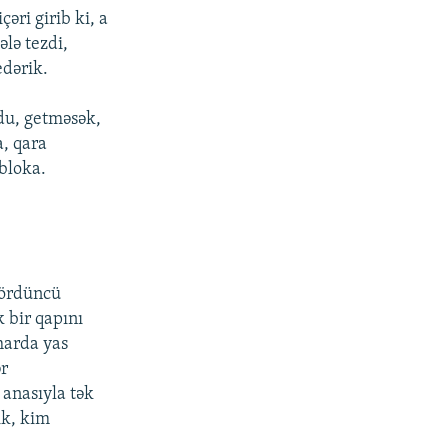
əri girib ki, a
ələ tezdi,
edərik.
udu, getməsək,
a, qara
 bloka.
.
dördüncü
 bir qapını
 harda yas
ər
 anasıyla tək
ik, kim