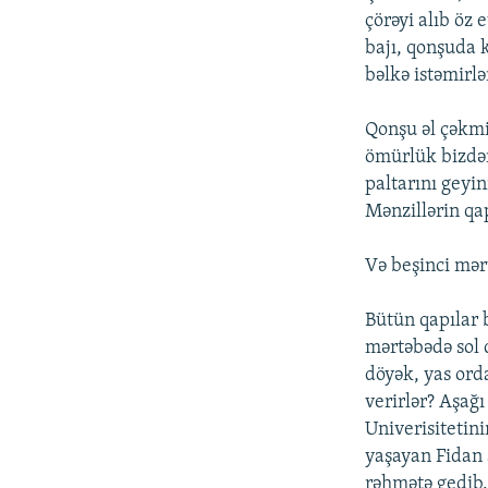
çörəyi alıb öz 
bajı, qonşuda k
bəlkə istəmirlə
Qonşu əl çəkmi
ömürlük bizdən
paltarını geyin
Mənzillərin qa
Və beşinci mər
Bütün qapılar 
mərtəbədə sol 
döyək, yas orda
verirlər? Aşağ
Univerisitetini
yaşayan Fidan a
rəhmətə gedib