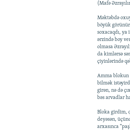
(Mafə Əzrayılın
Məktəbdə oxuy
böyük görünür
soxacaqdı, ya i
ərzində boy ve
olmasa Əzrayıl
da kimlərsə sə
çiyinlərində qə
Amma blokun a
bilmək istəyir
girən, nə də çı
bəs arvadlar h
Bloka girdim, 
deyəsən, üçünc
arxasınca “paşl