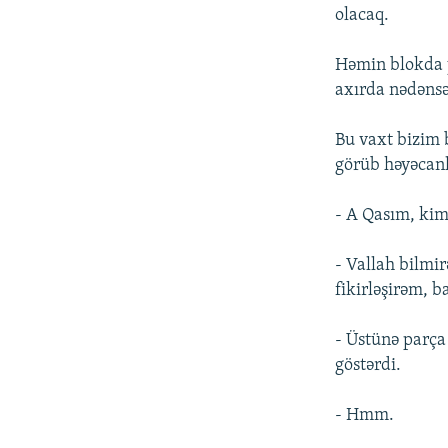
olacaq.
Həmin blokda y
axırda nədənsə 
Bu vaxt bizim
görüb həyəcanl
- A Qasım, kim
- Vallah bilmi
fikirləşirəm, 
- Üstünə parça 
göstərdi.
- Hmm.