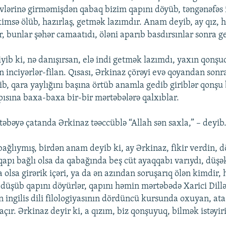
evlərinə girməmişdən qabaq bizim qapını döyüb, təngənəfəs iç
imsə ölüb, hazırlaş, getmək lazımdır. Anam deyib, ay qız, h
r, bunlar şəhər camaatıdı, öləni aparıb basdırsınlar sonra g
yib ki, nə danışırsan, elə indi getmək lazımdı, yaxın qonş
 inciyərlər-filan. Qısası, Ərkinaz çörəyi evə qoyandan sonr
ib, qara yaylığını başına örtüb anamla gedib giriblər qonşu
pısına baxa-baxa bir-bir mərtəbələrə qalxıblar.
təbəyə çatanda Ərkinaz təəccüblə “Allah sən saxla,” – deyib
bağlıymış, birdən anam deyib ki, ay Ərkinaz, fikir verdin, 
qapı bağlı olsa da qabağında beş cüt ayaqqabı varıydı, düşək
 olsa girərik içəri, ya da ən azından soruşarıq ölən kimdir,
ı düşüb qapını döyürlər, qapını həmin mərtəbədə Xarici Dill
n ingilis dili filologiyasının dördüncü kursunda oxuyan, ata
çır. Ərkinaz deyir ki, a qızım, biz qonşuyuq, bilmək istəyir
.