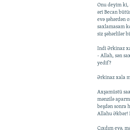
Onu deyim ki, 
əri Becan bütü
evə şəhərdən o
saxlamasam ko
siz şəhərlilər 
Indi Ərkinaz x
- Allah, sən s
yedif?
Ərkinaz xala m
Axşamüstü saat
mənzilə aparmı
beşdən sonra 
Allahu Əkbər! B
Çıxdım evə, mə