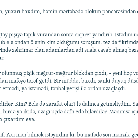
m, yuxarı baxdım, həmin mərtəbədə blokun pəncərəsindən ç
tay pişiyə təpik vurandan sonra siqaret yandırıb. Istədim 
ıb elə ondan ölənin kim olduğunu soruşum, tez də fikrimd
ərində zəhrimar olan adamlardan adi suala cavab almaq bə
ır.
r olunmuş pişik məğrur-məğrur blokdan çıxdı, - yəni heç ve
n mafəyə tərəf getdi. Bir müddət baxdı, sanki duyuq düşd
 etmədi, ya istəmədi, tənbəl yerişi ilə ordan uzaqlaşdı.
dirlər. Kim? Belə də zarafat olar? İş dalınca getməliydim. 
ı, birdə ya ikidə, uzağı üçdə dəfn edə bilərdilər. Mənimsə iş
ib çıxardım evə.
. Axı mən bilmək istəyirdim ki, bu mafədə son mənzilə g