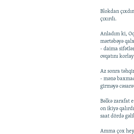
Blokdan çıxdı
çıxırdı.
Anladım ki, Oq
mərtəbəyə qalx
- daima sifətl
ovqatını korlay
Az sonra təhqi
- mənə baxmada
girməyə cəsarət
Bəlkə zarafat e
on ikiyə qalırd
saat dördə gəl
Amma çox heyif