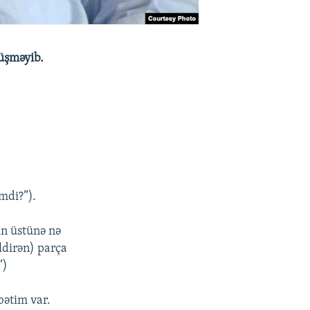
düşməyib.
mdi?”).
in üstünə nə
ldirən) parça
”)
bətim var.