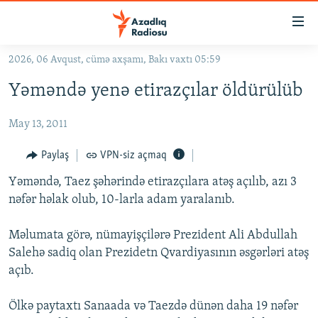
Keçid
linkləri
Əsas
2026, 06 Avqust, cümə axşamı, Bakı vaxtı 05:59
məzmuna
GÜNDƏM
Yəməndə yenə etirazçılar öldürülüb
qayıt
#İZAHLA
Əsas
May 13, 2011
KORRUPSIOMETR
naviqasiyaya
qayıt
#ƏSLINDƏ
Paylaş
VPN-siz açmaq
Axtarışa
FƏRQƏ BAX
keç
Yəməndə, Taez şəhərində etirazçılara atəş açılıb, azı 3
nəfər həlak olub, 10-larla adam yaralanıb.
QANUNI DOĞRU
ARAŞDIRMA
Məlumata görə, nümayişçilərə Prezident Ali Abdullah
Salehə sadiq olan Prezidetn Qvardiyasının əsgərləri atəş
MULTIMEDIA
açıb.
RADIO ARXIV
VIDEO
HAQQIMIZDA
Ölkə paytaxtı Sanaada və Taezdə dünən daha 19 nəfər
FOTOQALEREYA
OXU ZALI