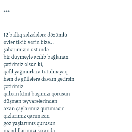
***
12 ballıq zəlzələlərə dözümlü
evlər tikib verin bizə...
şəhərimizin üstündə
bir düyməylə açılıb bağlanan
çətirimiz olsun ki,
qəfil yağmurlara tutulmayaq
həm də güllələrə davam gətirsin
çətirimiz
qalxan kimi başımızı qorusun
düşmən təyyarələrindən
axan çaylarımız qurumasın
qızlarımız qarımasın
göz yaşlarımız qurusun
məndillərimizi sıxanda