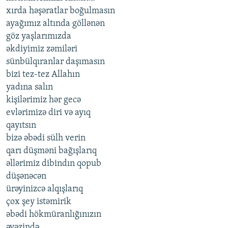
xırda həşəratlar boğulmasın
ayağımız altında göllənən
göz yaşlarımızda
əkdiyimiz zəmiləri
sünbülqıranlar daşımasın
bizi tez-tez Allahın
yadına salın
kişilərimiz hər gecə
evlərimizə diri və ayıq
qayıtsın
bizə əbədi sülh verin
qarı düşməni bağışlarıq
əllərimiz dibindın qopub
düşənəcən
ürəyinizcə alqışlarıq
çox şey istəmirik
əbədi hökmüranlığınızın
əvəzində