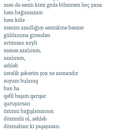
mən də sənin kimi gedə bilmirəm heç yana
həm bağımsızam
həm kölə
mənim azadlığım səninkinə bənzər
güldanıma girəndən
artmısan xeyli
mənsə azalıram,
azalıram,
səhləb
üstəlik şəkərim yox nə zamandır
suyum bulanıq
bax ha
qəfil başım qarışar
quruyarsan
özümü bağışlamaram
dözümlü ol, səhləb
dözməlisın ki yaşayasan.