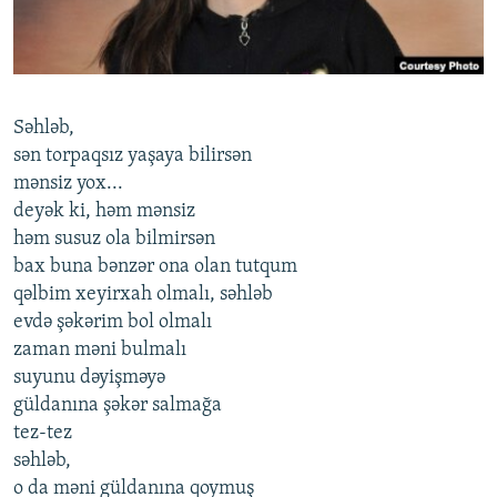
İNFOQRAFIKA
AZƏRBAYCAN ƏDƏBIYYATI KITABXANASI
MISSIYAMIZ
BIZI IZLƏ
KARIKATURA
İSLAM VƏ DEMOKRATIYA
PEŞƏ ETIKASI VƏ JURNALISTIKA STANDARTLARIMIZ
İZ - MƏDƏNIYYƏT PROQRAMI
MATERIALLARIMIZDAN ISTIFADƏ
Səhləb,
AZADLIQRADIOSU MOBIL TELEFONUNUZDA
RFE/RL-in bütün saytları
sən torpaqsız yaşaya bilirsən
BIZIMLƏ ƏLAQƏ
mənsiz yox...
deyək ki, həm mənsiz
XƏBƏR BÜLLETENLƏRIMIZ
həm susuz ola bilmirsən
bax buna bənzər ona olan tutqum
qəlbim xeyirxah olmalı, səhləb
evdə şəkərim bol olmalı
zaman məni bulmalı
suyunu dəyişməyə
güldanına şəkər salmağa
tez-tez
səhləb,
o da məni güldanına qoymuş