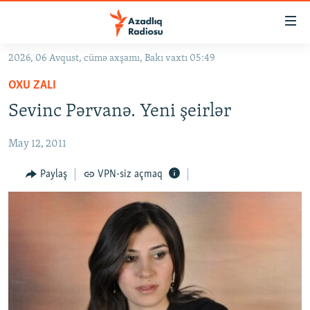
Keçid
linkləri
Əsas
2026, 06 Avqust, cümə axşamı, Bakı vaxtı 05:49
məzmuna
GÜNDƏM
OXU ZALI
qayıt
#İZAHLA
Əsas
Sevinc Pərvanə. Yeni şeirlər
KORRUPSIOMETR
naviqasiyaya
qayıt
May 12, 2011
#ƏSLINDƏ
Axtarışa
FƏRQƏ BAX
Paylaş
VPN-siz açmaq
keç
QANUNI DOĞRU
ARAŞDIRMA
MULTIMEDIA
RADIO ARXIV
VIDEO
HAQQIMIZDA
FOTOQALEREYA
OXU ZALI