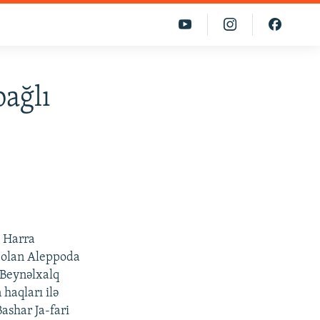
bağlı
ə Harra
d olan Aleppoda
 Beynəlxalq
haqları ilə
ashar Ja-fari