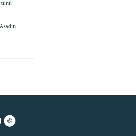
 özünü
-Asadin