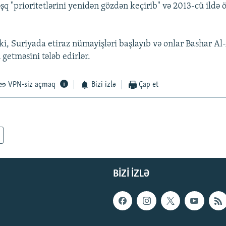
şq "prioritetlərini yenidən gözdən keçirib" və 2013-cü ildə
ki, Suriyada etiraz nümayişləri başlayıb və onlar Bashar Al
getməsini tələb edirlər.
VPN-siz açmaq
Bizi izlə
Çap et
BIZI IZLƏ