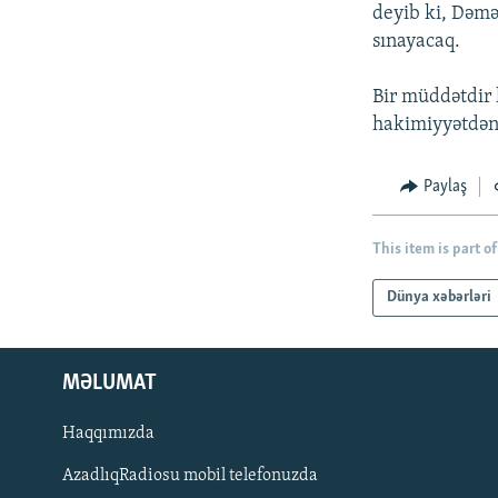
İNFOQRAFIKA
AZƏRBAYCAN ƏDƏBIYYATI KITABXANASI
MISSIYAMIZ
deyib ki, Dəmə
sınayacaq.
KARIKATURA
İSLAM VƏ DEMOKRATIYA
PEŞƏ ETIKASI VƏ JURNALISTIKA
STANDARTLARIMIZ
İZ - MƏDƏNIYYƏT PROQRAMI
Bir müddətdir 
MATERIALLARIMIZDAN ISTIFADƏ
hakimiyyətdən 
AZADLIQRADIOSU MOBIL TELEFONUNUZDA
BIZIMLƏ ƏLAQƏ
Paylaş
XƏBƏR BÜLLETENLƏRIMIZ
This item is part of
Dünya xəbərləri
MƏLUMAT
Haqqımızda
AzadlıqRadiosu mobil telefonuzda