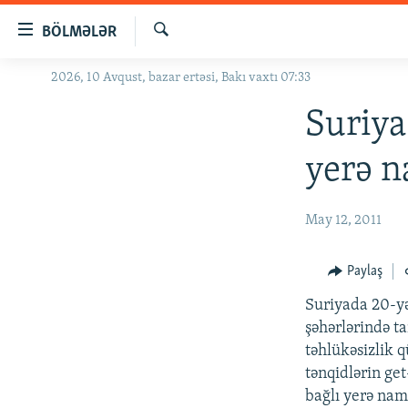
Keçid
BÖLMƏLƏR
linkləri
Axtar
Əsas
2026, 10 Avqust, bazar ertəsi, Bakı vaxtı 07:33
GÜNDƏM
məzmuna
#İZAHLA
Suriya
qayıt
Əsas
KORRUPSIOMETR
yerə n
naviqasiyaya
#ƏSLINDƏ
qayıt
Axtarışa
FƏRQƏ BAX
May 12, 2011
keç
QANUNI DOĞRU
Paylaş
ARAŞDIRMA
Suriyada 20-yə
MULTIMEDIA
şəhərlərində ta
RADIO ARXIV
VIDEO
təhlükəsizlik 
tənqidlərin ge
HAQQIMIZDA
FOTOQALEREYA
OXU ZALI
bağlı yerə nam